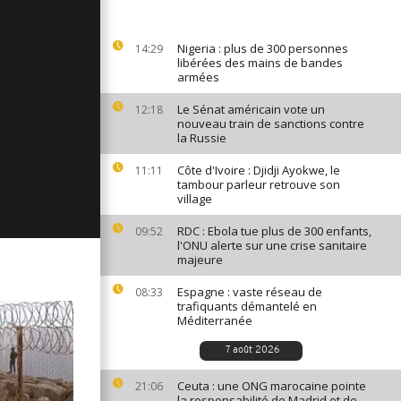
ages du 22
Nigeria : plus de 300 personnes
14:29
libérées des mains de bandes
armées
ges du 21
Le Sénat américain vote un
12:18
nouveau train de sanctions contre
la Russie
Côte d'Ivoire : Djidji Ayokwe, le
11:11
ages du 20
tambour parleur retrouve son
village
RDC : Ebola tue plus de 300 enfants,
09:52
l'ONU alerte sur une crise sanitaire
majeure
Espagne : vaste réseau de
08:33
trafiquants démantelé en
Méditerranée
7 août 2026
Ceuta : une ONG marocaine pointe
21:06
la responsabilité de Madrid et de