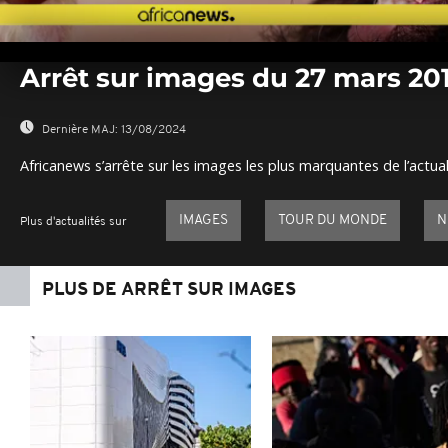
0
seconds
Arrêt sur images du 27 mars 20
of
0
seconds
Volume
0%
Dernière MAJ:
13/08/2024
Africanews s’arrête sur les images les plus marquantes de l’actual
IMAGES
TOUR DU MONDE
N
Plus d'actualités sur
PLUS DE ARRÊT SUR IMAGES