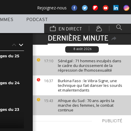
Rejoignez-nous
AMMES
PODCAST
EN DIRECT
DERNIÈRE MINUTE
8 août 2026
ages du 25
Sénégal : 71 hommes inculpés dans
17:10
le cadre du durcissement de la
répression de l’homosexualité
Burkina Faso : le Vibra-Signe, une
16:37
ages du 24
technique qui fait danser les sourds
et malentendants
Afrique du Sud : 70 ans après la
15:43
marche des femmes, le combat
continue
ages du 23
PUBLICITÉ