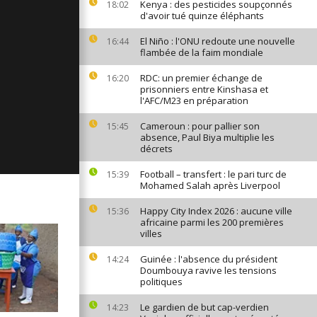
Kenya : des pesticides soupçonnés
18:02
ages du 2
d'avoir tué quinze éléphants
El Niño : l'ONU redoute une nouvelle
16:44
flambée de la faim mondiale
RDC: un premier échange de
16:20
ges du 1er
prisonniers entre Kinshasa et
l'AFC/M23 en préparation
Cameroun : pour pallier son
15:45
absence, Paul Biya multiplie les
ages du 28
décrets
Football – transfert : le pari turc de
15:39
Mohamed Salah après Liverpool
Happy City Index 2026 : aucune ville
15:36
africaine parmi les 200 premières
villes
Guinée : l'absence du président
14:24
Doumbouya ravive les tensions
politiques
Le gardien de but cap-verdien
14:23