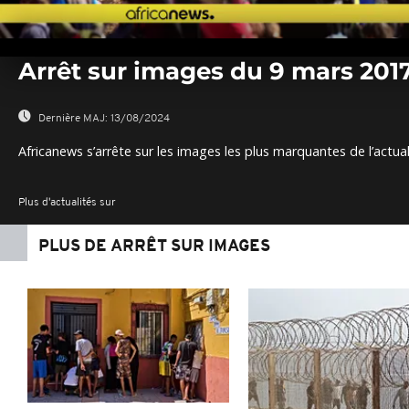
0
seconds
Arrêt sur images du 9 mars 201
of
0
seconds
Volume
0%
Dernière MAJ:
13/08/2024
Africanews s’arrête sur les images les plus marquantes de l’actual
Plus d'actualités sur
PLUS DE ARRÊT SUR IMAGES