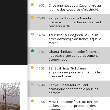
ages du 18
Crise énergétique à Cuba : vivre au
16:55
rythme des coupures d'électricité
Kenya : la Bourse de Nairobi
16:40
prépare un fonds d’investissement
consacré à l’IA
ges du 17
Tourisme : au Maghreb, la Tunisie
14:24
attire davantage de français que le
Maroc
ges du 16
Ghana : l’inflation tombe à 4,6 %, un
13:52
nouveau signe de redressement
économique
Sénégal : trois TikTokeurs
12:53
emprisonnés pour avoir critiqué le
président Faye
Kenya : un fauteuil roulant
12:48
écologique et abordable pour les
enfants
Meta condamné à 942 millions de
12:08
dollars pour non protection des
mineurs