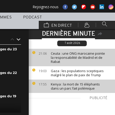
Rejoignez-nous
AMMES
PODCAST
EN DIRECT
DERNIÈRE MINUTE
7 août 2026
ages du 23
Ceuta : une ONG marocaine pointe
21:06
la responsabilité de Madrid et de
Rabat
Gaza : les populations sceptiques
19:03
ages du 22
malgré le plan de paix de Trump
Kenya : la mort de 15 éléphants
17:55
dans un parc fait polémique
ges du 19
PUBLICITÉ