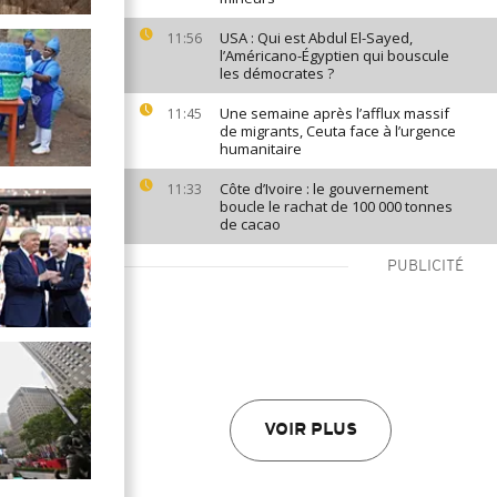
USA : Qui est Abdul El-Sayed,
11:56
l’Américano-Égyptien qui bouscule
les démocrates ?
Une semaine après l’afflux massif
11:45
de migrants, Ceuta face à l’urgence
humanitaire
Côte d’Ivoire : le gouvernement
11:33
boucle le rachat de 100 000 tonnes
de cacao
PUBLICITÉ
VOIR PLUS