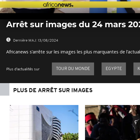
0
seconds
Arrêt sur images du 24 mars 20
of
0
seconds
Volume
0%
Dernière MAJ:
13/08/2024
Africanews s’arrête sur les images les plus marquantes de l’actual
TOUR DU MONDE
EGYPTE
Plus d'actualités sur
PLUS DE ARRÊT SUR IMAGES