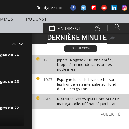
Rejoignez-nous
AMMES
PODCAST
EN DIRECT
DERNIÈRE MINUTE
9 août 2026
ages du 24
Japon - Nagasaki : 81 ans après,
12:09
l’appel à un monde sans armes
nucléaires
Espagne-Italie : le bras de fer sur
10:57
ages du 23
les frontières s’intensifie sur fond
de crise migratoire
Nigeria : 1 500 couples unis lors d’un
09:46
mariage collectif financé par l’État
ages du 22
PUBLICITÉ