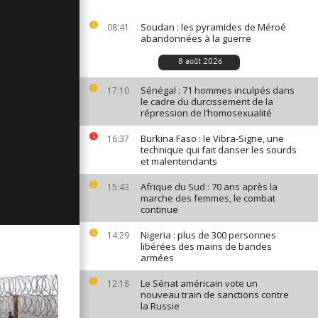
ges du 19
Soudan : les pyramides de Méroé
08:41
abandonnées à la guerre
8 août 2026
ges du 17
Sénégal : 71 hommes inculpés dans
17:10
le cadre du durcissement de la
répression de l’homosexualité
Burkina Faso : le Vibra-Signe, une
16:37
ges du 16
technique qui fait danser les sourds
et malentendants
Afrique du Sud : 70 ans après la
15:43
marche des femmes, le combat
continue
Nigeria : plus de 300 personnes
14:29
libérées des mains de bandes
armées
Le Sénat américain vote un
12:18
nouveau train de sanctions contre
la Russie