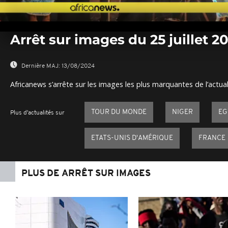
0
seconds
Arrêt sur images du 25 juillet 2
of
0
seconds
Volume
0%
Dernière MAJ:
13/08/2024
Africanews s’arrête sur les images les plus marquantes de l’actual
TOUR DU MONDE
NIGER
EG
Plus d'actualités sur
ETATS-UNIS D'AMÉRIQUE
FRANCE
PLUS DE ARRÊT SUR IMAGES