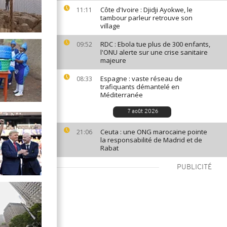
Côte d'Ivoire : Djidji Ayokwe, le
11:11
tambour parleur retrouve son
village
RDC : Ebola tue plus de 300 enfants,
09:52
l'ONU alerte sur une crise sanitaire
majeure
Espagne : vaste réseau de
08:33
trafiquants démantelé en
Méditerranée
7 août 2026
Ceuta : une ONG marocaine pointe
21:06
la responsabilité de Madrid et de
Rabat
PUBLICITÉ