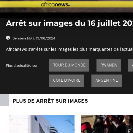
0
seconds
Arrêt sur images du 16 juillet 2
of
0
seconds
Volume
0%
Dernière MAJ:
13/08/2024
Africanews s’arrête sur les images les plus marquantes de l’actual
TOUR DU MONDE
RWANDA
Plus d'actualités sur
CÔTE D'IVOIRE
ARGENTINE
PLUS DE ARRÊT SUR IMAGES