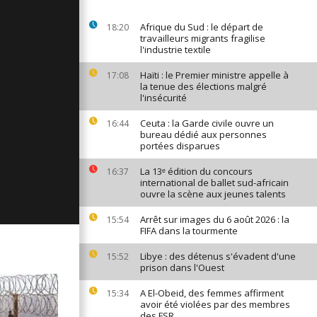
ages du 10
Afrique du Sud : le départ de
18:20
travailleurs migrants fragilise
l'industrie textile
Haïti : le Premier ministre appelle à
17:08
ages du 9
la tenue des élections malgré
l'insécurité
Ceuta : la Garde civile ouvre un
16:44
bureau dédié aux personnes
ages du 8
portées disparues
La 13ᵉ édition du concours
16:37
international de ballet sud-africain
ouvre la scène aux jeunes talents
Arrêt sur images du 6 août 2026 : la
15:54
FIFA dans la tourmente
Libye : des détenus s'évadent d'une
15:52
prison dans l'Ouest
A El-Obeid, des femmes affirment
15:34
avoir été violées par des membres
des FSR