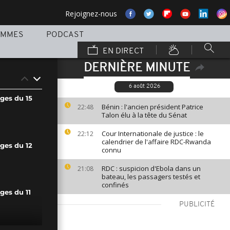
Rejoignez-nous
AMMES
PODCAST
EN DIRECT
DERNIÈRE MINUTE
6 août 2026
ges du 15
Bénin : l'ancien président Patrice
22:48
Talon élu à la tête du Sénat
Cour Internationale de justice : le
22:12
calendrier de l'affaire RDC-Rwanda
ges du 12
connu
RDC : suspicion d'Ebola dans un
21:08
bateau, les passagers testés et
confinés
ges du 11
PUBLICITÉ