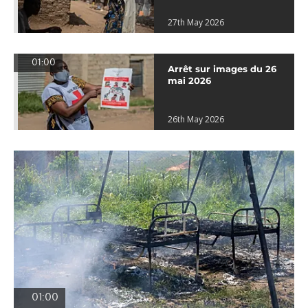
27th May 2026
01:00
Arrêt sur images du 26
mai 2026
26th May 2026
01:00