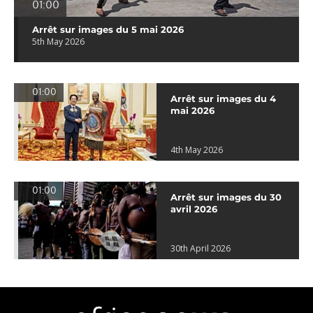
01:00
Arrêt sur images du 5 mai 2026
5th May 2026
01:00
Arrêt sur images du 4
mai 2026
4th May 2026
01:00
Arrêt sur images du 30
avril 2026
30th April 2026