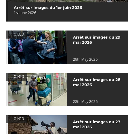
Arrêt sur images du 1er juin 2026
1st June 2026
01:00
Arrêt sur images du 29
mai 2026
29th May 2026
01:00
Arrêt sur images du 28
mai 2026
28th May 2026
01:00
Arrêt sur images du 27
mai 2026