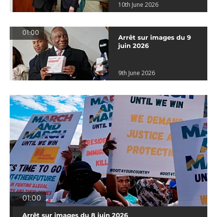
10th June 2026
01:00
Arrêt sur images du 9
juin 2026
9th June 2026
01:00
Arrêt sur images du 8 juin 2026