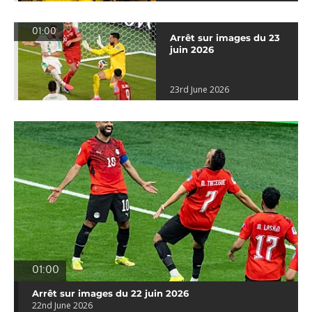
01:00
Arrêt sur images du 23
juin 2026
23rd June 2026
01:00
Arrêt sur images du 22 juin 2026
22nd June 2026