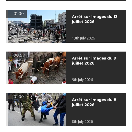
01:00
Arrêt sur images du 13
juillet 2026
13th July 2026
00:59
Arrêt sur images du 9
juillet 2026
9th July 2026
01:00
Arrêt sur images du 8
juillet 2026
8th July 2026