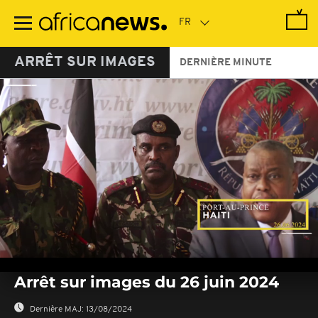
Passer
au
contenu
principal
ARRÊT SUR IMAGES
DERNIÈRE MINUTE
0
seconds
Arrêt sur images du 26 juin 2024
of
0
seconds
Dernière MAJ:
13/08/2024