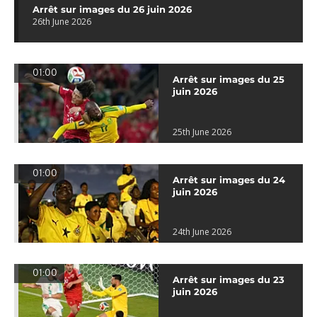
Arrêt sur images du 26 juin 2026
26th June 2026
01:00
Arrêt sur images du 25
juin 2026
25th June 2026
01:00
Arrêt sur images du 24
juin 2026
24th June 2026
01:00
Arrêt sur images du 23
juin 2026