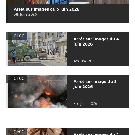
Arrêt sur images du 5 juin 2026
5th June 2026
01:00
Arrêt sur images du 4
juin 2026
4th June 2026
01:00
Arrêt sur image du 3
juin 2026
3rd June 2026
01:00
Arrêt sur images du 2