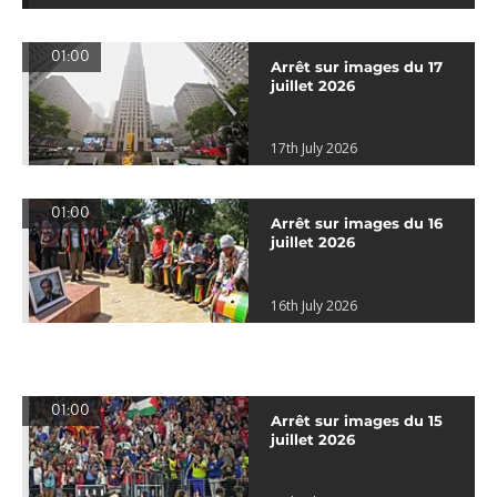
01:00
Arrêt sur images du 17
juillet 2026
17th July 2026
01:00
Arrêt sur images du 16
juillet 2026
16th July 2026
01:00
Arrêt sur images du 15
juillet 2026