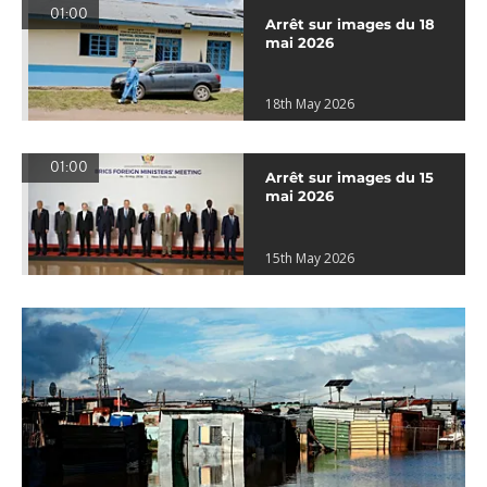
01:00
Arrêt sur images du 18
mai 2026
18th May 2026
01:00
Arrêt sur images du 15
mai 2026
15th May 2026