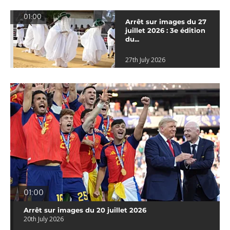
01:00
Arrêt sur images du 27
juillet 2026 : 3e édition
du...
27th July 2026
01:00
Arrêt sur images du 20 juillet 2026
20th July 2026