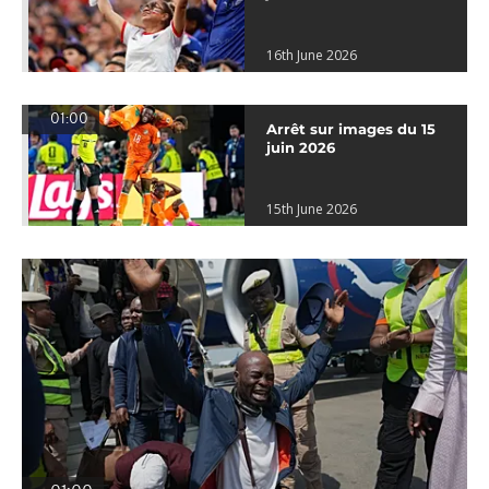
16th June 2026
01:00
Arrêt sur images du 15
juin 2026
15th June 2026