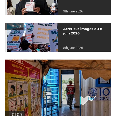
9th June 2026
01:00
Arrêt sur images du 8
juin 2026
8th June 2026
01:00