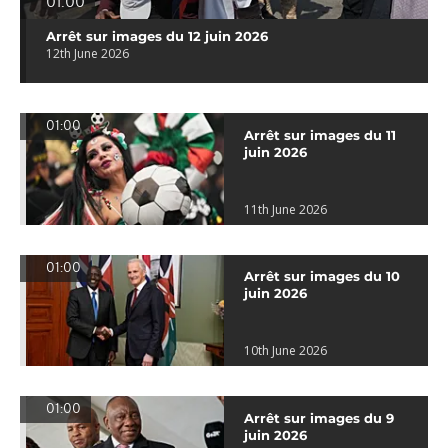
01:00
Arrêt sur images du 12 juin 2026
12th June 2026
01:00
Arrêt sur images du 11
juin 2026
11th June 2026
01:00
Arrêt sur images du 10
juin 2026
10th June 2026
01:00
Arrêt sur images du 9
juin 2026