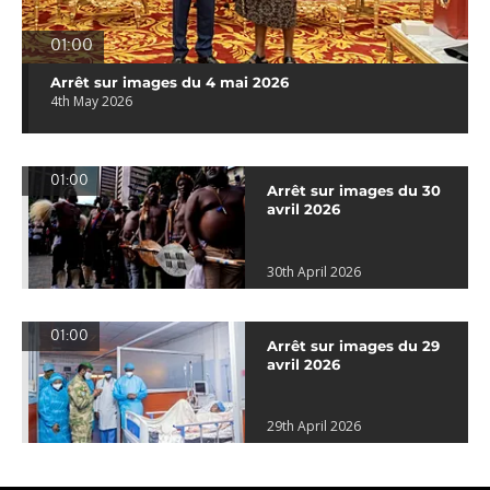
01:00
Arrêt sur images du 4 mai 2026
4th May 2026
01:00
Arrêt sur images du 30
avril 2026
30th April 2026
01:00
Arrêt sur images du 29
avril 2026
29th April 2026