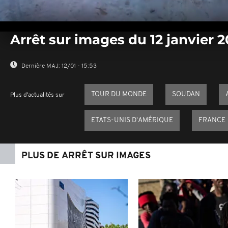
0
seconds
Arrêt sur images du 12 janvier 
of
0
seconds
Volume
0%
Dernière MAJ:
12/01 - 15:53
TOUR DU MONDE
SOUDAN
Plus d'actualités sur
ETATS-UNIS D'AMÉRIQUE
FRANCE
PLUS DE ARRÊT SUR IMAGES