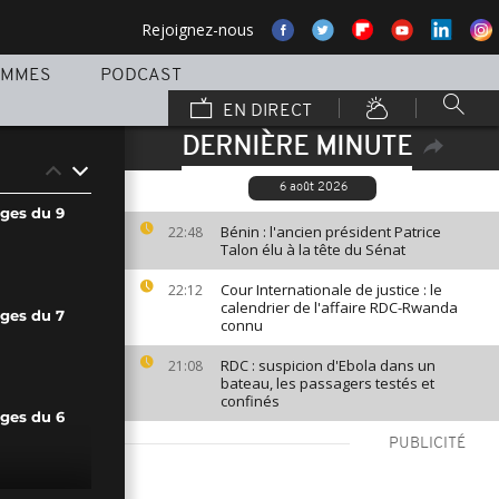
Rejoignez-nous
AMMES
PODCAST
EN DIRECT
DERNIÈRE MINUTE
6 août 2026
ages du 9
Bénin : l'ancien président Patrice
22:48
Talon élu à la tête du Sénat
Cour Internationale de justice : le
22:12
calendrier de l'affaire RDC-Rwanda
ages du 7
connu
RDC : suspicion d'Ebola dans un
21:08
bateau, les passagers testés et
confinés
ages du 6
PUBLICITÉ