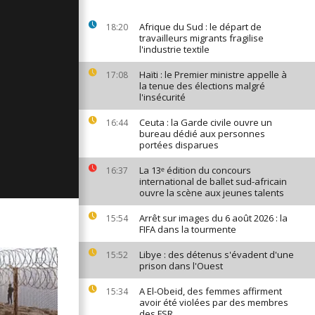
ages du 5
Afrique du Sud : le départ de
18:20
travailleurs migrants fragilise
l'industrie textile
Haïti : le Premier ministre appelle à
17:08
ages du 2
la tenue des élections malgré
l'insécurité
Ceuta : la Garde civile ouvre un
16:44
bureau dédié aux personnes
ages du 30
portées disparues
25
La 13ᵉ édition du concours
16:37
international de ballet sud-africain
ouvre la scène aux jeunes talents
Arrêt sur images du 6 août 2026 : la
15:54
FIFA dans la tourmente
Libye : des détenus s'évadent d'une
15:52
prison dans l'Ouest
A El-Obeid, des femmes affirment
15:34
avoir été violées par des membres
des FSR