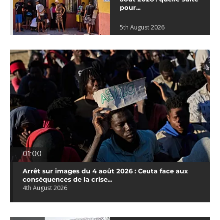
pour...
5th August 2026
01:00
Arrêt sur images du 4 août 2026 : Ceuta face aux
conséquences de la crise...
4th August 2026