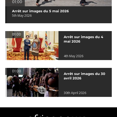
01:00
Arrêt sur images du 5 mai 2026
5th May 2026
01:00
Arrêt sur images du 4
mai 2026
4th May 2026
01:00
Arrêt sur images du 30
avril 2026
30th April 2026