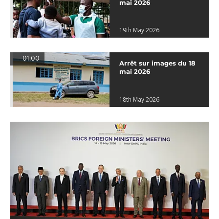
mai 2026
19th May 2026
01:00
Arrêt sur images du 18
mai 2026
18th May 2026