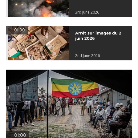
3rd June 2026
01:00
Arrêt sur images du 2
juin 2026
2nd June 2026
01:00