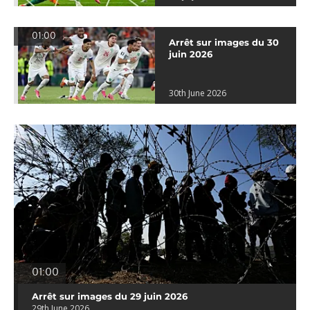
01:00
Arrêt sur images du 30
juin 2026
30th June 2026
01:00
Arrêt sur images du 29 juin 2026
29th June 2026