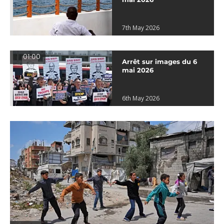
7th May 2026
01:00
Arrêt sur images du 6
mai 2026
6th May 2026