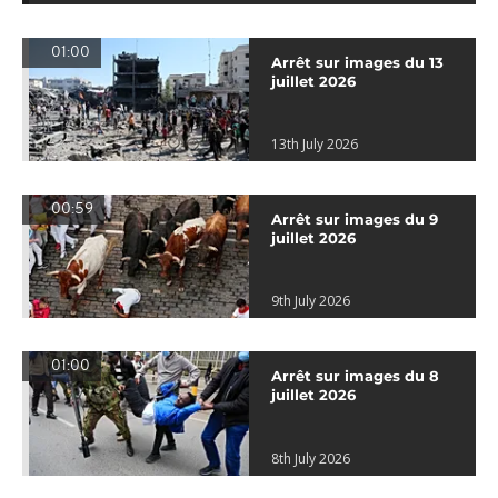
01:00
Arrêt sur images du 13
juillet 2026
13th July 2026
00:59
Arrêt sur images du 9
juillet 2026
9th July 2026
01:00
Arrêt sur images du 8
juillet 2026
8th July 2026