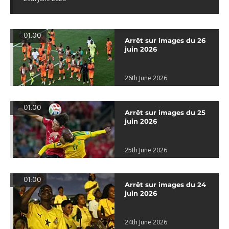
01:00
Arrêt sur images du 26
juin 2026
26th June 2026
01:00
Arrêt sur images du 25
juin 2026
25th June 2026
01:00
Arrêt sur images du 24
juin 2026
24th June 2026