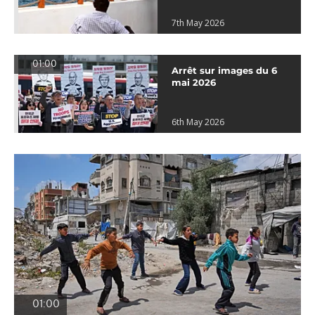
7th May 2026
01:00
Arrêt sur images du 6
mai 2026
6th May 2026
01:00