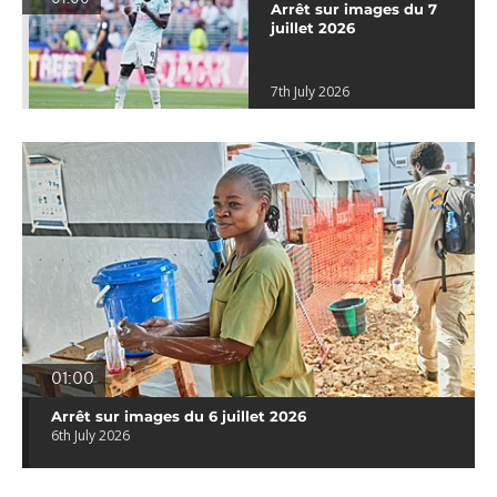
Arrêt sur images du 7
juillet 2026
7th July 2026
01:00
Arrêt sur images du 6 juillet 2026
6th July 2026