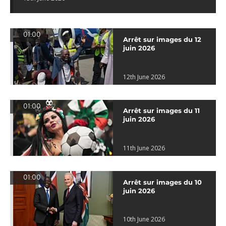
01:00
Arrêt sur images du 12
juin 2026
12th June 2026
01:00
Arrêt sur images du 11
juin 2026
11th June 2026
01:00
Arrêt sur images du 10
juin 2026
10th June 2026