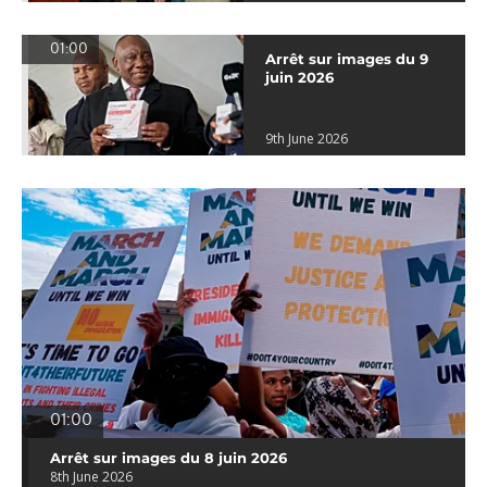
01:00
Arrêt sur images du 9
juin 2026
9th June 2026
01:00
Arrêt sur images du 8 juin 2026
8th June 2026