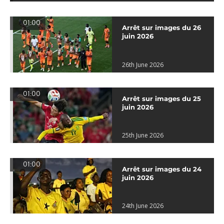
01:00
Arrêt sur images du 26
juin 2026
26th June 2026
01:00
Arrêt sur images du 25
juin 2026
25th June 2026
01:00
Arrêt sur images du 24
juin 2026
24th June 2026