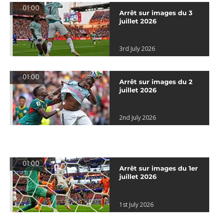
01:00
Arrêt sur images du 3
juillet 2026
3rd July 2026
01:00
Arrêt sur images du 2
juillet 2026
2nd July 2026
01:00
Arrêt sur images du 1er
juillet 2026
1st July 2026