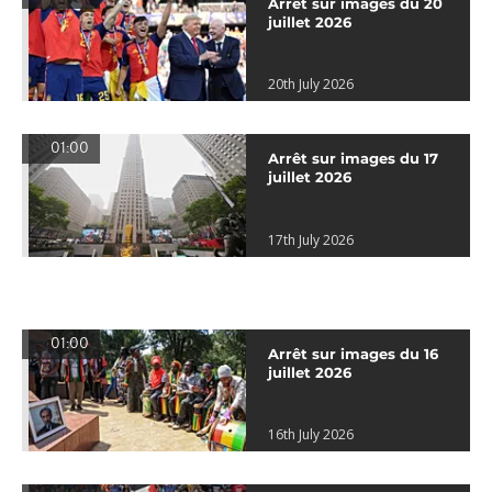
Arrêt sur images du 20
juillet 2026
20th July 2026
01:00
Arrêt sur images du 17
juillet 2026
17th July 2026
01:00
Arrêt sur images du 16
juillet 2026
16th July 2026