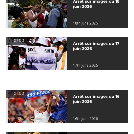
Arrêt sur images du 18
juin 2026
18th June 2026
01:00
Arrêt sur images du 17
juin 2026
17th June 2026
01:00
Arrêt sur images du 16
juin 2026
16th June 2026