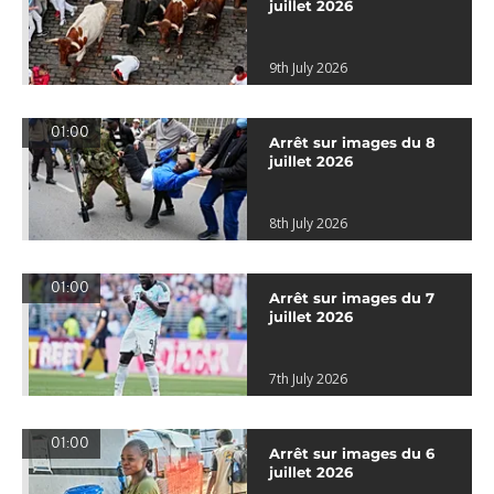
juillet 2026
9th July 2026
01:00
Arrêt sur images du 8
juillet 2026
8th July 2026
01:00
Arrêt sur images du 7
juillet 2026
7th July 2026
01:00
Arrêt sur images du 6
juillet 2026