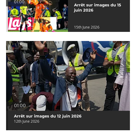
01:00
Arrêt sur images du 15
juin 2026
15th June 2026
01:00
Arrêt sur images du 12 juin 2026
12th June 2026