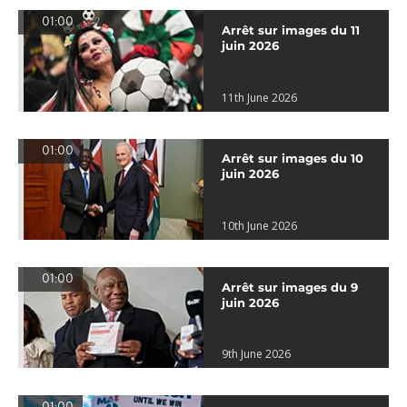
01:00
Arrêt sur images du 11
juin 2026
11th June 2026
01:00
Arrêt sur images du 10
juin 2026
10th June 2026
01:00
Arrêt sur images du 9
juin 2026
9th June 2026