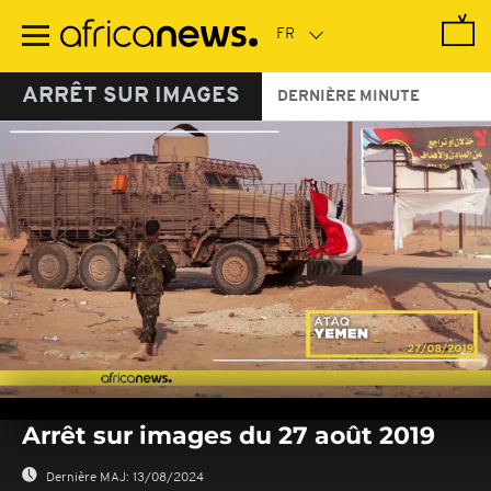
Passer
au
contenu
principal
ARRÊT SUR IMAGES
DERNIÈRE MINUTE
0
seconds
Arrêt sur images du 27 août 2019
of
0
seconds
Dernière MAJ:
13/08/2024