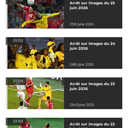
01:00
Arrêt sur images du 25
juin 2026
25th June 2026
01:00
Arrêt sur images du 24
juin 2026
24th June 2026
01:00
Arrêt sur images du 23
juin 2026
23rd June 2026
01:00
Arrêt sur images du 22