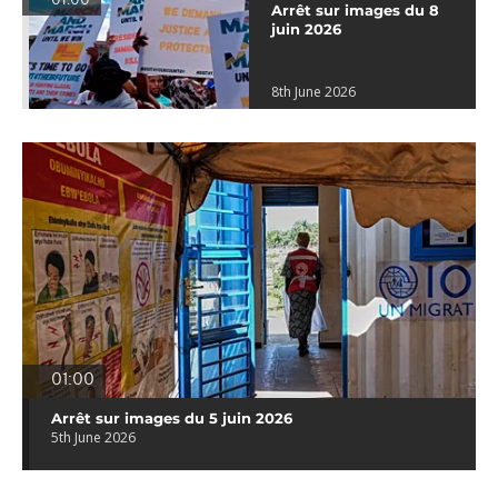
01:00
Arrêt sur images du 8
juin 2026
8th June 2026
01:00
Arrêt sur images du 5 juin 2026
5th June 2026