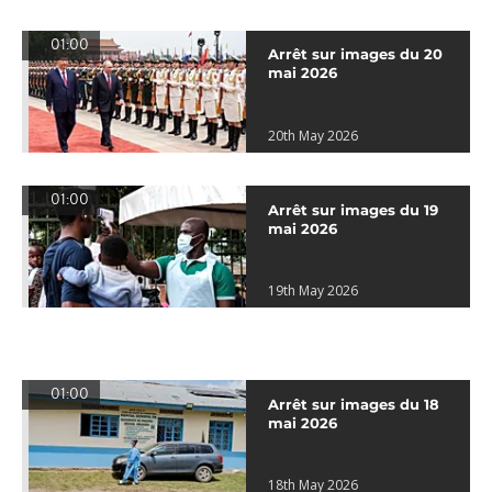
01:00
Arrêt sur images du 20
mai 2026
20th May 2026
01:00
Arrêt sur images du 19
mai 2026
19th May 2026
01:00
Arrêt sur images du 18
mai 2026
18th May 2026