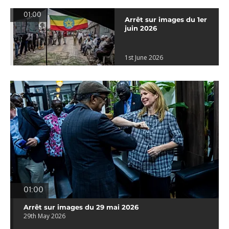
01:00
Arrêt sur images du 1er
juin 2026
1st June 2026
01:00
Arrêt sur images du 29 mai 2026
29th May 2026