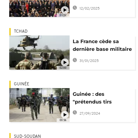
conflits mondiaux ?
12/02/2025
01:12
TCHAD
La France cède sa
dernière base militaire
au Tchad
31/01/2025
02:00
GUINÉE
Guinée : des
"prétendus tirs
d'armes à la
27/09/2024
Présidence" sèment la
00:56
panique
SUD-SOUDAN