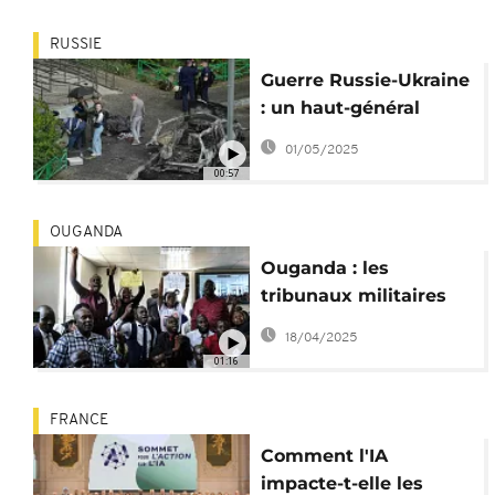
RUSSIE
Guerre Russie-Ukraine
: un haut-général
russe tué dans un
01/05/2025
attentat
00:57
OUGANDA
Ouganda : les
tribunaux militaires
autorisés à juger des
18/04/2025
civils ?
01:16
FRANCE
Comment l'IA
impacte-t-elle les