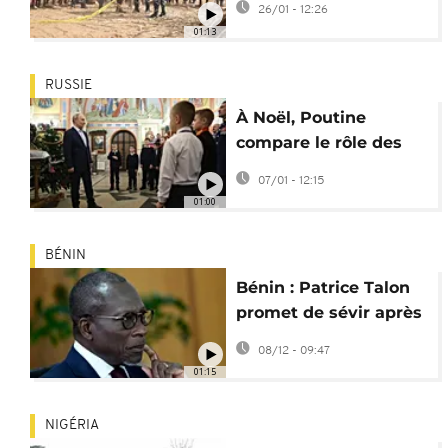
26/01 - 12:26
01:13
RUSSIE
À Noël, Poutine
compare le rôle des
soldats russes à celui
07/01 - 12:15
du Christ
01:00
BÉNIN
Bénin : Patrice Talon
promet de sévir après
la tentative de coup
08/12 - 09:47
d'État
01:15
NIGÉRIA