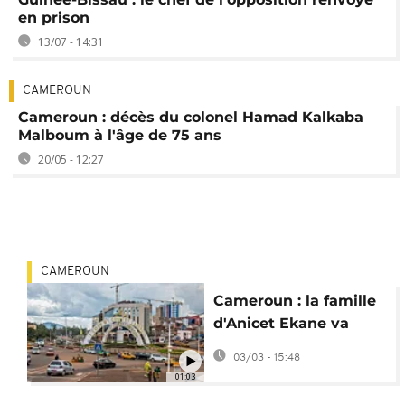
en prison
13/07 - 14:31
CAMEROUN
Cameroun : décès du colonel Hamad Kalkaba
Malboum à l'âge de 75 ans
20/05 - 12:27
CAMEROUN
Cameroun : la famille
d'Anicet Ekane va
pouvoir récupérer la
03/03 - 15:48
dépouille
01:03