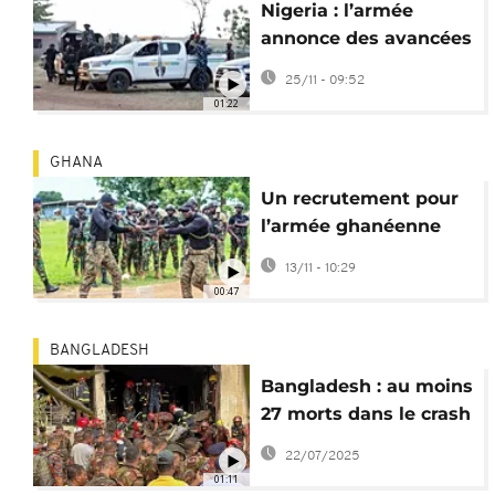
Nigeria : l’armée
annonce des avancées
après la série
25/11 - 09:52
d'enlèvements
01:22
GHANA
Un recrutement pour
l’armée ghanéenne
vire au drame, 6 morts
13/11 - 10:29
à Accra
00:47
BANGLADESH
Bangladesh : au moins
27 morts dans le crash
d'un avion de l'armée
22/07/2025
01:11