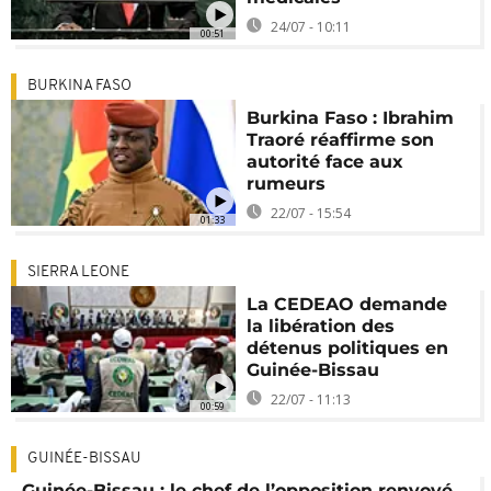
24/07 - 10:11
00:51
BURKINA FASO
Burkina Faso : Ibrahim
Traoré réaffirme son
autorité face aux
rumeurs
22/07 - 15:54
01:33
SIERRA LEONE
La CEDEAO demande
la libération des
détenus politiques en
Guinée-Bissau
22/07 - 11:13
00:59
GUINÉE-BISSAU
Guinée-Bissau : le chef de l’opposition renvoyé