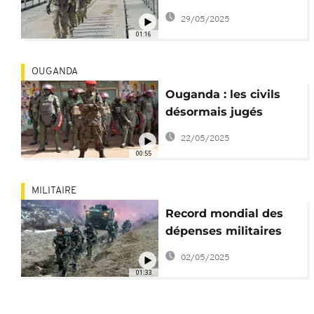
militaire en Afrique
29/05/2025
01:16
OUGANDA
Ouganda : les civils
désormais jugés
devant des tribunaux
22/05/2025
militaires
00:55
MILITAIRE
Record mondial des
dépenses militaires
depuis la guerre froide
02/05/2025
01:33