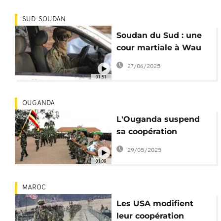
SUD-SOUDAN
Soudan du Sud : une
cour martiale à Wau
pour les crimes graves
27/06/2025
01:51
OUGANDA
L'Ouganda suspend
sa coopération
militaire avec
29/05/2025
l'Allemagne
01:09
MAROC
Les USA modifient
leur coopération