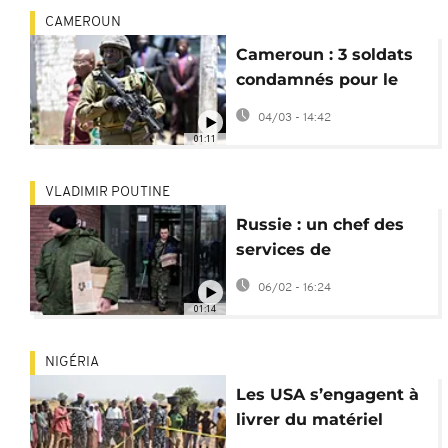
CAMEROUN
Cameroun : 3 soldats
condamnés pour le
massacre de civils en
04/03 - 14:42
2020
01:11
VLADIMIR POUTINE
Russie : un chef des
services de
renseignement
06/02 - 16:24
militaire blessé par
01:14
balle
NIGÉRIA
Les USA s’engagent à
livrer du matériel
militaire au Nigéria