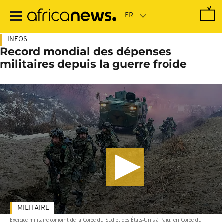
Passer
au
contenu
principal
INFOS
Record mondial des dépenses
militaires depuis la guerre froide
MILITAIRE
Exercice militaire conjoint de la Corée du Sud et des États-Unis à Paju, en Corée du