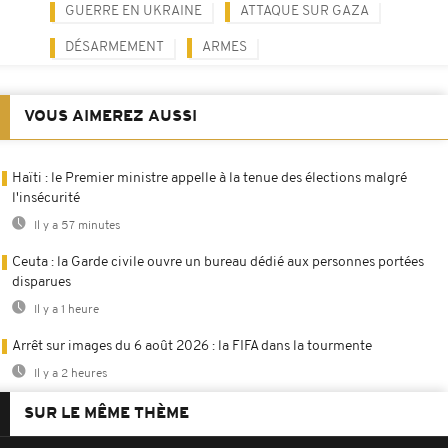
GUERRE EN UKRAINE
ATTAQUE SUR GAZA
DÉSARMEMENT
ARMES
VOUS AIMEREZ AUSSI
Haïti : le Premier ministre appelle à la tenue des élections malgré
l'insécurité
Il y a 57 minutes
Ceuta : la Garde civile ouvre un bureau dédié aux personnes portées
disparues
Il y a 1 heure
Arrêt sur images du 6 août 2026 : la FIFA dans la tourmente
Il y a 2 heures
SUR LE MÊME THÈME