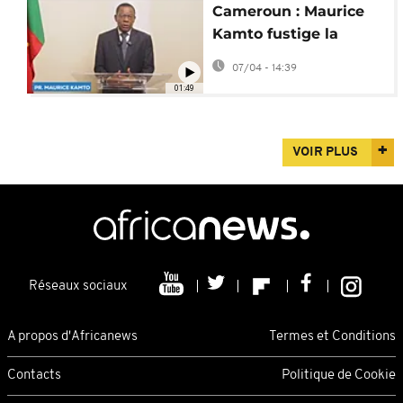
Cameroun : Maurice
Kamto fustige la
création du poste de
07/04 - 14:39
vice-président
01:49
VOIR PLUS
Réseaux sociaux
A propos d'Africanews
Termes et Conditions
Contacts
Politique de Cookie