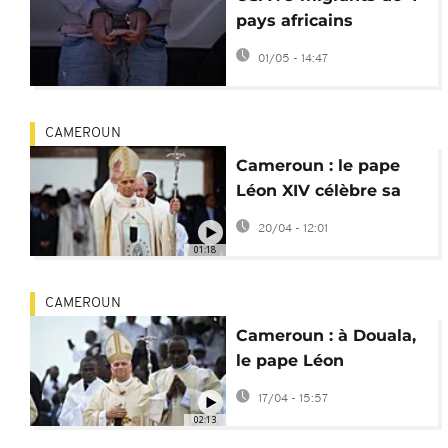
pays africains
expulsés vers le
01/05 - 14:47
Cameroun
CAMEROUN
Cameroun : le pape
Léon XIV célèbre sa
messe d’adieu à
20/04 - 12:01
Yaoundé
01:18
CAMEROUN
Cameroun : à Douala,
le pape Léon
XIV s’adresse à la
17/04 - 15:57
jeunesse
02:13