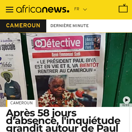
Passer
au
contenu
principal
CAMEROUN
DERNIÈRE MINUTE
CAMEROUN
02:03
Après 58 jours
d'absence, l'inquiétude
grandit autour de Paul