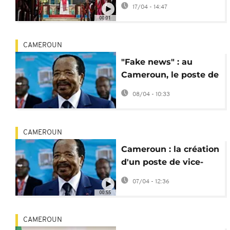
XIV sur la situation
17/04 - 14:47
politique
00:01
CAMEROUN
"Fake news" : au
Cameroun, le poste de
vice-président pas
08/04 - 10:33
encore attribué
CAMEROUN
Cameroun : la création
d'un poste de vice-
président adoptée au
07/04 - 12:36
Parlement
00:55
CAMEROUN