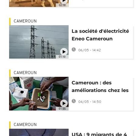
cheval
02:19
CAMEROUN
La société d'électricité
Eneo Cameroun
renationalisée
06/05 - 14:42
01:10
CAMEROUN
Cameroun : des
améliorations chez les
enfants vaccinés
04/05 - 14:50
contre le paludisme
01:55
CAMEROUN
USA : 9 migrants de 4