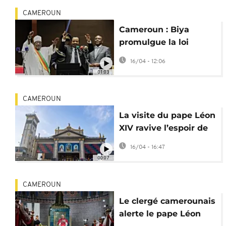
CAMEROUN
Cameroun : Biya
promulgue la loi
rétablissant le poste
16/04 - 12:06
de vice-président
01:03
CAMEROUN
La visite du pape Léon
XIV ravive l’espoir de
paix au Cameroun
16/04 - 16:47
anglophone
00:07
CAMEROUN
Le clergé camerounais
alerte le pape Léon