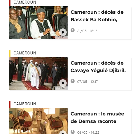
CAMEROUN
Cameroun : décès de
Bassek Ba Kobhio,
figure emblématique
21/05 - 16:16
du cinéma africain
01:01
CAMEROUN
Cameroun : décès de
Cavaye Yéguié Djibril,
ex-président de
07/05 - 12:17
l'Assemblée nationale
01:04
CAMEROUN
Cameroun : le musée
de Demsa raconte
l'histoire séculaire du
06/05 - 14:22