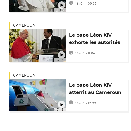
16/04 - 09:37
la corruption"
01:00
CAMEROUN
Le pape Léon XIV
exhorte les autorités
camerounaises à un
16/04 - 11:06
"examen de
02:18
conscience"
CAMEROUN
Le pape Léon XIV
atterrit au Cameroun
pour la 2e étape de sa
16/04 - 12:00
tournée en Afrique
01:12