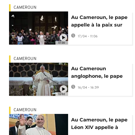
CAMEROUN
Au Cameroun, le pape
appelle à la paix sur
fond de conflit
17/04 - 11:06
anglophone
01:00
CAMEROUN
Au Cameroun
anglophone, le pape
appelle à rompre avec
16/04 - 16:39
la spirale de violence
02:02
CAMEROUN
Au Cameroun, le pape
Léon XIV appelle à
"briser les chaînes de