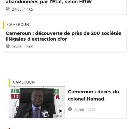
abandonnées par l'État, selon HRW
24/06 - 14:05
CAMEROUN
Cameroun : découverte de près de 200 sociétés
illégales d'extraction d'or
20/05 - 12:09
CAMEROUN
Cameroun : décès du
colonel Hamad
Kalkaba Malboum à
20/05 - 12:27
l'âge de 75 ans
00:50