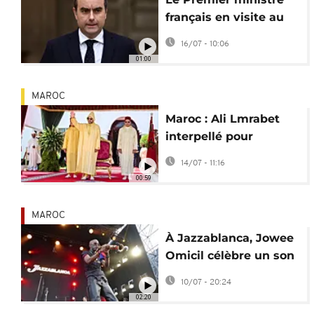
français en visite au
Maroc
16/07 - 10:06
01:00
MAROC
Maroc : Ali Lmrabet
interpellé pour
"diffusion de fausses
14/07 - 11:16
informations"
00:59
MAROC
À Jazzablanca, Jowee
Omicil célèbre un son
sans frontières aux
10/07 - 20:24
accents africains
02:20