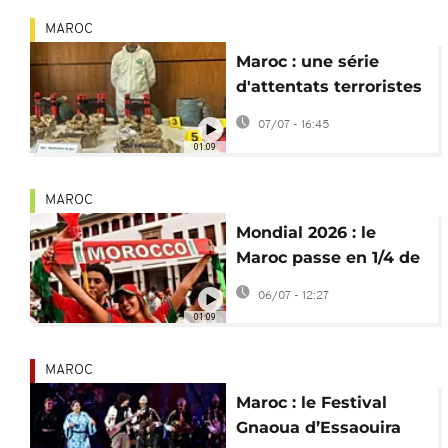
MAROC
Maroc : une série
d'attentats terroristes
déjoués
07/07 - 16:45
01:09
MAROC
Mondial 2026 : le
Maroc passe en 1/4 de
finale, la joie à Rabat
06/07 - 12:27
01:09
MAROC
Maroc : le Festival
Gnaoua d’Essaouira