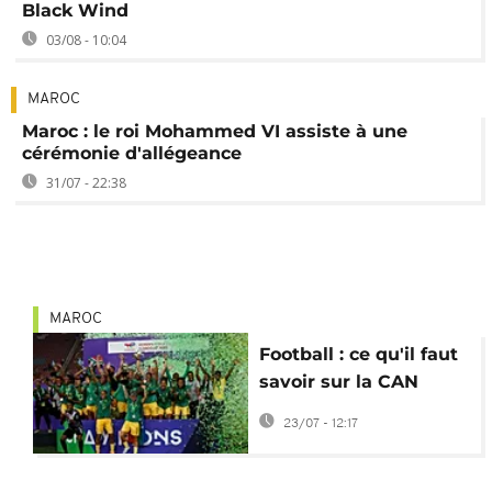
Black Wind
03/08 - 10:04
MAROC
Maroc : le roi Mohammed VI assiste à une
cérémonie d'allégeance
31/07 - 22:38
MAROC
Football : ce qu'il faut
savoir sur la CAN
féminine 2026
23/07 - 12:17