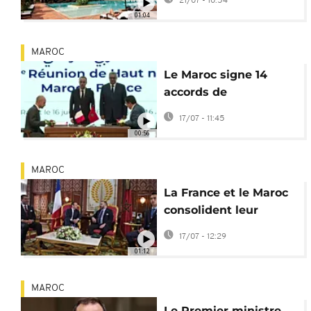
21/07 - 10:54
monde 2030
01:04
MAROC
Le Maroc signe 14
accords de
coopération avec la
17/07 - 11:45
France
00:56
MAROC
La France et le Maroc
consolident leur
nouveau
17/07 - 12:29
rapprochement
01:12
MAROC
Le Premier ministre