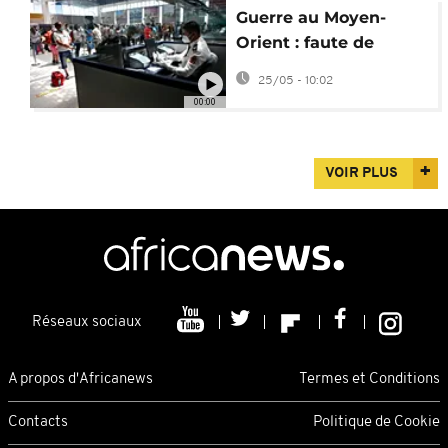
Guerre au Moyen-
Orient : faute de
carburant, Royal Air
25/05 - 10:02
Maroc diminue ses
00:00
vols
VOIR PLUS
Réseaux sociaux
A propos d'Africanews
Termes et Conditions
Contacts
Politique de Cookie