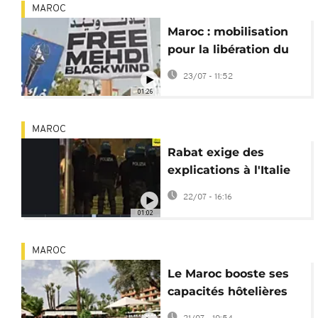
MAROC
Maroc : mobilisation
pour la libération du
rappeur Mehdi Black
23/07 - 11:52
Wind
01:26
MAROC
Rabat exige des
explications à l'Italie
après la mort d'un
22/07 - 16:16
Marocain à Bologne
01:02
MAROC
Le Maroc booste ses
capacités hôtelières
avant la Coupe du