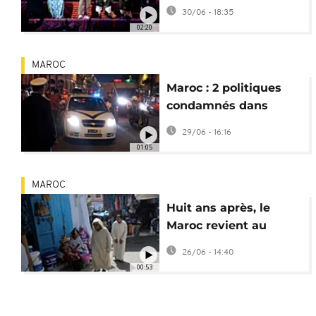
célèbre sa 27ᵉ édition
30/06 - 18:35
02:20
MAROC
Maroc : 2 politiques
condamnés dans
l’affaire "Escobar du
29/06 - 16:16
Sahara"
01:05
MAROC
Huit ans après, le
Maroc revient au
fuseau GMT et
26/06 - 14:40
supprime l'heure d'été
00:53