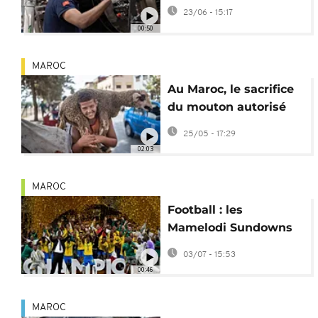
Sud en termes
23/06 - 15:17
d'industrialisation
00:50
MAROC
Au Maroc, le sacrifice
du mouton autorisé
pour la fête de l’Aïd al-
25/05 - 17:29
Adha
02:03
MAROC
Football : les
Mamelodi Sundowns
remportent la Ligue
03/07 - 15:53
des Champions
00:46
d'Afrique
MAROC