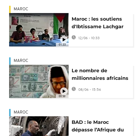
MAROC
Maroc : les soutiens
d'Ibtissame Lachgar
inquiets sur son état
12/06 - 10:33
de santé
01:33
MAROC
Le nombre de
millionnaires africains
augmente de 4,1% en
08/06 - 15:56
2025, le Maroc en tête
00:50
MAROC
BAD : le Maroc
dépasse l’Afrique du