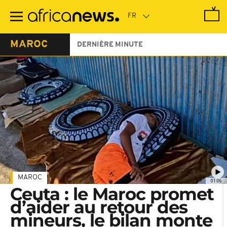
Passer
au
contenu
principal
MAROC
DERNIÈRE MINUTE
MAROC
01:06
Ceuta : le Maroc promet
d’aider au retour des
mineurs, le bilan monte