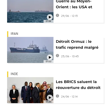
Guerre au Moyen-
Orient : les USA et
l'Iran suspendent
29/06 - 12:15
leurs attaques
01:09
IRAN
Détroit Ormuz : le
trafic reprend malgré
des tensions
25/06 - 13:45
persistantes
01:03
INDE
Les BRICS saluent la
réouverture du détroit
d’Ormuz
24/06 - 12:14
01:20