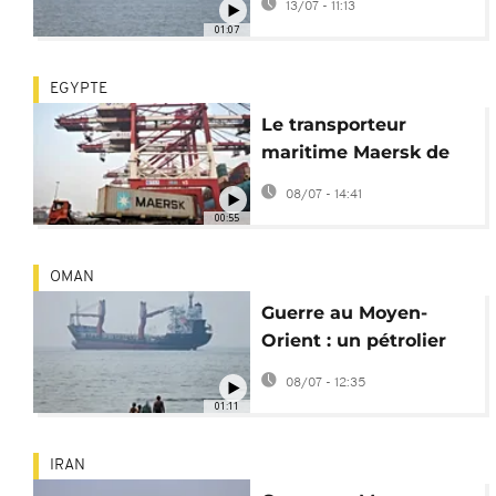
13/07 - 11:13
contre un navire
01:07
EGYPTE
Le transporteur
maritime Maersk de
retour au canal de
08/07 - 14:41
Suez
00:55
OMAN
Guerre au Moyen-
Orient : un pétrolier
touché par un
08/07 - 12:35
projectile dans le
01:11
détroit d'Ormuz
IRAN