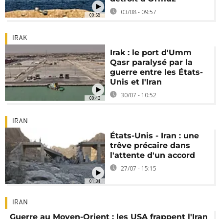
03/08 - 09:57
00:58
IRAK
Irak : le port d'Umm
Qasr paralysé par la
guerre entre les États-
Unis et l'Iran
30/07 - 10:52
00:43
IRAN
États-Unis - Iran : une
trêve précaire dans
l'attente d'un accord
27/07 - 15:15
01:34
IRAN
Guerre au Moyen-Orient : les USA frappent l'Iran