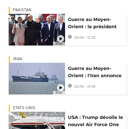
PAKISTAN
Guerre au Moyen-
Orient : le président
iranien relance la voie
24/06 - 12:25
diplomatique
01:03
IRAN
Guerre au Moyen-
Orient : l'Iran annonce
la fermeture du
22/06 - 10:28
détroit d'Ormuz
01:01
ETATS-UNIS
USA : Trump dévoile le
nouvel Air Force One