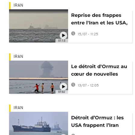
IRAN
Reprise des frappes
entre l'Iran et les USA,
le détroit d'Ormuz
15/07 - 11:25
reste fermé
01:13
IRAN
Le détroit d'Ormuz au
cœur de nouvelles
frappes entre les USA
13/07 - 12:05
et l'Iran
01:02
IRAN
Détroit d’Ormuz : les
USA frappent l’Iran
après une attaque