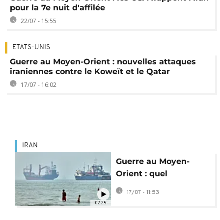
pour la 7e nuit d'affilée
22/07 - 15:55
ETATS-UNIS
Guerre au Moyen-Orient : nouvelles attaques
iraniennes contre le Koweït et le Qatar
17/07 - 16:02
IRAN
Guerre au Moyen-
Orient : quel
surveillance pour le
17/07 - 11:53
détroit d'Ormuz ?
02:25