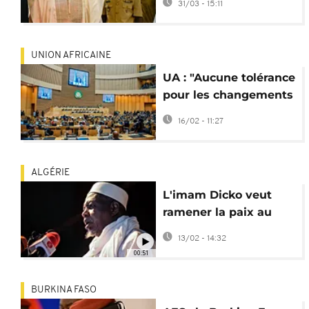
31/03 - 15:11
détention
UNION AFRICAINE
UA : "Aucune tolérance
pour les changements
de pouvoir
16/02 - 11:27
anticonstitutionnels"
ALGÉRIE
L'imam Dicko veut
ramener la paix au
Mali par le dialogue
13/02 - 14:32
00:51
BURKINA FASO