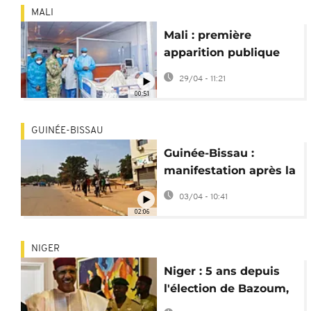
MALI
Mali : première
apparition publique
d'Assimi Goïta depuis
29/04 - 11:21
les attaques
00:51
GUINÉE-BISSAU
Guinée-Bissau :
manifestation après la
mort de l'activiste
03/04 - 10:41
Vigario Balanta
02:06
NIGER
Niger : 5 ans depuis
l'élection de Bazoum,
dont 3 ans en