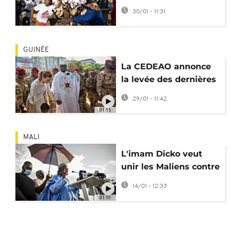
relever de la crise
30/01 - 11:31
sécuritaire
GUINÉE
La CEDEAO annonce
la levée des dernières
sanctions contre la
29/01 - 11:42
Guinée
01:15
MALI
L'imam Dicko veut
unir les Maliens contre
les militaires au
14/01 - 12:33
pouvoir
01:10