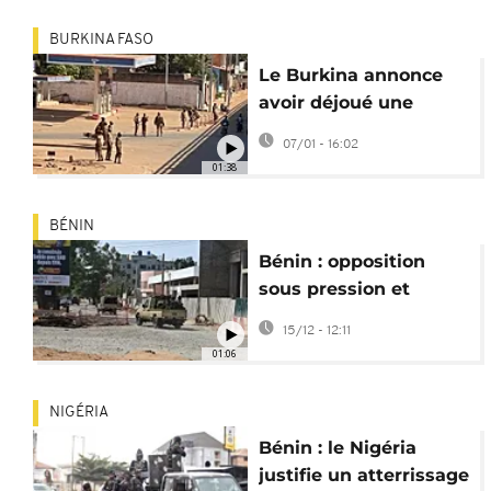
BURKINA FASO
Le Burkina annonce
avoir déjoué une
nouvelle tentative de
07/01 - 16:02
coup d’État
01:38
BÉNIN
Bénin : opposition
sous pression et
renforts militaires de
15/12 - 12:11
la CEDEAO
01:06
NIGÉRIA
Bénin : le Nigéria
justifie un atterrissage