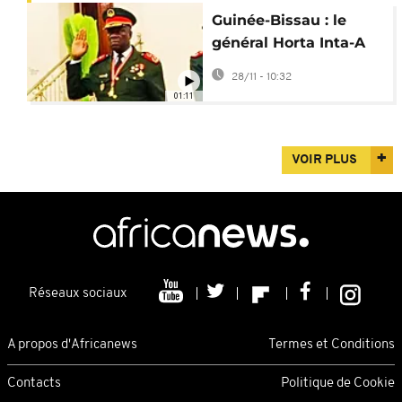
Guinée-Bissau : le
général Horta Inta-A
promet une transition
28/11 - 10:32
d'un an
01:11
VOIR PLUS
Réseaux sociaux
A propos d'Africanews
Termes et Conditions
Contacts
Politique de Cookie