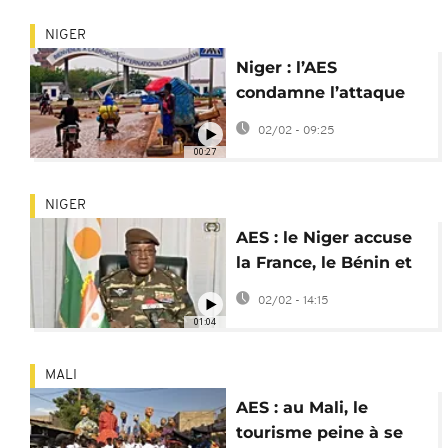
NIGER
Niger : l’AES
condamne l’attaque
contre l’aéroport de
02/02 - 09:25
Niamey
00:27
NIGER
AES : le Niger accuse
la France, le Bénin et
la Côte d’Ivoire après
02/02 - 14:15
une attaque
01:04
MALI
AES : au Mali, le
tourisme peine à se