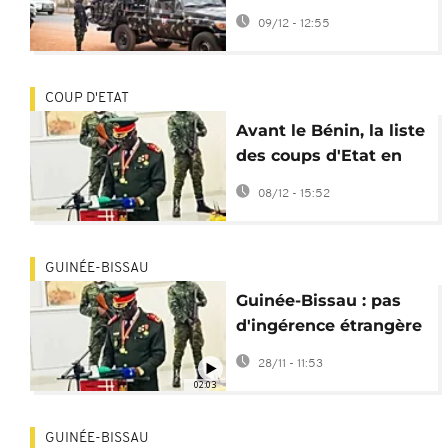
"en urgence" dans
09/12 - 12:55
l'espace de l'AES
COUP D'ETAT
Avant le Bénin, la liste
des coups d'Etat en
Afrique depuis 2020
08/12 - 15:52
GUINÉE-BISSAU
Guinée-Bissau : pas
d'ingérence étrangère
dans le coup d'État,
28/11 - 11:53
selon une experte
02:03
GUINÉE-BISSAU