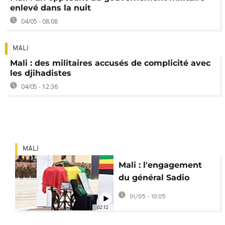
enlevé dans la nuit
04/05 - 08:08
MALI
Mali : des militaires accusés de complicité avec
les djihadistes
04/05 - 12:36
MALI
Mali : l'engagement
du général Sadio
Camara salué
01/05 - 10:05
02:12