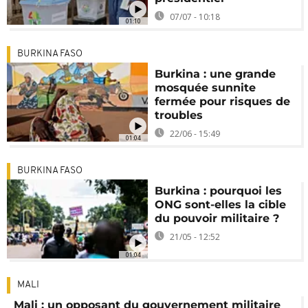
07/07 - 10:18
01:10
BURKINA FASO
Burkina : une grande
mosquée sunnite
fermée pour risques de
troubles
22/06 - 15:49
01:04
BURKINA FASO
Burkina : pourquoi les
ONG sont-elles la cible
du pouvoir militaire ?
21/05 - 12:52
01:04
MALI
Mali : un opposant du gouvernement militaire