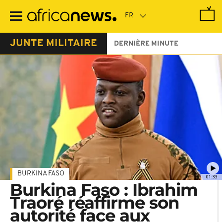
Passer
au
contenu
principal
JUNTE MILITAIRE
DERNIÈRE MINUTE
BURKINA FASO
01:33
Burkina Faso : Ibrahim
Traoré réaffirme son
autorité face aux