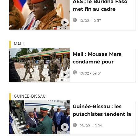
AES : le Burkina Faso
met fin au cadre
juridique des partis
10/02 - 10:57
politiques
01:12
MALI
Mali : Moussa Mara
condamné pour
soutien à des
10/02 - 09:51
prisonniers politiques
00:59
GUINÉE-BISSAU
Guinée-Bissau : les
putschistes tendent la
main à l'opposition
03/02 - 12:24
01:13