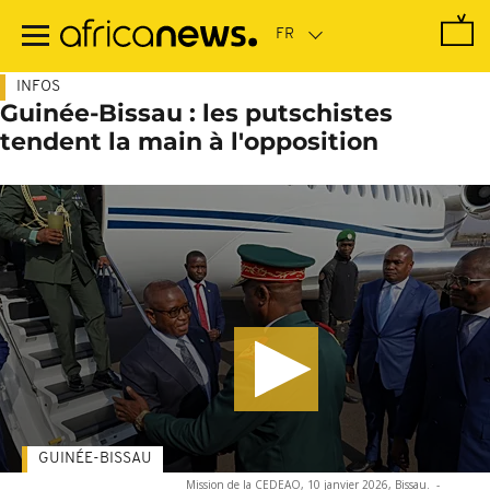
Passer
au
contenu
principal
INFOS
Guinée-Bissau : les putschistes
tendent la main à l'opposition
GUINÉE-BISSAU
Mission de la CEDEAO, 10 janvier 2026, Bissau.
-