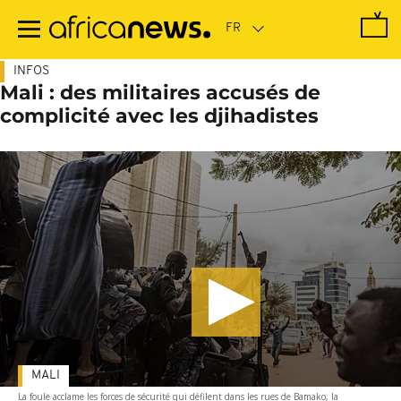
Passer
au
contenu
principal
INFOS
Mali : des militaires accusés de
complicité avec les djihadistes
MALI
La foule acclame les forces de sécurité qui défilent dans les rues de Bamako, la