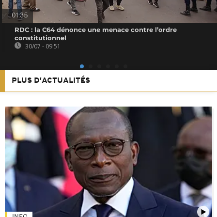
01:35
RDC : la C64 dénonce une menace contre l’ordre
constitutionnel
30/07 - 09:51
PLUS D'ACTUALITÉS