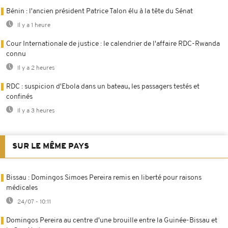
Bénin : l'ancien président Patrice Talon élu à la tête du Sénat
Il y a 1 heure
Cour Internationale de justice : le calendrier de l'affaire RDC-Rwanda
connu
Il y a 2 heures
RDC : suspicion d'Ebola dans un bateau, les passagers testés et
confinés
Il y a 3 heures
SUR LE MÊME PAYS
Bissau : Domingos Simoes Pereira remis en liberté pour raisons
médicales
24/07 - 10:11
Domingos Pereira au centre d'une brouille entre la Guinée-Bissau et