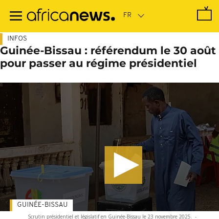
Passer
au
contenu
principal
INFOS
Guinée-Bissau : référendum le 30 août
pour passer au régime présidentiel
GUINÉE-BISSAU
Scrutin présidentiel et législatif en Guinée-Bissau le 23 novembre 2025.
-