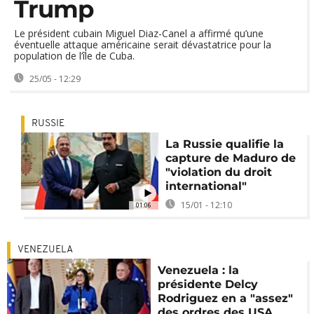
Trump
Le président cubain Miguel Diaz-Canel a affirmé qu’une
éventuelle attaque américaine serait dévastatrice pour la
population de l’île de Cuba.
25/05 - 12:29
RUSSIE
La Russie qualifie la
capture de Maduro de
"violation du droit
international"
15/01 - 12:10
01:06
VENEZUELA
Venezuela : la
présidente Delcy
Rodriguez en a "assez"
des ordres des USA