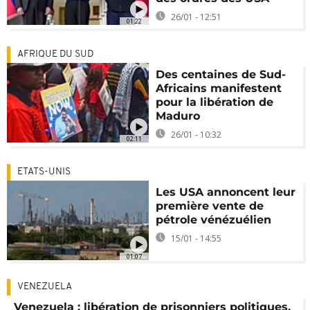
26/01 - 12:51
01:22
AFRIQUE DU SUD
Des centaines de Sud-
Africains manifestent
pour la libération de
Maduro
26/01 - 10:32
02:11
ETATS-UNIS
Les USA annoncent leur
première vente de
pétrole vénézuélien
15/01 - 14:55
01:07
VENEZUELA
Venezuela : libération de prisonniers politiques,