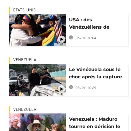
ETATS-UNIS
USA : des
Vénézuéliens de
Floride célèbrent la
05/01 - 10:04
chute du président
01:43
Maduro
VENEZUELA
Le Vénézuela sous le
choc après la capture
du président Nicolas
05/01 - 10:29
Maduro
01:30
VENEZUELA
Venezuela : Maduro
tourne en dérision le