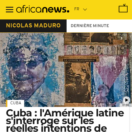
Passer
au
contenu
principal
NICOLAS MADURO
DERNIÈRE MINUTE
CUBA
01:08
Cuba : l'Amérique latine
s'interroge sur les
réelles intentions de