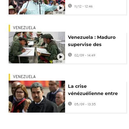
prix Nobel de la paix
11/12 - 12:46
01:00
VENEZUELA
Venezuela : Maduro
supervise des
exercices militaires en
02/09 - 14:49
défiance des USA
01:10
VENEZUELA
La crise
vénézuélienne entre
tension avec les USA
05/09 - 13:35
et soutien de la Chine