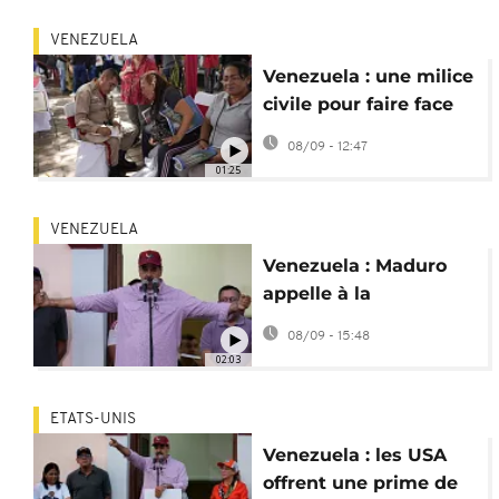
VENEZUELA
Venezuela : une milice
civile pour faire face
aux pressions
08/09 - 12:47
américaines
01:25
VENEZUELA
Venezuela : Maduro
appelle à la
mobilisation générale
08/09 - 15:48
contre les USA
02:03
ETATS-UNIS
Venezuela : les USA
offrent une prime de