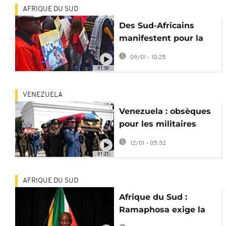
AFRIQUE DU SUD
Des Sud-Africains
manifestent pour la
libération de Nicolas
09/01 - 10:25
Maduro
01:50
VENEZUELA
Venezuela : obsèques
pour les militaires
tués lors de
12/01 - 05:32
l’opération américaine
01:21
AFRIQUE DU SUD
Afrique du Sud :
Ramaphosa exige la
libération du couple