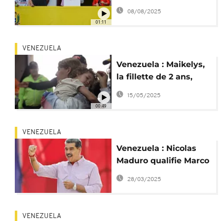
50 millions pour
08/08/2025
arrêter Maduro
01:11
VENEZUELA
Venezuela : Maikelys,
la fillette de 2 ans,
enfin rendue par les
15/05/2025
USA
00:49
VENEZUELA
Venezuela : Nicolas
Maduro qualifie Marco
Rubio "d'imbécile"
28/03/2025
VENEZUELA