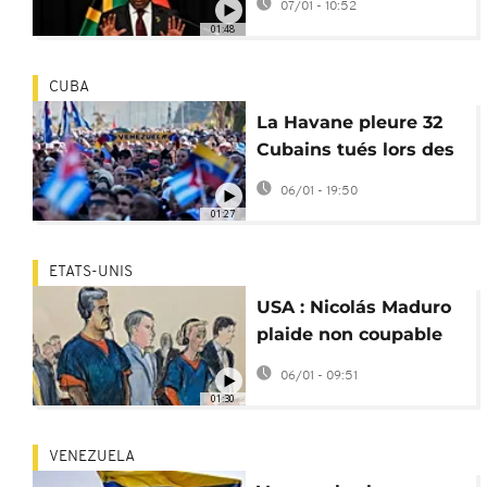
07/01 - 10:52
Maduro
01:48
CUBA
La Havane pleure 32
Cubains tués lors des
frappes américaines
06/01 - 19:50
au Venezuela
01:27
ETATS-UNIS
USA : Nicolás Maduro
plaide non coupable
des accusations de
06/01 - 09:51
narcotrafic
01:30
VENEZUELA