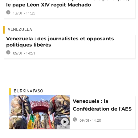
le pape Léon XIV reçoit Machado
13/01 - 11:25
VENEZUELA
Venezuela : des journalistes et opposants
politiques libérés
09/01 - 14:51
BURKINA FASO
Venezuela : la
Confédération de l'AES
condamne la capture
09/01 - 14:20
de Maduro
01:14