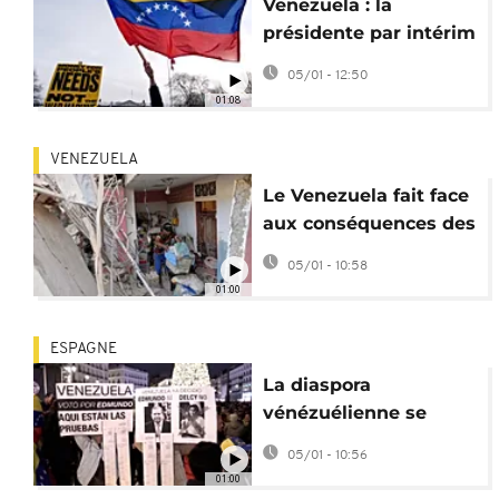
Venezuela : la
présidente par intérim
propose sa
05/01 - 12:50
coopération aux USA
01:08
VENEZUELA
Le Venezuela fait face
aux conséquences des
frappes américaines
05/01 - 10:58
sur Catia La Mar
01:00
ESPAGNE
La diaspora
vénézuélienne se
rassemble à Madrid en
05/01 - 10:56
soutien à l'opposition
01:00