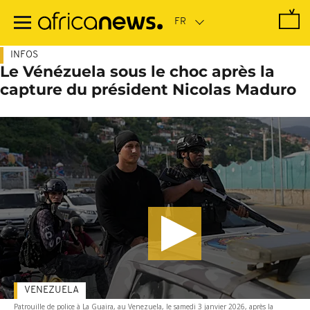
Passer
au
contenu
principal
INFOS
Le Vénézuela sous le choc après la
capture du président Nicolas Maduro
VENEZUELA
Patrouille de police à La Guaira, au Venezuela, le samedi 3 janvier 2026, après la