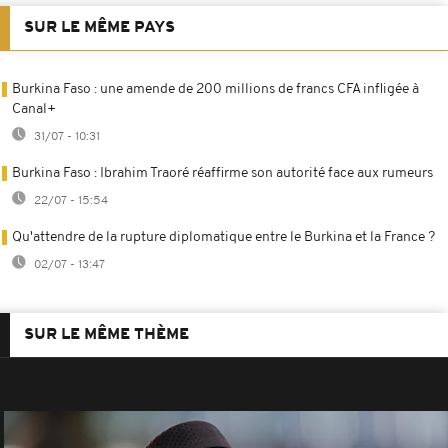
SUR LE MÊME PAYS
Burkina Faso : une amende de 200 millions de francs CFA infligée à
Canal+
31/07 - 10:31
Burkina Faso : Ibrahim Traoré réaffirme son autorité face aux rumeurs
22/07 - 15:54
Qu'attendre de la rupture diplomatique entre le Burkina et la France ?
02/07 - 13:47
SUR LE MÊME THÈME