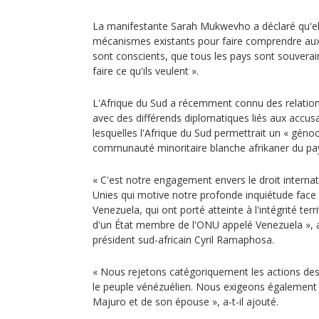
La manifestante Sarah Mukwevho a déclaré qu'elle 
mécanismes existants pour faire comprendre aux
sont conscients, que tous les pays sont souverain
faire ce qu'ils veulent ».
L'Afrique du Sud a récemment connu des relation
avec des différends diplomatiques liés aux accu
lesquelles l'Afrique du Sud permettrait un « génoc
communauté minoritaire blanche afrikaner du pa
« C'est notre engagement envers le droit internat
Unies qui motive notre profonde inquiétude face 
Venezuela, qui ont porté atteinte à l'intégrité terr
d'un État membre de l'ONU appelé Venezuela », a
président sud-africain Cyril Ramaphosa.
« Nous rejetons catégoriquement les actions de
le peuple vénézuélien. Nous exigeons également l
Majuro et de son épouse », a-t-il ajouté.