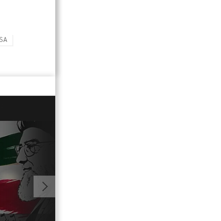
SA
01:23