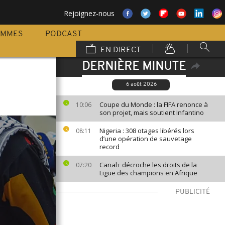
Rejoignez-nous
AMMES
PODCAST
EN DIRECT
DERNIÈRE MINUTE
6 août 2026
Coupe du Monde : la FIFA renonce à
10:06
son projet, mais soutient Infantino
Nigeria : 308 otages libérés lors
08:11
d’une opération de sauvetage
record
Canal+ décroche les droits de la
07:20
Ligue des champions en Afrique
PUBLICITÉ