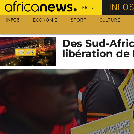
Passer
INFO
au
contenu
INFOS
ECONOMIE
SPORT
CULTURE
principal
Des Sud-Afric
libération de