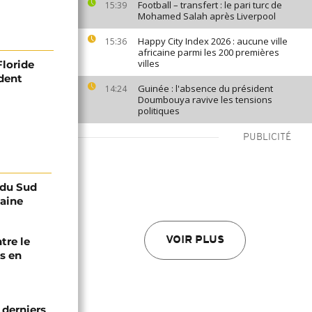
Football – transfert : le pari turc de
15:39
Mohamed Salah après Liverpool
Happy City Index 2026 : aucune ville
15:36
africaine parmi les 200 premières
villes
Floride
ident
Guinée : l'absence du président
14:24
Doumbouya ravive les tensions
politiques
PUBLICITÉ
e du Sud
caine
tre le
VOIR PLUS
s en
 derniers