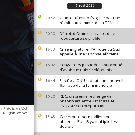
5 août 2026
Gianni Infantino fragilisé par une
20:52
révolte au sommet de la FIFA
Détroit d'Ormuz : un accord de
20:50
réouverture se profile
Crise migratoire : l’Afrique du Sud
18:33
appelle à une réponse africaine
Kenya : des pesticides soupçonnés
18:02
d'avoir tué quinze éléphants
El Niño : l'ONU redoute une nouvelle
16:44
flambée de la faim mondiale
RDC: un premier échange de
16:20
prisonniers entre Kinshasa et
l'AFC/M23 en préparation
 à Pretoria, en ADS.
 All rights reserved
Cameroun : pour pallier son
15:45
absence, Paul Biya multiplie les
décrets