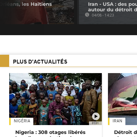
Orléans, les Haïtiens
Iran - USA : des p
autour du détroit
04/08 - 14:23
PLUS D'ACTUALITÉS
NIGÉRIA
IRAN
01:01
Nigeria : 308 otages libérés
Détroit 