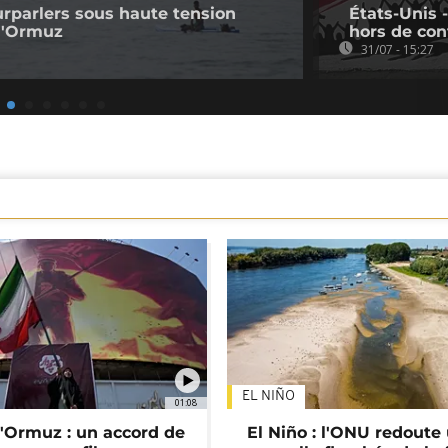
ourparlers sous haute tension
États-Unis 
 d'Ormuz
hors de con
31/07 - 15:27
EL NIÑO
01:08
d'Ormuz : un accord de
El Niño : l'ONU redoute