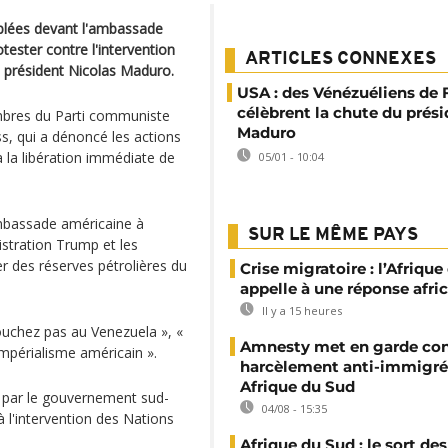
mblées devant l'ambassade
tester contre l'intervention
ARTICLES CONNEXES
n président Nicolas Maduro.
USA : des Vénézuéliens de 
célèbrent la chute du prés
mbres du Parti communiste
Maduro
ess, qui a dénoncé les actions
 la libération immédiate de
05/01 - 10:04
mbassade américaine à
SUR LE MÊME PAYS
stration Trump et les
r des réserves pétrolières du
Crise migratoire : l’Afriqu
appelle à une réponse afri
Il y a 15 heures
ouchez pas au Venezuela », «
Amnesty met en garde con
impérialisme américain ».
harcèlement anti-immigré
Afrique du Sud
 par le gouvernement sud-
04/08 - 15:35
à l'intervention des Nations
Afrique du Sud : le sort des