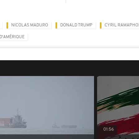
NICOLAS MADURO
DONALD TRUMP
CYRIL RAMAPHO
 D'AMÉRIQUE
01:56