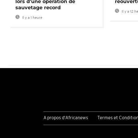
lors d’une opération de
réouvertu
sauvetage record
Il y a 12 h
Il y a 1 heure
A propos d'Africanews
Termes et Conditio