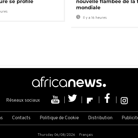
re se profile
nouvelle flambée de la 
mondiale
eures
Il y a 16 heures
Réseaux sociaux
ns
Contacts
Politique de Cookie
Distribution
Publicit
Thursday 06/08/2026