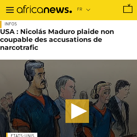
Passer
au
contenu
principal
INFOS
USA : Nicolás Maduro plaide non
coupable des accusations de
narcotrafic
ETATS-UNIS