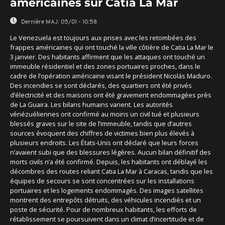
américaines sur Catia La Mar
Dernière MAJ:
05/01 - 10:58
Le Venezuela est toujours aux prises avec les retombées des
frappes américaines qui ont touché la ville côtière de Catia La Mar le
3 janvier. Des habitants affirment que les attaques ont touché un
immeuble résidentiel et des zones portuaires proches, dans le
cadre de l’opération américaine visant le président Nicolás Maduro.
Des incendies se sont déclarés, des quartiers ont été privés
d’électricité et des maisons ont été gravement endommagées près
de La Guaira. Les bilans humains varient. Les autorités
vénézuéliennes ont confirmé au moins un civil tué et plusieurs
blessés graves sur le site de l’immeuble, tandis que d’autres
sources évoquent des chiffres de victimes bien plus élevés à
plusieurs endroits. Les États-Unis ont déclaré que leurs forces
n’avaient subi que des blessures légères. Aucun bilan définitif des
morts civils n’a été confirmé. Depuis, les habitants ont déblayé les
décombres des routes reliant Catia La Mar à Caracas, tandis que les
équipes de secours se sont concentrées sur les installations
portuaires et les logements endommagés. Des images satellites
montrent des entrepôts détruits, des véhicules incendiés et un
poste de sécurité. Pour de nombreux habitants, les efforts de
rétablissement se poursuivent dans un climat d’incertitude et de