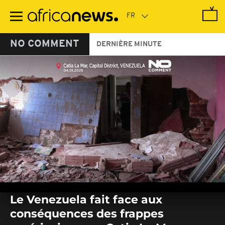
Passer
au
contenu
principal
NO COMMENT
DERNIÈRE MINUTE
0
seconds
Le Venezuela fait face aux
of
0
conséquences des frappes
seconds