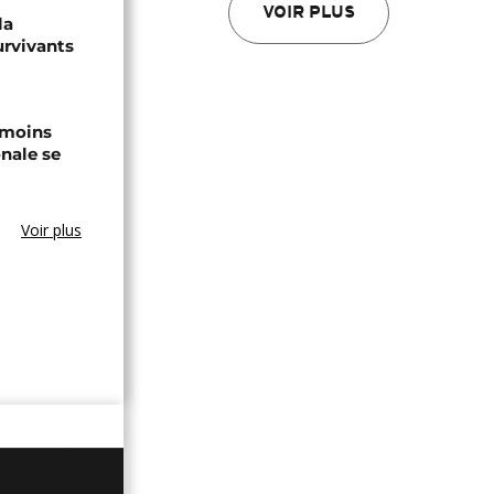
VOIR PLUS
la
urvivants
 moins
onale se
Voir plus