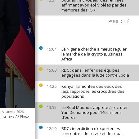
Soudan : à El-Obeid, des femmes
15:34
affirment avoir été violées par des
membres des FSR
PUBLICITÉ
Le Nigeria cherche à mieux réguler
15:04
le marché de la crypto [Business
Africa]
RDC : dans l'enfer des équipes
15:00
engagées dans la lutte contre Ebola
Kenya : la montée des eaux des
14:26
lacs rapproche les crocodiles des
populations
Le Real Madrid s’apprête à recruter
13:55
cas, janvier 2026
-
Yan Diomandé pour 140 millions
africanews
AP Photo
d’euros
RDC : interdiction d’exporter les
12:19
concentrés de cuivre et de cobalt