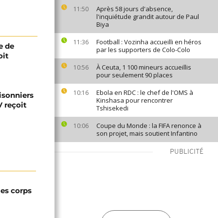
Après 58 jours d'absence,
11:50
l'inquiétude grandit autour de Paul
Biya
Football : Vozinha accueilli en héros
11:36
e de
par les supporters de Colo-Colo
oit
À Ceuta, 1 100 mineurs accueillis
10:56
pour seulement 90 places
Ebola en RDC : le chef de l'OMS à
10:16
risonniers
Kinshasa pour rencontrer
V reçoit
Tshisekedi
Coupe du Monde : la FIFA renonce à
10:06
son projet, mais soutient Infantino
PUBLICITÉ
les corps