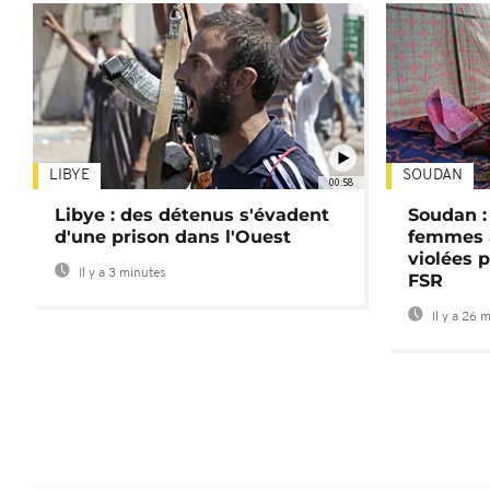
LIBYE
SOUDAN
00:58
Libye : des détenus s'évadent
Soudan :
d'une prison dans l'Ouest
femmes a
violées 
Il y a 3 minutes
FSR
Il y a 26 