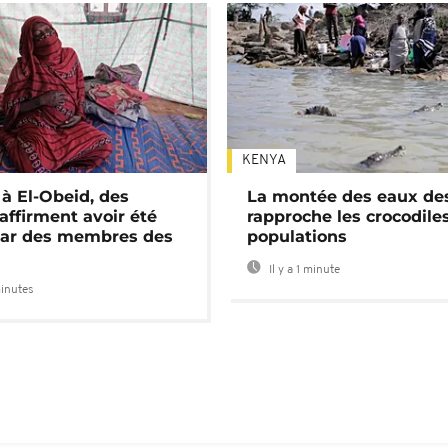
KENYA
 à El-Obeid, des
La montée des eaux des
ffirment avoir été
rapproche les crocodile
par des membres des
populations
Il y a 1 minute
minutes