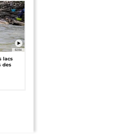
02:04
 lacs
s des