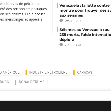
des réserves de pétrole au
Venezuela : la lutte contre 
ré des prisonniers politiques,
montre pour trouver des s
n ses chiffres. Elle a accusé
aux séismes
r des mensonges et appelé à
29/06 - 10:17
Séismes au Venezuela : au
235 morts, l'aide internati
déploie
26/06 - 14:20
 D'AMÉRIQUE
INDUSTRIE PÉTROLIÈRE
CARACAS
ADURO
DONALD TRUMP