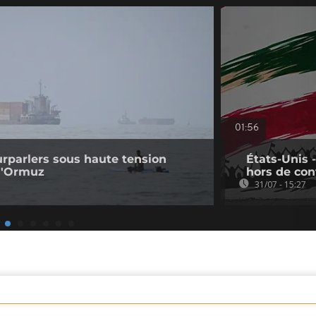
01:56
ourparlers sous haute tension
États-Unis 
 d'Ormuz
hors de con
31/07 - 15:27