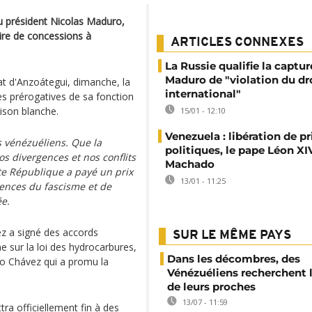
u président Nicolas Maduro,
aire de concessions à
ARTICLES CONNEXES
La Russie qualifie la captur
Maduro de "violation du dr
tat d'Anzoátegui, dimanche, la
international"
les prérogatives de sa fonction
aison blanche.
15/01 - 12:10
Venezuela : libération de p
s vénézuéliens. Que la
politiques, le pape Léon XI
os divergences et nos conflits
Machado
te République a payé un prix
13/01 - 11:25
uences du fascisme et de
ée.
z a signé des accords
SUR LE MÊME PAYS
e sur la loi des hydrocarbures,
Dans les décombres, des
go Chávez qui a promu la
Vénézuéliens recherchent 
de leurs proches
13/07 - 11:59
tra officiellement fin à des