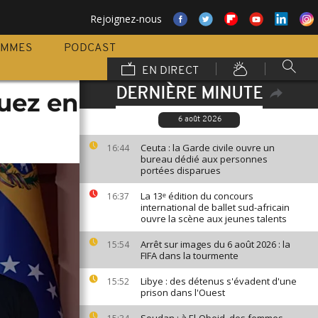
Rejoignez-nous
AMMES
PODCAST
EN DIRECT
DERNIÈRE MINUTE
guez en
6 août 2026
Ceuta : la Garde civile ouvre un
16:44
bureau dédié aux personnes
portées disparues
La 13ᵉ édition du concours
16:37
international de ballet sud-africain
ouvre la scène aux jeunes talents
Arrêt sur images du 6 août 2026 : la
15:54
FIFA dans la tourmente
Libye : des détenus s'évadent d'une
15:52
prison dans l'Ouest