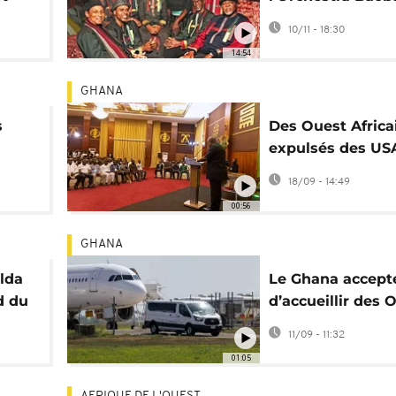
meurt jamais [Po
10/11 - 18:30
14:54
GHANA
s
Des Ouest Africa
expulsés des US
le Ghana sont to
18/09 - 14:49
Accra
00:56
GHANA
ilda
Le Ghana accept
d du
d’accueillir des 
Africains expuls
11/09 - 11:32
USA
01:05