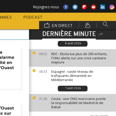
Rejoignez-nous
AMMES
PODCAST
EN DIRECT
DERNIÈRE MINUTE
8 août 2026
la
RDC : Ebola tue plus de 300 enfants,
09:52
'alarme
l'ONU alerte sur une crise sanitaire
majeure
ité en
l'Ouest
Espagne : vaste réseau de
08:33
trafiquants démantelé en
Méditerranée
7 août 2026
Ceuta : une ONG marocaine pointe
21:06
la responsabilité de Madrid et de
Rabat
l’Ouest
es sur