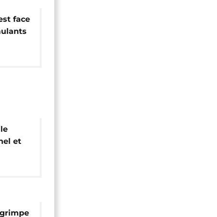
est face
mulants
le
hel et
Ouest
 grimpe