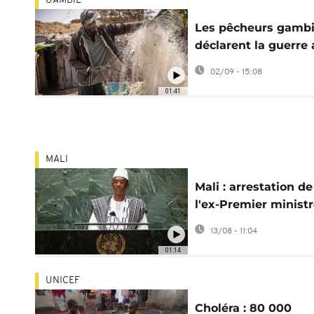
GAMBIE
Les pêcheurs gamb
déclarent la guerre
navires commercia
02/09 - 15:08
01:41
MALI
Mali : arrestation de
l'ex-Premier minist
Choguel Kokalla Ma
13/08 - 11:04
01:14
UNICEF
Choléra : 80 000