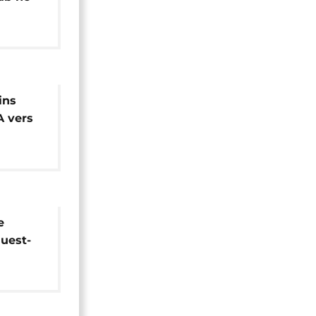
dcast]
ins
A vers
ujours à
e
Ouest-
és des