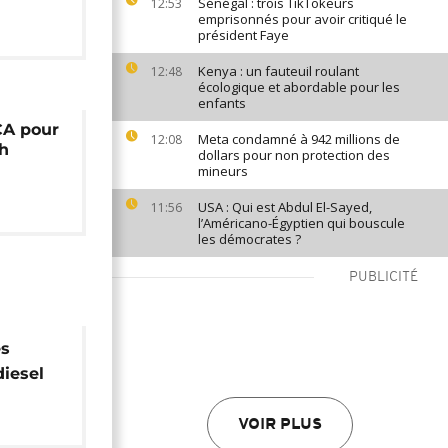
Sénégal : trois TikTokeurs
12:53
emprisonnés pour avoir critiqué le
président Faye
Kenya : un fauteuil roulant
12:48
écologique et abordable pour les
enfants
CA pour
Meta condamné à 942 millions de
12:08
h
dollars pour non protection des
mineurs
USA : Qui est Abdul El-Sayed,
11:56
l’Américano-Égyptien qui bouscule
les démocrates ?
PUBLICITÉ
es
diesel
que de
VOIR PLUS