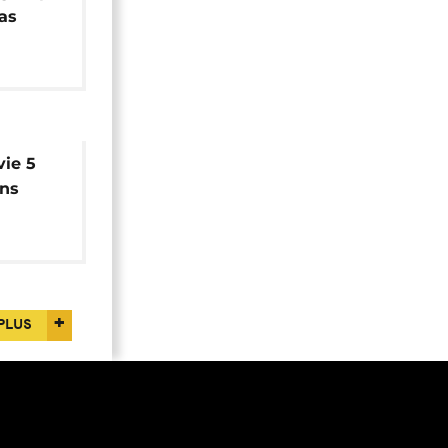
as
frique
ie 5
ins
inédit
PLUS