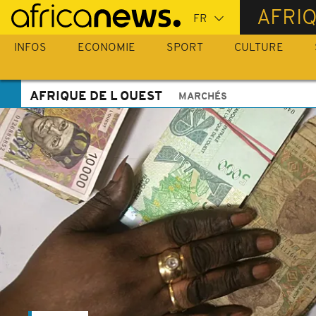
Passer
AFRIQ
au
contenu
INFOS
ECONOMIE
SPORT
CULTURE
principal
AFRIQUE DE L OUEST
MARCHÉS