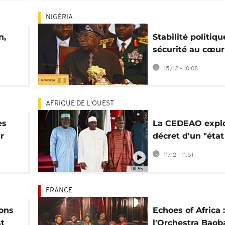
NIGÉRIA
n,
Stabilité politiqu
sécurité au cœur
st"
sommet de la C
15/12 - 10:08
AFRIQUE DE L'OUEST
es
La CEDEAO explo
r
décret d'un "état
 des
d'urgence" en Af
11/12 - 11:51
de l'Ouest
00:55
FRANCE
ions
Echoes of Africa :
st
l'Orchestra Baob