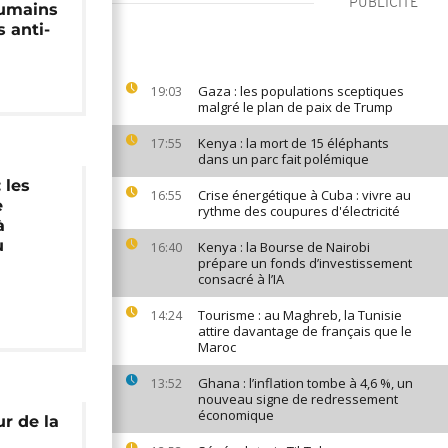
PUBLICITÉ
humains
s anti-
Gaza : les populations sceptiques
19:03
malgré le plan de paix de Trump
Kenya : la mort de 15 éléphants
17:55
dans un parc fait polémique
 les
Crise énergétique à Cuba : vivre au
16:55
e
rythme des coupures d'électricité
à
u
Kenya : la Bourse de Nairobi
16:40
prépare un fonds d’investissement
consacré à l’IA
Tourisme : au Maghreb, la Tunisie
14:24
attire davantage de français que le
Maroc
Ghana : l’inflation tombe à 4,6 %, un
13:52
nouveau signe de redressement
économique
r de la