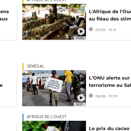
AFRIQUE DE L'OUEST
iens
L'Afrique de l'Ou
 aux
au fléau des sti
ux
sexuels
09/09 - 15:31
01:12
SÉNÉGAL
L'ONU alerte sur 
re
terrorisme au Sa
ïga
en Afrique de l'
08/08 - 15:59
02:01
AFRIQUE DE L'OUEST
Le prix du cacao