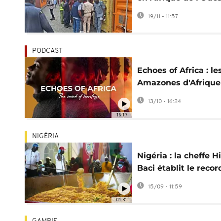
liées au terrorisme
19/11 - 11:57
PODCAST
Echoes of Africa : le
Amazones d'Afrique
portent la voix des
13/10 - 16:24
femmes [Podcast]
16:17
NIGÉRIA
Nigéria : la cheffe H
Baci établit le recor
monde de riz jollof
15/09 - 11:59
01:31