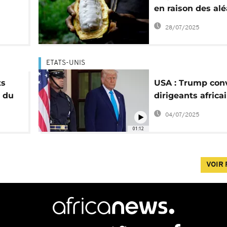
n
en raison des alé
t
climatiques en A
28/07/2025
de l’Ouest
ETATS-UNIS
ts
USA : Trump conv
e du
dirigeants africa
pour un sommet 
04/07/2025
01:12
VOIR 