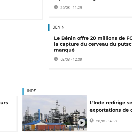
26/03 - 11:29
BÉNIN
Le Bénin offre 20 millions de F
la capture du cerveau du putsc
manqué
03/03 - 12:09
INDE
urs
L’Inde redirige s
exportations de 
en
russe vers l’Afri
28/01 - 14:30
l’Ouest
00:53