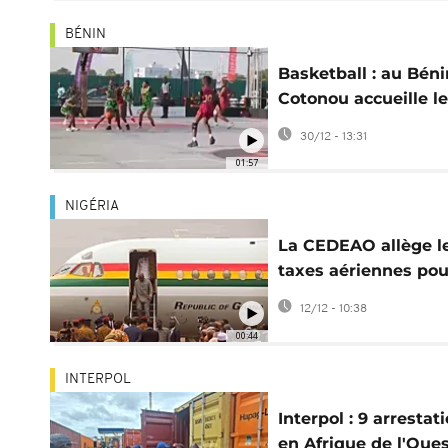
BÉNIN
Basketball : au Béni
Cotonou accueille le
tournoi "The Last La
30/12 - 13:31
01:57
NIGÉRIA
La CEDEAO allège l
taxes aériennes pou
faire baisser le coût
12/12 - 10:38
vols
00:44
INTERPOL
Interpol : 9 arrestat
en Afrique de l'Oue