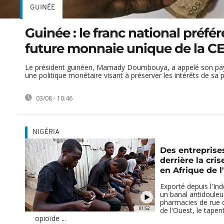
GUINÉE
Guinée : le franc national préféré
future monnaie unique de la 
Le président guinéen, Mamady Doumbouya, a appelé son pa
une politique monétaire visant à préserver les intérêts de sa 
03/08 - 10:46
NIGÉRIA
Des entreprise
derrière la cri
en Afrique de l
Exporté depuis l'I
un banal antidouleu
pharmacies de rue d
01:52
de l'Ouest, le tapen
opioïde ...