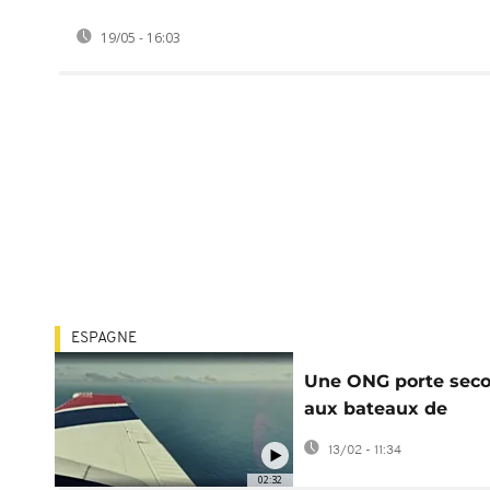
19/05 - 16:03
ESPAGNE
Une ONG porte seco
aux bateaux de
migrants disparus 
13/02 - 11:34
mer
02:32