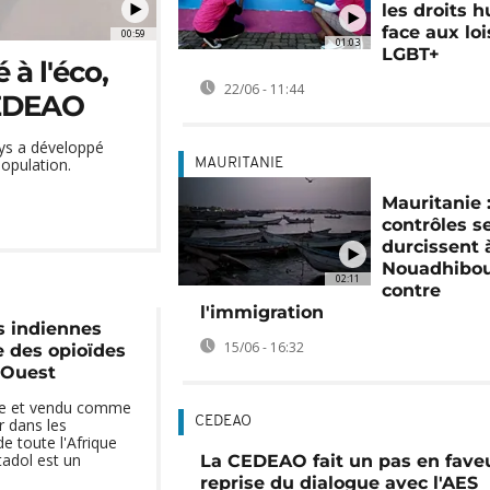
les droits 
face aux loi
00:59
01:03
LGBT+
 à l'éco,
22/06 - 11:44
CEDEAO
ys a développé
population.
MAURITANIE
Mauritanie :
contrôles s
durcissent 
Nouadhibo
02:11
contre
l'immigration
s indiennes
15/06 - 16:32
se des opioïdes
'Ouest
nde et vendu comme
CEDEAO
r dans les
e toute l'Afrique
tadol est un
La CEDEAO fait un pas en faveu
reprise du dialogue avec l'AES