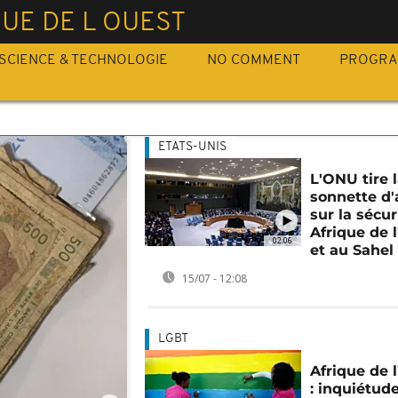
UE DE L OUEST
SCIENCE & TECHNOLOGIE
NO COMMENT
PROGR
ETATS-UNIS
L'ONU tire 
sonnette d
sur la sécur
Afrique de 
02:06
et au Sahel
15/07 - 12:08
LGBT
Afrique de 
: inquiétud