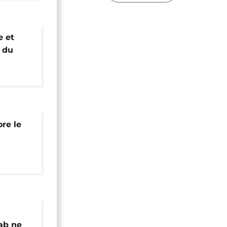
e et
 du
EDEAO
re le
rique
ab ne