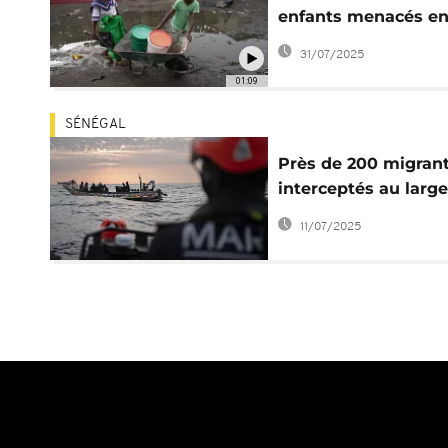
enfants menacés e
Afrique de l’Ouest e
31/07/2025
centrale
01:09
SÉNÉGAL
Près de 200 migran
interceptés au larg
Sénégal
11/07/2025