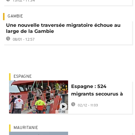
13/02 - 11:34
GAMBIE
Une nouvelle traversée migratoire échoue au
large de la Gambie
08/01 - 12:57
ESPAGNE
Espagne : 524
migrants secourus à
bord de 2
02/12 - 11:03
embarcations au large
01:09
d'El Hierro
MAURITANIE