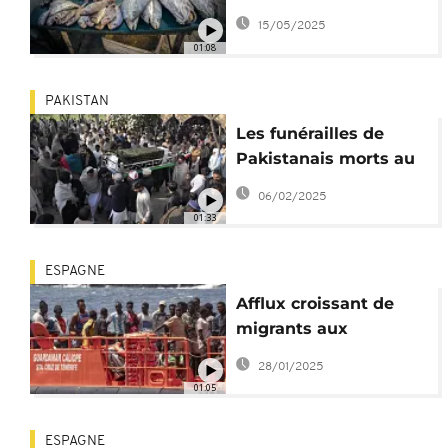
irrégulière vers
15/05/2025
l'Espagne
01:08
PAKISTAN
Les funérailles de
Pakistanais morts au
large de l'Afrique de
06/02/2025
l'Ouest
01:33
ESPAGNE
Afflux croissant de
migrants aux
Canaries, porte
28/01/2025
d'entrée vers l'Europe
01:05
ESPAGNE