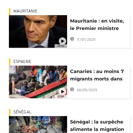
instables"
MAURITANIE
Mauritanie : en visite,
le Premier ministre
espagnol vante
17/07/2025
l'immigration
00:55
ESPAGNE
Canaries : au moins 7
migrants morts dans
un naufrage
30/05/2025
01:09
SÉNÉGAL
Sénégal : la surpêche
alimente la migration