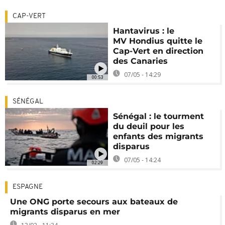
CAP-VERT
Hantavirus : le
MV Hondius quitte le
Cap-Vert en direction
des Canaries
07/05 - 14:29
00:53
SÉNÉGAL
Sénégal : le tourment
du deuil pour les
enfants des migrants
disparus
07/05 - 14:24
02:29
ESPAGNE
Une ONG porte secours aux bateaux de
migrants disparus en mer