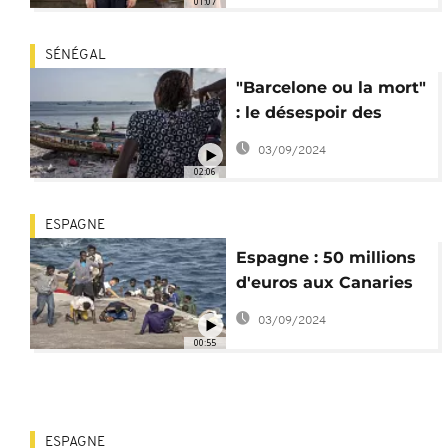
01:07
SÉNÉGAL
"Barcelone ou la mort"
: le désespoir des
Sénégalais en quête
03/09/2024
d’Europe
02:06
ESPAGNE
Espagne : 50 millions
d'euros aux Canaries
contre la crise
03/09/2024
migratoire
00:55
ESPAGNE