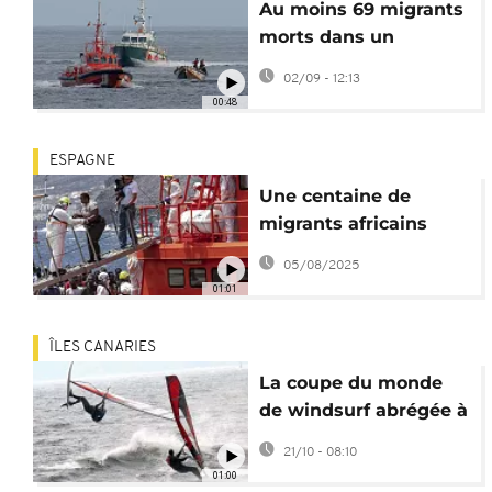
Au moins 69 migrants
morts dans un
naufrage au large de
02/09 - 12:13
la Mauritanie
00:48
ESPAGNE
Une centaine de
migrants africains
secourus aux îles
05/08/2025
Canaries
01:01
ÎLES CANARIES
La coupe du monde
de windsurf abrégée à
Fuerteventura pour
21/10 - 08:10
cause de "vents
01:00