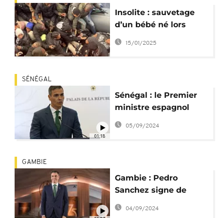
Insolite : sauvetage
d’un bébé né lors
d’une traversée vers
15/01/2025
les Canaries
SÉNÉGAL
Sénégal : le Premier
ministre espagnol
achève sa tournée
05/09/2024
ouest-africaine
01:18
GAMBIE
Gambie : Pedro
Sanchez signe de
nouveaux accords sur
04/09/2024
la migration