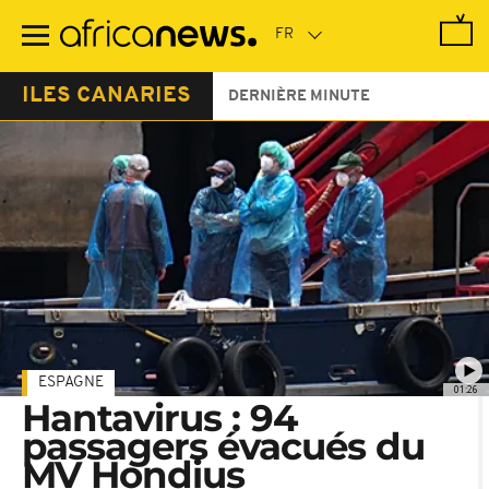
Passer
au
contenu
principal
ILES CANARIES
DERNIÈRE MINUTE
ESPAGNE
01:26
Hantavirus : 94
passagers évacués du
MV Hondius