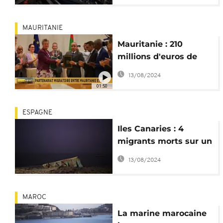
MAURITANIE
Mauritanie : 210
millions d'euros de
l'UE contre
13/08/2024
l'immigration
01:50
clandestine
ESPAGNE
Iles Canaries : 4
migrants morts sur un
bateau provenant de
13/08/2024
Mauritanie
MAROC
La marine marocaine