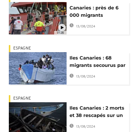
Canaries : près de 6
000 migrants
mineurs, les centres
13/08/2024
d'accueil saturés
01:28
ESPAGNE
Iles Canaries : 68
migrants secourus par
un navire de croisière
13/08/2024
ESPAGNE
Iles Canaries : 2 morts
et 38 rescapés sur un
bateau de migrants
13/08/2024