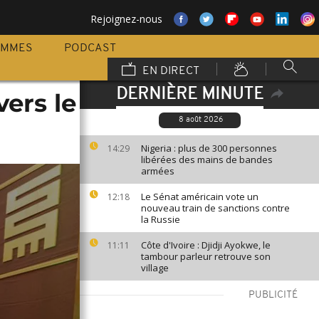
Rejoignez-nous
AMMES
PODCAST
EN DIRECT
DERNIÈRE MINUTE
ers le
8 août 2026
Nigeria : plus de 300 personnes
14:29
libérées des mains de bandes
armées
Le Sénat américain vote un
12:18
nouveau train de sanctions contre
la Russie
Côte d'Ivoire : Djidji Ayokwe, le
11:11
tambour parleur retrouve son
village
PUBLICITÉ