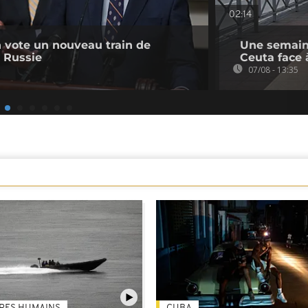
02:14
 vote un nouveau train de
Une semaine
a Russie
Ceuta face 
07/08 - 13:35