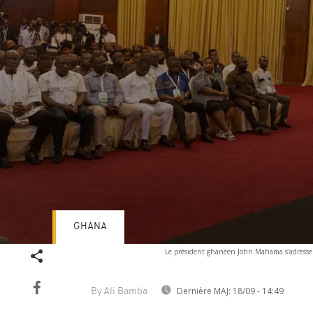
GHANA
Volume
Le président ghanéen John Mahama s'adresse 
90%
Dernière MAJ:
18/09 - 14:49
By Ali Bamba