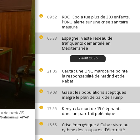
RDC : Ebola tue plus de 300 enfants,
09:52
l'ONU alerte sur une crise sanitaire
majeure
Espagne : vaste réseau de
08:33
trafiquants démantelé en
Méditerranée
7 août 2026
Ceuta : une ONG marocaine pointe
21:06
la responsabilité de Madrid et de
Rabat
Gaza : les populations sceptiques
19:03
malgré le plan de paix de Trump
Kenya : la mort de 15 éléphants
17:55
hanéenne via AP)
-
dans un parc fait polémique
 © africanews
AP/AP
Crise énergétique à Cuba : vivre au
16:55
rythme des coupures d'électricité