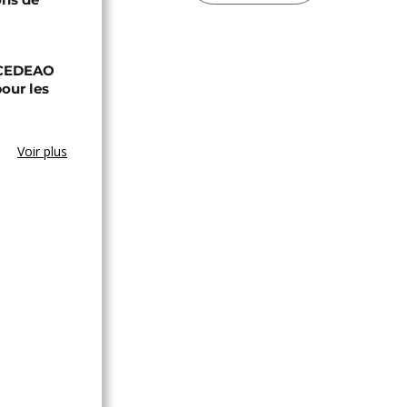
a CEDEAO
our les
Voir plus