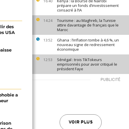
Kenya : la Bourse de Nairobi
16:40
prépare un fonds d’investissement
consacré à l’IA
Tourisme : au Maghreb, la Tunisie
14:24
attire davantage de français que le
lir des
Maroc
des USA
Ghana : l’inflation tombe à 4,6 %, un
13:52
nouveau signe de redressement
économique
baisse
Sénégal : trois TikTokeurs
12:53
emprisonnés pour avoir critiqué le
président Faye
PUBLICITÉ
phobie a
neur
VOIR PLUS
prison
ons de