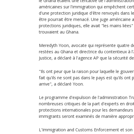
le Ghana étaient une tentative de l'administratio
américaines sur l'immigration qui empêchent ce
d'une protection juridique d'être renvoyés dans le
être pourrait être menacé. Une juge américaine a
protections juridiques, elle avait "les mains liées
trouvaient au Ghana.
Meredyth Yoon, avocate qui représente quatre d
restées au Ghana et directrice du contentieux à 
Justice, a déclaré à l'agence AP que la sécurité d
"Ils ont peur que la raison pour laquelle le gouv
fait qu'ils ne sont pas dans le pays est qu'ils on
arrive", a déclaré Yoon.
Le programme d'expulsion de l'administration Tru
nombreuses critiques de la part d'experts en droi
protections internationales pour les demandeurs 
immigrants seront examinés de manière approprié
L'Immigration and Customs Enforcement et son