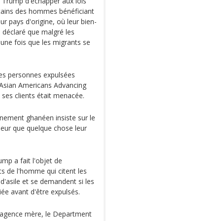
n Trump d'échapper aux lois
rtains des hommes bénéficiant
ur pays d'origine, où leur bien-
 déclaré que malgré les
" une fois que les migrants se
es personnes expulsées
l'Asian Americans Advancing
e ses clients était menacée.
ernement ghanéen insiste sur le
t peur que quelque chose leur
mp a fait l'objet de
ts de l'homme qui citent les
d'asile et se demandent si les
e avant d'être expulsés.
 agence mère, le Department