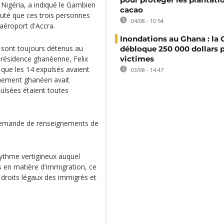
e Nigéria, a indiqué le Gambien
cacao
outé que ces trois personnes
04/08 - 10:54
'aéroport d'Accra.
Inondations au Ghana : l
s sont toujours détenus au
débloque 250 000 dollars p
présidence ghanéenne, Felix
victimes
 que les 14 expulsés avaient
03/08 - 14:47
rnement ghanéen avait
lsées étaient toutes
demande de renseignements de
rythme vertigineux auquel
és en matière d'immigration, ce
s droits légaux des immigrés et