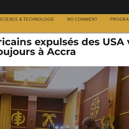
S
SCIENCE & TECHNOLOGIE
NO COMMENT
PROGR
icains expulsés des USA v
oujours à Accra