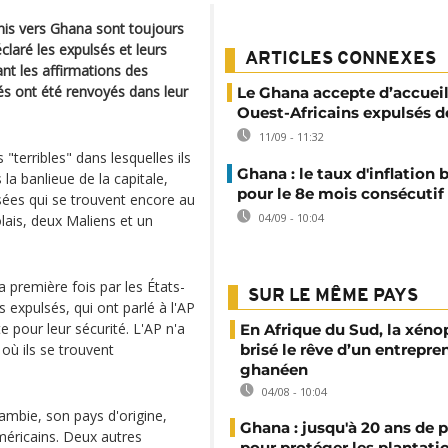
nis vers Ghana sont toujours
claré les expulsés et leurs
ARTICLES CONNEXES
nt les affirmations des
és ont été renvoyés dans leur
Le Ghana accepte d’accueil
Ouest-Africains expulsés 
11/09 - 11:32
"terribles" dans lesquelles ils
Ghana : le taux d'inflation 
a banlieue de la capitale,
pour le 8e mois consécutif
lsées qui se trouvent encore au
04/09 - 10:04
ais, deux Maliens et un
 première fois par les États-
SUR LE MÊME PAYS
 expulsés, qui ont parlé à l'AP
 pour leur sécurité. L'AP n'a
En Afrique du Sud, la xéno
où ils se trouvent
brisé le rêve d’un entrepre
ghanéen
04/08 - 10:04
ambie, son pays d'origine,
Ghana : jusqu'à 20 ans de 
méricains. Deux autres
pour protéger les plantati