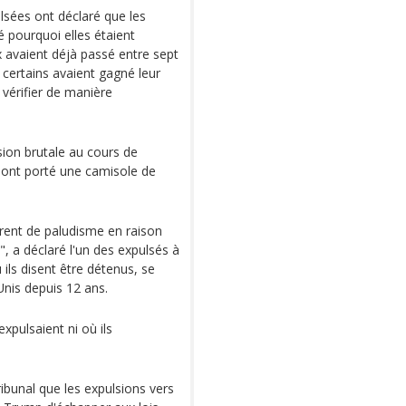
lsées ont déclaré que les
é pourquoi elles étaient
x avaient déjà passé entre sept
 certains avaient gagné leur
 vérifier de manière
ion brutale au cours de
t ont porté une camisole de
rent de paludisme en raison
", a déclaré l'un des expulsés à
 ils disent être détenus, se
nis depuis 12 ans.
expulsaient ni où ils
ribunal que les expulsions vers