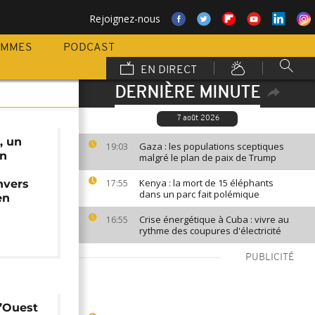
Rejoignez-nous
AMMES
PODCAST
EN DIRECT
DERNIÈRE MINUTE
7 août 2026
, un
Gaza : les populations sceptiques
19:03
en
malgré le plan de paix de Trump
Kenya : la mort de 15 éléphants
nvers
17:55
dans un parc fait polémique
en
Crise énergétique à Cuba : vivre au
16:55
rythme des coupures d'électricité
PUBLICITÉ
l’Ouest