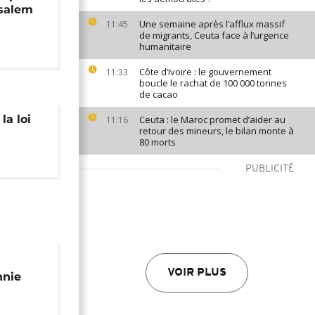
usalem
Une semaine après l’afflux massif
11:45
de migrants, Ceuta face à l’urgence
humanitaire
Côte d’Ivoire : le gouvernement
11:33
boucle le rachat de 100 000 tonnes
de cacao
a loi
Ceuta : le Maroc promet d’aider au
11:16
retour des mineurs, le bilan monte à
80 morts
PUBLICITÉ
VOIR PLUS
nnie
urs