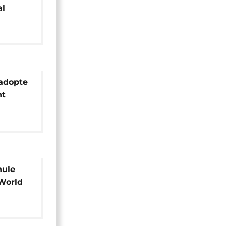
al
 adopte
nt
nule
 World