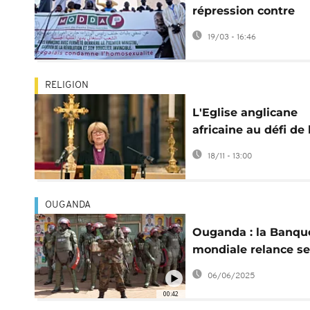
répression contre
l'homosexualité
19/03 - 16:46
RELIGION
L'Eglise anglicane
africaine au défi de 
question LGBT
18/11 - 13:00
OUGANDA
Ouganda : la Banqu
mondiale relance se
aides malgré la loi a
06/06/2025
LGBT+
00:42