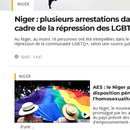
NIGER
Niger : plusieurs arrestations da
cadre de la répression des LGB
Au Niger, au moins 16 personnes ont été interpellées dans le
répression de la communauté LGBTQ+, selon une source judici
02/07 - 14:37
NIGER
AES : le Niger
disposition pén
l'homosexualit
Au Niger, le nouve
promulgué par les au
du pays prévoit des
00:57
d'emprisonnement de
d'une ...