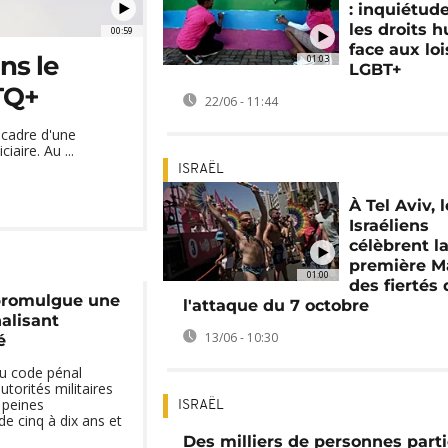
: inquiétud
les droits 
00:59
face aux loi
ns le
01:03
LGBT+
TQ+
22/06 - 11:44
 cadre d'une
aire. Au ...
ISRAËL
À Tel Aviv, 
Israéliens
célèbrent l
première M
01:00
des fiertés
 promulgue une
l'attaque du 7 octobre
alisant
13/06 - 10:30
é
au code pénal
torités militaires
 peines
ISRAËL
 cinq à dix ans et
Des milliers de personnes part