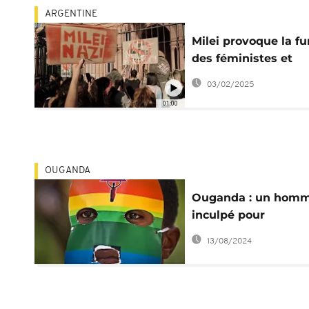
ARGENTINE
Milei provoque la fu
des féministes et
LGBTQ+ en masse d
03/02/2025
la rue
01:00
OUGANDA
Ouganda : un hom
inculpé pour
"homosexualité
13/08/2024
aggravée"