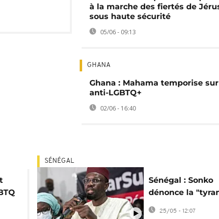
à la marche des fiertés de Jér
sous haute sécurité
05/06 - 09:13
GHANA
Ghana : Mahama temporise sur l
anti-LGBTQ+
02/06 - 16:40
SÉNÉGAL
t
Sénégal : Sonko
GBTQ
dénonce la "tyra
occidentale pour
25/05 - 12:07
imposer ses vale