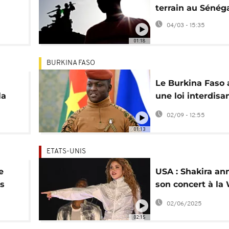
terrain au Sénég
04/03 - 15:35
01:18
BURKINA FASO
Le Burkina Faso
la
une loi interdisa
l'homosexualité
02/09 - 12:55
01:13
ETATS-UNIS
e
USA : Shakira an
s
son concert à la
nti-
Pride 2025
02/06/2025
02:15