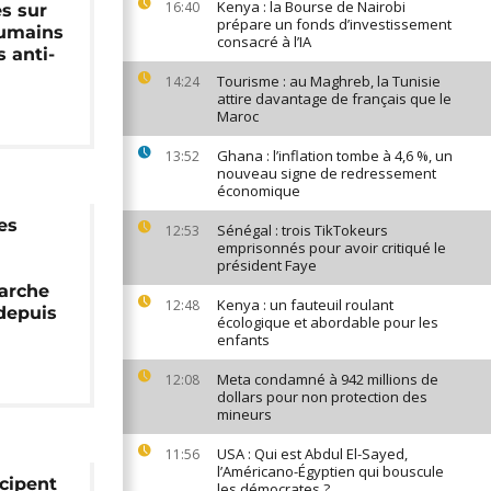
Kenya : la Bourse de Nairobi
16:40
es sur
prépare un fonds d’investissement
humains
consacré à l’IA
s anti-
Tourisme : au Maghreb, la Tunisie
14:24
attire davantage de français que le
Maroc
Ghana : l’inflation tombe à 4,6 %, un
13:52
nouveau signe de redressement
économique
les
Sénégal : trois TikTokeurs
12:53
emprisonnés pour avoir critiqué le
président Faye
a
arche
Kenya : un fauteuil roulant
12:48
 depuis
écologique et abordable pour les
enfants
Meta condamné à 942 millions de
12:08
dollars pour non protection des
mineurs
USA : Qui est Abdul El-Sayed,
11:56
l’Américano-Égyptien qui bouscule
icipent
les démocrates ?