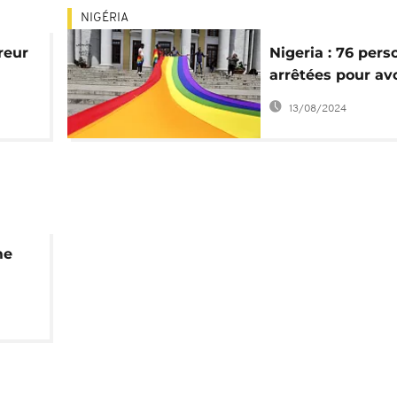
NIGÉRIA
reur
Nigeria : 76 per
arrêtées pour avo
ans
organisé un mar
13/08/2024
gay
me