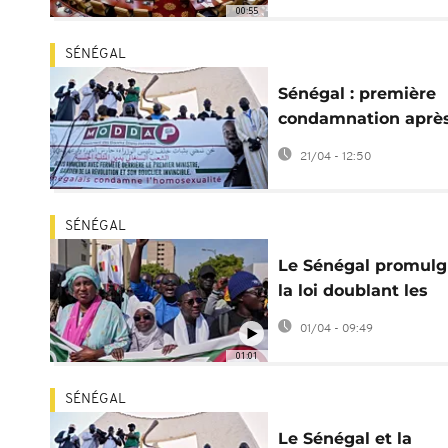
00:55
SÉNÉGAL
Sénégal : première
condamnation après
nouvelle loi anti-
21/04 - 12:50
homosexualité
SÉNÉGAL
Le Sénégal promul
la loi doublant les
peines contre
01/04 - 09:49
l'homosexualité
01:01
SÉNÉGAL
Le Sénégal et la