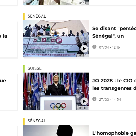
01:19
LGBTQ+"
SÉNÉGAL
Se disant "persé
 la
Sénégal", un
homosexuel trou
07/04 - 12:16
refuge en France
01:04
SUISSE
gue
JO 2028 : le CIO 
les transgenres 
épreuves fémini
27/03 - 14:54
01:30
SÉNÉGAL
L'homophobie g