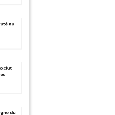
cuté au
ve
exclut
des
nes
agne du