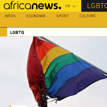
Passer
LGBT
au
contenu
INFOS
ECONOMIE
SPORT
CULTURE
principal
LGBTQ