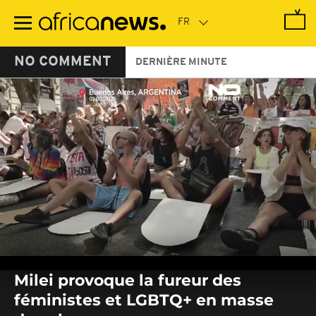
Passer
au
contenu
principal
NO COMMENT
DERNIÈRE MINUTE
0
seconds
Milei provoque la fureur des
of
0
féministes et LGBTQ+ en masse
seconds