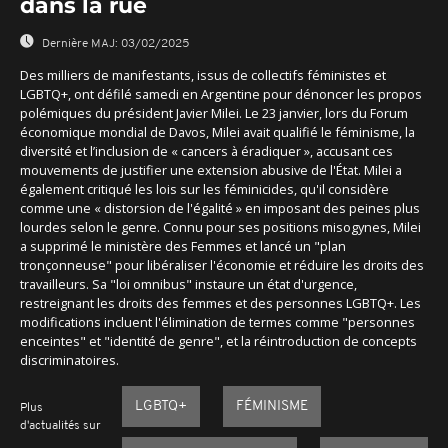
dans la rue
Dernière MAJ:
03/02/2025
Des milliers de manifestants, issus de collectifs féministes et
LGBTQ+, ont défilé samedi en Argentine pour dénoncer les propos
polémiques du président Javier Milei. Le 23 janvier, lors du Forum
économique mondial de Davos, Milei avait qualifié le féminisme, la
diversité et l’inclusion de « cancers à éradiquer », accusant ces
mouvements de justifier une extension abusive de l'État. Milei a
également critiqué les lois sur les féminicides, qu'il considère
comme une « distorsion de l'égalité » en imposant des peines plus
lourdes selon le genre. Connu pour ses positions misogynes, Milei
a supprimé le ministère des Femmes et lancé un "plan
tronçonneuse" pour libéraliser l'économie et réduire les droits des
travailleurs. Sa "loi omnibus" instaure un état d'urgence,
restreignant les droits des femmes et des personnes LGBTQ+. Les
modifications incluent l'élimination de termes comme "personnes
enceintes" et "identité de genre", et la réintroduction de concepts
discriminatoires.
LGBTQ+
FÉMINISME
Plus
d'actualités sur