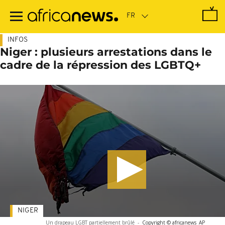
Passer
au
contenu
principal
INFOS
Niger : plusieurs arrestations dans le
cadre de la répression des LGBTQ+
NIGER
Un drapeau LGBT partiellement brûlé
-
Copyright © africanews
AP