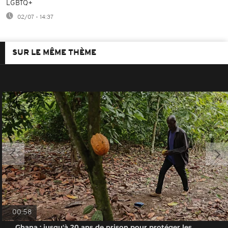
LGBTQ+
02/07 - 14:37
SUR LE MÊME THÈME
00:58
Ghana : jusqu'à 20 ans de prison pour protéger les