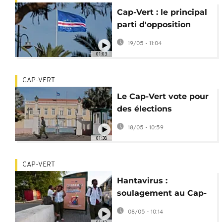
Cap-Vert : le principal
parti d'opposition
remporte les
19/05 - 11:04
législatives
01:03
CAP-VERT
Le Cap-Vert vote pour
des élections
législatives à l’issue
18/05 - 10:59
incertaine
01:38
CAP-VERT
Hantavirus :
soulagement au Cap-
Vert après le départ
08/05 - 10:14
du MV Hondius