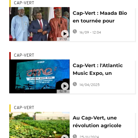
CAP-VERT
Cap-Vert : Maada Bio
en tournée pour
relancer le dialogue
16/09 - 12:04
entre la CEDEAO et
01:13
l'AES
CAP-VERT
Cap-Vert : l'Atlantic
Music Expo, un
festival entre tradition
14/04/2025
et modernité
02:19
CAP-VERT
Au Cap-Vert, une
révolution agricole
portée par l’innovation
25/11/2024