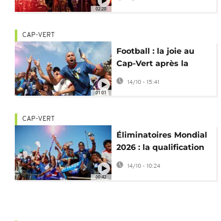
festival grand public
02:20
CAP-VERT
Football : la joie au
Cap-Vert après la
qualification pour le
14/10 - 15:41
Mondial 2026
01:01
CAP-VERT
Éliminatoires Mondial
2026 : la qualification
historique du Cap-Vert
14/10 - 10:24
00:42