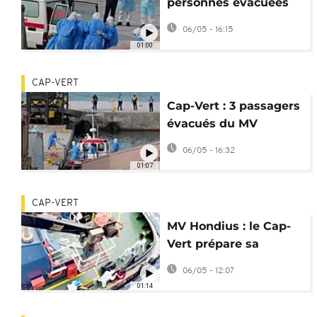
personnes évacuées
du navire MV Hondius
06/05 - 16:15
pour suspicion
01:00
d’hantavirus
CAP-VERT
Cap-Vert : 3 passagers
évacués du MV
Hondius pour
06/05 - 16:32
contamination
01:07
d'hantavirus
CAP-VERT
MV Hondius : le Cap-
Vert prépare sa
riposte face au
06/05 - 12:07
hantavirus
01:14