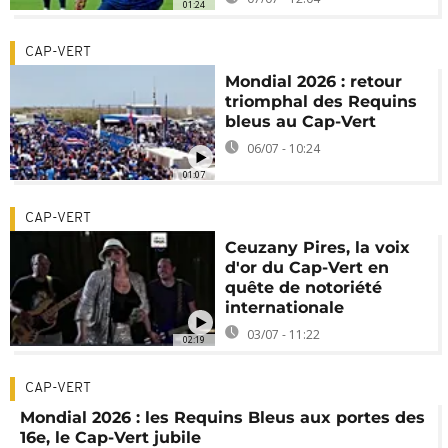
01:24
CAP-VERT
Mondial 2026 : retour
triomphal des Requins
bleus au Cap-Vert
06/07 - 10:24
01:07
CAP-VERT
Ceuzany Pires, la voix
d'or du Cap-Vert en
quête de notoriété
internationale
03/07 - 11:22
02:19
CAP-VERT
Mondial 2026 : les Requins Bleus aux portes des
16e, le Cap-Vert jubile