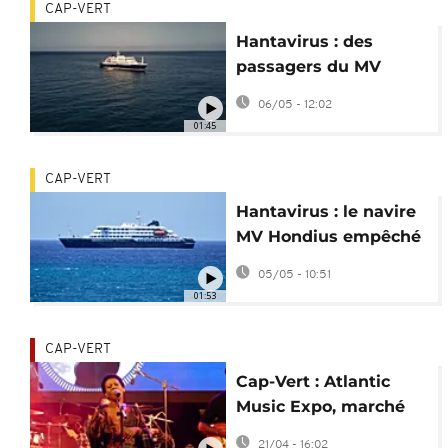
CAP-VERT
Hantavirus : des
passagers du MV
Hondius partagent
06/05 - 12:02
leur inquiétude
01:45
CAP-VERT
Hantavirus : le navire
MV Hondius empêché
d'accoster au Cap-Vert
05/05 - 10:51
01:53
CAP-VERT
Cap-Vert : Atlantic
Music Expo, marché
professionnel et
21/04 - 16:02