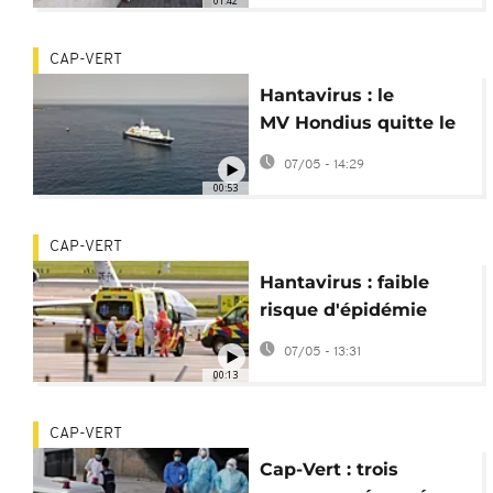
01:42
CAP-VERT
Hantavirus : le
MV Hondius quitte le
Cap-Vert en direction
07/05 - 14:29
des Canaries
00:53
CAP-VERT
Hantavirus : faible
risque d'épidémie
mondiale, rassure
07/05 - 13:31
l'OMS
00:13
CAP-VERT
Cap-Vert : trois