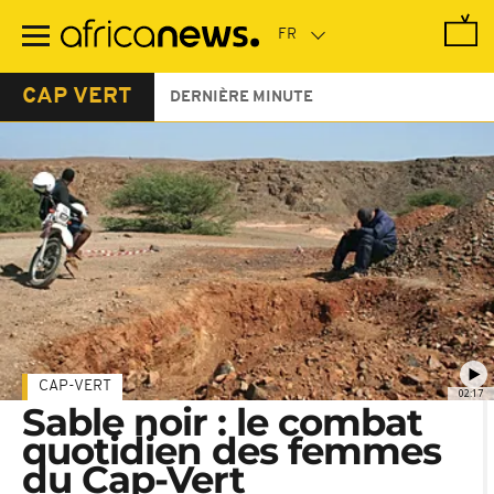
Passer
au
contenu
principal
CAP VERT
DERNIÈRE MINUTE
CAP-VERT
02:17
Sable noir : le combat
quotidien des femmes
du Cap-Vert