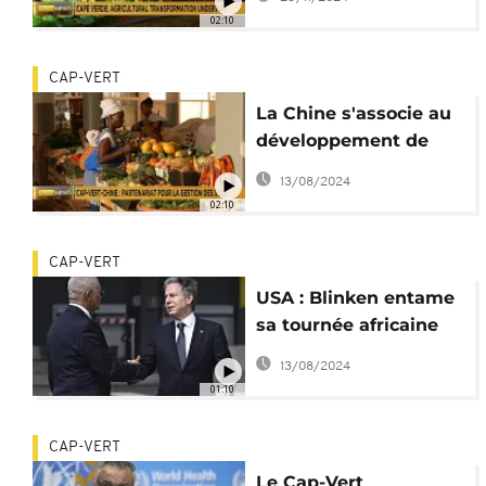
02:10
CAP-VERT
La Chine s'associe au
développement de
l'agriculture au Cap-
13/08/2024
Vert
02:10
CAP-VERT
USA : Blinken entame
sa tournée africaine
par le Cap-Vert
13/08/2024
01:10
CAP-VERT
Le Cap-Vert