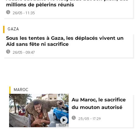
millions de pèlerins réunis
26/05 - 11:35
GAZA
Sous les tentes à Gaza, les déplacés vivent un
Aïd sans fête ni sacrifice
26/05 - 09:47
MAROC
Au Maroc, le sacrifice
du mouton autorisé
pour la fête de l’Aïd al-
25/05 - 17:29
Adha
02:03