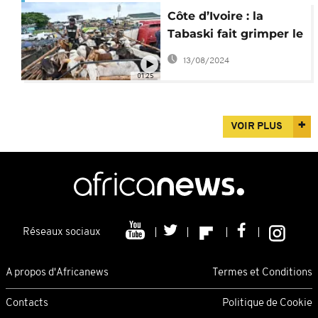
Côte d’Ivoire : la
Tabaski fait grimper le
prix des moutons
13/08/2024
01:25
VOIR PLUS
Réseaux sociaux
A propos d'Africanews
Termes et Conditions
Contacts
Politique de Cookie