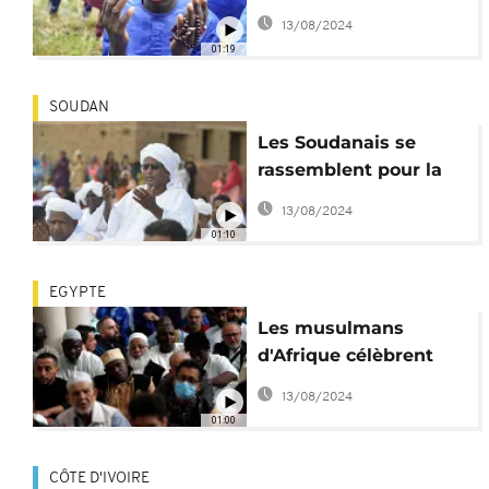
pour l’Aïd
13/08/2024
01:19
SOUDAN
Les Soudanais se
rassemblent pour la
prière de l'Aïd
13/08/2024
01:10
EGYPTE
Les musulmans
d'Afrique célèbrent
l'Aïd
13/08/2024
01:00
CÔTE D'IVOIRE