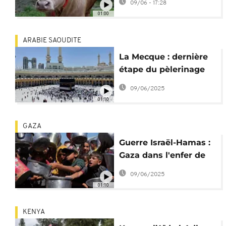
09/06 - 17:28
tous les regards
01:00
ARABIE SAOUDITE
La Mecque : dernière
étape du pèlerinage
pour le Hajj 2025
09/06/2025
01:10
GAZA
Guerre Israël-Hamas :
Gaza dans l'enfer de
l'insécurité
09/06/2025
alimentaire
01:10
KENYA