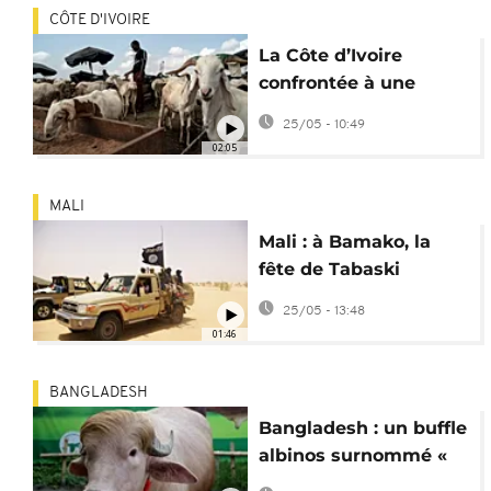
CÔTE D'IVOIRE
La Côte d’Ivoire
confrontée à une
hausse des prix du
25/05 - 10:49
mouton avant la
02:05
Tabaski
MALI
Mali : à Bamako, la
fête de Tabaski
impactée par le blocus
25/05 - 13:48
djihadiste
01:46
BANGLADESH
Bangladesh : un buffle
albinos surnommé «
Donald Trump » attire