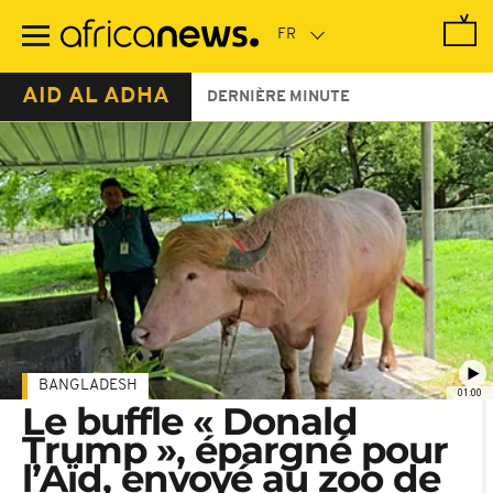
Passer
au
contenu
principal
AID AL ADHA
DERNIÈRE MINUTE
BANGLADESH
01:00
Le buffle « Donald
Trump », épargné pour
l’Aïd, envoyé au zoo de