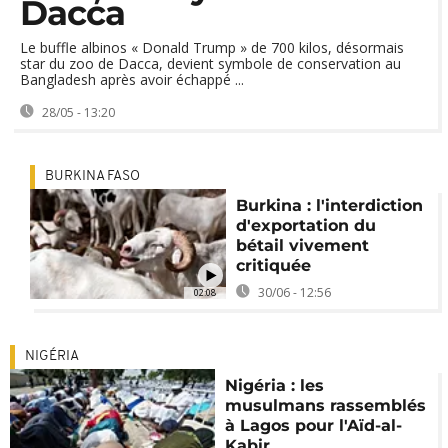
Dacca
Le buffle albinos « Donald Trump » de 700 kilos, désormais
star du zoo de Dacca, devient symbole de conservation au
Bangladesh après avoir échappé ...
28/05 - 13:20
BURKINA FASO
Burkina : l'interdiction
d'exportation du
bétail vivement
critiquée
30/06 - 12:56
02:08
NIGÉRIA
Nigéria : les
musulmans rassemblés
à Lagos pour l'Aïd-al-
Kabir