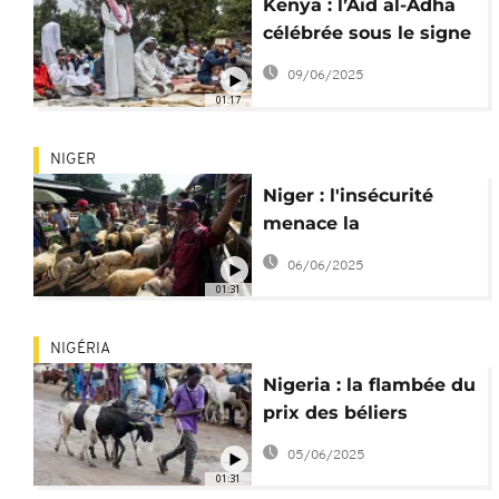
Kenya : l’Aïd al-Adha
célébrée sous le signe
de la solidarité avec
09/06/2025
Gaza
01:17
NIGER
Niger : l'insécurité
menace la
disponibilité du
06/06/2025
mouton dans les
01:31
grandes villes
NIGÉRIA
Nigeria : la flambée du
prix des béliers
menace l’Aïd al-Adha
05/06/2025
01:31