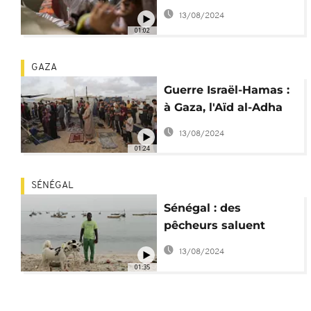
prières pour Gaza
13/08/2024
01:02
GAZA
Guerre Israël-Hamas :
à Gaza, l'Aïd al-Adha
sous le signe de la
13/08/2024
faim
01:24
SÉNÉGAL
Sénégal : des
pêcheurs saluent
l'annonce de baisse
13/08/2024
des prix
01:35