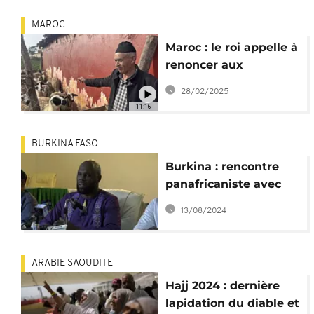
MAROC
Maroc : le roi appelle à
renoncer aux
sacrifices de l'Aïd al-
28/02/2025
Adha
11:16
BURKINA FASO
Burkina : rencontre
panafricaniste avec
Kemi Seba, un rendez-
13/08/2024
vous reporté
ARABIE SAOUDITE
Hajj 2024 : dernière
lapidation du diable et