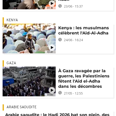
23/06 - 15:37
01:36
KENYA
Kenya : les musulmans
célèbrent l'Aïd-Al-Adha
24/06 - 16:24
01:41
GAZA
À Gaza ravagée par la
guerre, les Palestiniens
fêtent l'Aïd el-Adha
dans les décombres
27/05 - 12:55
01:00
ARABIE SAOUDITE
Arabie saoudite : le Hadj 2026 bat son plein, des