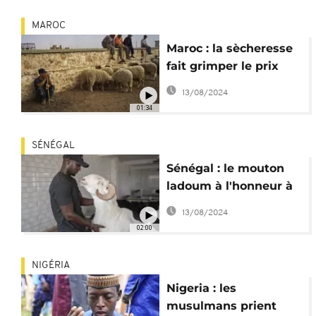
MAROC
Maroc : la sècheresse
fait grimper le prix
des moutons à l'Aïd
13/08/2024
Al-Adha
01:34
SÉNÉGAL
Sénégal : le mouton
ladoum à l'honneur à
l'approche de l'Aïd Al-
13/08/2024
Adha
02:00
NIGÉRIA
Nigeria : les
musulmans prient