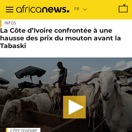
Passer
au
contenu
principal
INFOS
La Côte d’Ivoire confrontée à une
hausse des prix du mouton avant la
Tabaski
CÔTE D'IVOIRE