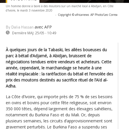
Un homme donne à boire à des moutons sur un marché local à Abidjan, en Côte
d'Ivoire, le mardi 3 novembre 2020
-
Copyright © africanews
AP Photo/Leo Correa
avec AFP
By Dalia Hassan
Dernière MAJ:
25/05 - 10:49
À quelques jours de la Tabaski, les allées boueuses du
parc à bétail d’Adjamé, à Abidjan, bruissent de
négociations tendues entre vendeurs et acheteurs. Cette
année, cependant, le marchandage se heurte à une
réalité implacable : la raréfaction du bétail et l’envolée des
prix des moutons destinés au sacrifice rituel de l’Aïd al-
Adha.
La Côte d’Ivoire, qui importe près de 75 % de ses besoins
en ovins et bovins pour cette fête religieuse, soit environ
350 000 têtes, dépend largement des élevages sahéliens,
notamment du Burkina Faso et du Mali. Or, depuis
plusieurs semaines, les circuits d’approvisionnement sont
gravement perturbés. Le Burkina Faso a suspendu ses