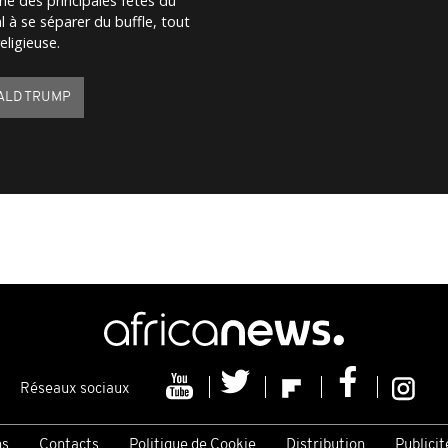
une des principales fêtes du
 à se séparer du buffle, tout
eligieuse.
ALD TRUMP
Réseaux sociaux
ns
Contacts
Politique de Cookie
Distribution
Publicit