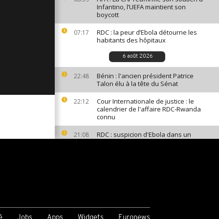
Infantino, l’UEFA maintient son
boycott
RDC : la peur d’Ebola détourne les
07:17
habitants des hôpitaux
6 août 2026
Bénin : l'ancien président Patrice
22:48
Talon élu à la tête du Sénat
Cour Internationale de justice : le
22:12
calendrier de l'affaire RDC-Rwanda
connu
RDC : suspicion d'Ebola dans un
21:08
bateau, les passagers testés et
confinés
PUBLICITÉ
é
Jobs
Apps
Widgets
Euronews