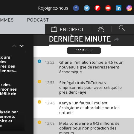
Rejoignez-nous
AMMES
PODCAST
EN DIRECT
DERNIÈRE MINUTE
7 août 2026
ecours
des
Ghana : l’inflation tombe à 4,6 %, un
13:52
près des
nouveau signe de redressement
iennes...
économique
Sénégal : trois TikTokeurs
12:53
: des
emprisonnés pour avoir critiqué le
ersonnes
président Faye
défilé de
Kenya : un fauteuil roulant
12:48
écologique et abordable pour les
enfants
lysée par
lements
ite et
Meta condamné à 942 millions de
12:08
en
dollars pour non protection des
mineurs