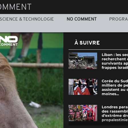
OMMENT
SCIENCE & TECHNOLOGIE
NO COMMENT
PROGR
À SUIVRE
Liban : les s
recherchent 
survivants a
frappes israél
Corée du Sud 
milliers de p
assistent au 
moines...
Londres para
des rassemb
d’extrême dro
propalestini