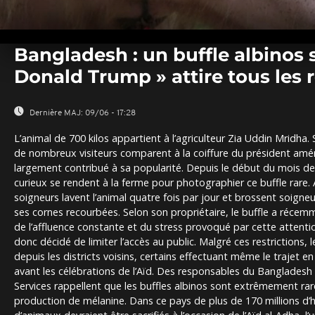
0
seconds
Bangladesh : un buffle albino
of
0
Donald Trump » attire tous les 
seconds
Volume
0%
Dernière MAJ:
09/06 - 17:28
L’animal de 700 kilos appartient à l’agriculteur Zia Uddin Mridha
de nombreux visiteurs comparent à la coiffure du président amé
largement contribué à sa popularité. Depuis le début du mois de m
curieux se rendent à la ferme pour photographier ce buffle rare. Av
soigneurs lavent l’animal quatre fois par jour et brossent soign
ses cornes recourbées. Selon son propriétaire, le buffle a réce
de l’affluence constante et du stress provoqué par cette attentio
donc décidé de limiter l’accès au public. Malgré ces restrictions, l
depuis les districts voisins, certains effectuant même le trajet en
avant les célébrations de l’Aïd. Des responsables du Banglades
Services rappellent que les buffles albinos sont extrêmement rare
production de mélanine. Dans ce pays de plus de 170 millions d’h