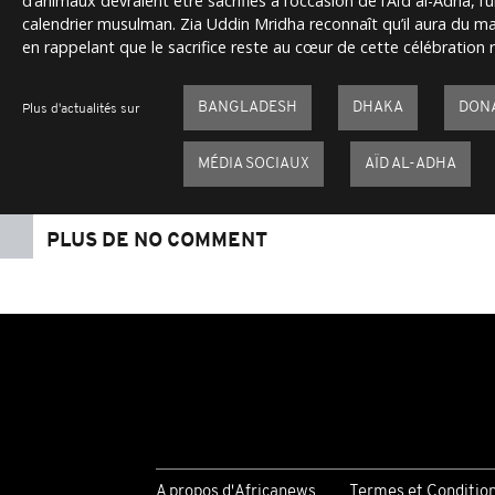
d’animaux devraient être sacrifiés à l’occasion de l’Aïd al-Adha, l’
calendrier musulman. Zia Uddin Mridha reconnaît qu’il aura du mal
en rappelant que le sacrifice reste au cœur de cette célébration r
BANGLADESH
DHAKA
DON
Plus d'actualités sur
MÉDIA SOCIAUX
AÏD AL-ADHA
PLUS DE NO COMMENT
A propos d'Africanews
Termes et Conditio