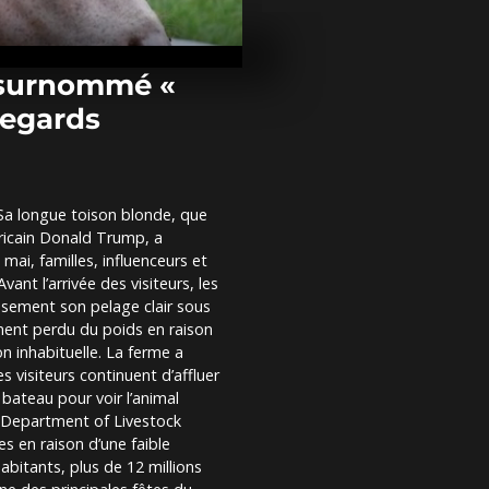
Gaza : les ha
enterrent de
des frappes i
de...
s surnommé «
regards
En images : 
échange de 4
prisonniers e
Ukraine et R
. Sa longue toison blonde, que
La Corée du 
ricain Donald Trump, a
le premier p
robotique a
ai, familles, influenceurs et
ant l’arrivée des visiteurs, les
eusement son pelage clair sous
mment perdu du poids en raison
n inhabituelle. La ferme a
es visiteurs continuent d’affluer
 bateau pour voir l’animal
h Department of Livestock
s en raison d’une faible
abitants, plus de 12 millions