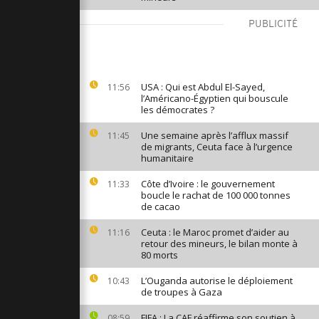
bitants
s victimes
PUBLICITÉ
sraéliennes
nouvel
USA : Qui est Abdul El-Sayed,
11:56
10
l’Américano-Égyptien qui bouscule
ntre
les démocrates ?
ussie
Une semaine après l’afflux massif
11:45
Sud ouvre «
de migrants, Ceuta face à l’urgence
arc à thème
humanitaire
u monde »
Côte d’Ivoire : le gouvernement
11:33
boucle le rachat de 100 000 tonnes
de cacao
Ceuta : le Maroc promet d’aider au
11:16
retour des mineurs, le bilan monte à
80 morts
L’Ouganda autorise le déploiement
10:43
de troupes à Gaza
FIFA : La CAF réaffirme son soutien à
08:59