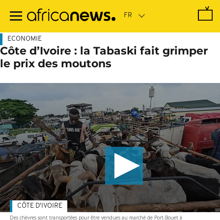
Passer
au
contenu
principal
ECONOMIE
Côte d’Ivoire : la Tabaski fait grimper
le prix des moutons
CÔTE D'IVOIRE
Des chèvres sont transportées pour être vendues au marché de Port-Bouet à