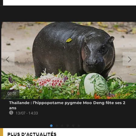
01:31
Thaïlande : l’hippopotame pygmée Moo Deng fête ses 2
ans
13/07 - 14:33
PLUS D'ACTUALITÉS