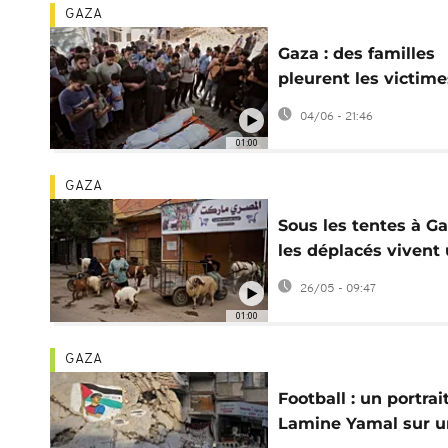
GAZA
Gaza : des familles
pleurent les victime
des frappes israélie
04/06 - 21:46
01:00
GAZA
Sous les tentes à Ga
les déplacés vivent
Aïd sans fête ni sacr
26/05 - 09:47
01:00
GAZA
Football : un portrai
Lamine Yamal sur u