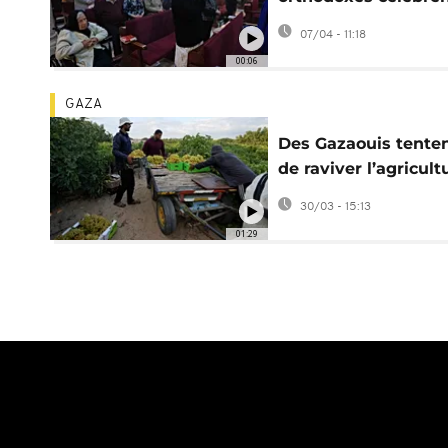
Dimanche des Ram
07/04 - 11:18
00:06
GAZA
Des Gazaouis tente
de raviver l’agricult
malgré les destruct
30/03 - 15:13
01:29