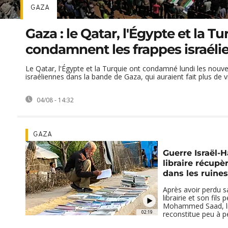
GAZA
Gaza : le Qatar, l'Égypte et la Tu
condamnent les frappes israéli
Le Qatar, l'Égypte et la Turquie ont condamné lundi les nouve
israéliennes dans la bande de Gaza, qui auraient fait plus de vin
04/08 - 14:32
GAZA
Guerre Israël-
libraire récupè
dans les ruine
Après avoir perdu s
librairie et son fils
Mohammed Saad, lib
02:19
reconstitue peu à peu