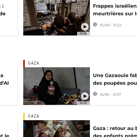
 :
Frappes israélie
 de
meurtrières sur 
d'Al-Shati et l'hôp
15/04 - 13:22
Shifa
01:00
GAZA
la
Une Gazaouie fa
d'Al
des poupées pou
survivre et redo
10/04 - 12:57
espoir aux enfan
02:20
GAZA
Gaza : retour au 
t le
des enfants pré