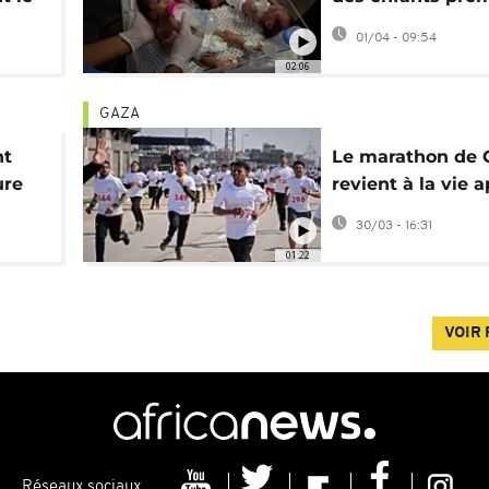
eaux
évacués en Égyp
01/04 - 09:54
02:06
GAZA
nt
Le marathon de 
ure
revient à la vie 
ions
des années de g
30/03 - 16:31
01:22
VOIR 
Réseaux sociaux