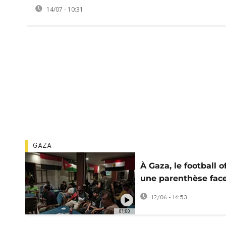
14/07 - 10:31
GAZA
À Gaza, le football o
une parenthèse fac
la guerre
12/06 - 14:53
01:00