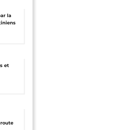
ar la
tiniens
dha
res
s et
 une
e sur
 route