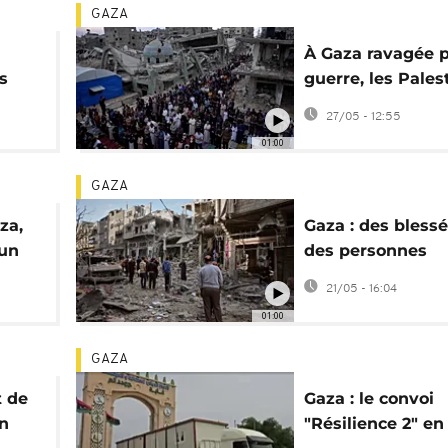
GAZA
À Gaza ravagée p
s
guerre, les Pales
nnes
fêtent l'Aïd el-A
27/05 - 12:55
dans les décomb
01:00
GAZA
za,
Gaza : des blessé
 un
des personnes
ifice
ensevelies après
21/05 - 16:04
frappe israélienn
01:00
un immeuble
GAZA
t de
Gaza : le convoi
n
"Résilience 2" en