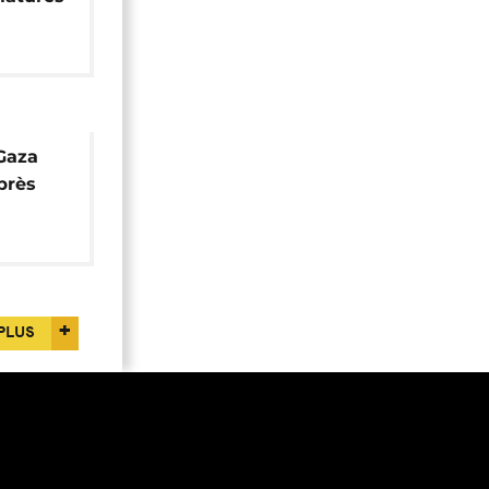
te
Gaza
après
uerre
PLUS