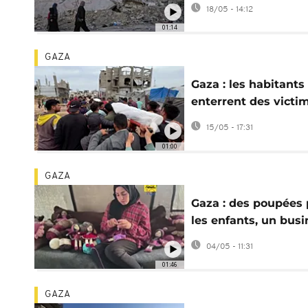
tas de gravats à Ga
18/05 - 14:12
01:14
GAZA
Gaza : les habitants
enterrent des victi
des frappes israélie
15/05 - 17:31
de mercredi
01:00
GAZA
Gaza : des poupées
les enfants, un busi
au milieu des ruine
04/05 - 11:31
01:46
GAZA