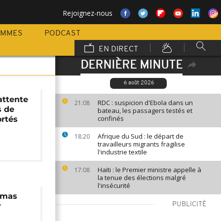
Rejoignez-nous
AMMES
PODCAST
EN DIRECT
DERNIÈRE MINUTE
6 août 2026
attente
RDC : suspicion d'Ebola dans un
21:08
s de
bateau, les passagers testés et
confinés
ortés
Afrique du Sud : le départ de
18:20
travailleurs migrants fragilise
l'industrie textile
Haïti : le Premier ministre appelle à
17:08
la tenue des élections malgré
l'insécurité
amas
PUBLICITÉ
r