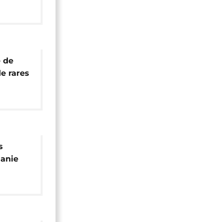
ntière
 de
e rares
 en
vagues
s
danie
a
de la