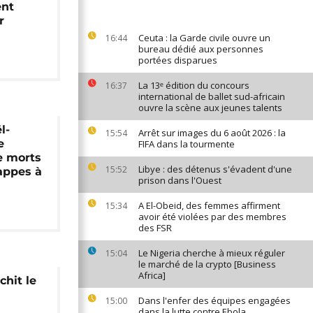
nt
r
Ceuta : la Garde civile ouvre un
16:44
bureau dédié aux personnes
portées disparues
La 13ᵉ édition du concours
16:37
international de ballet sud-africain
ouvre la scène aux jeunes talents
l-
Arrêt sur images du 6 août 2026 : la
15:54
e
FIFA dans la tourmente
e morts
Libye : des détenus s'évadent d'une
15:52
appes à
prison dans l'Ouest
A El-Obeid, des femmes affirment
15:34
avoir été violées par des membres
des FSR
Le Nigeria cherche à mieux réguler
15:04
le marché de la crypto [Business
Africa]
chit le
Dans l'enfer des équipes engagées
15:00
dans la lutte contre Ebola