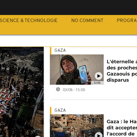
SCIENCE & TECHNOLOGIE
NO COMMENT
PROGR
GAZA
L'éternelle 
des proche
Gazaouis p
disparus
02:06
03/08 - 15:00
GAZA
Gaza : le H
dit accepte
l'accord de