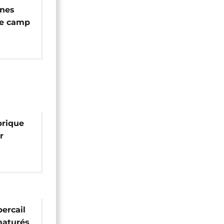
nnes
le camp
ital Al-
brique
r
nner
ts
bercail
maturés