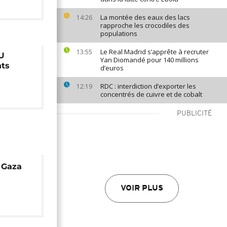
La montée des eaux des lacs
14:26
rapproche les crocodiles des
populations
Le Real Madrid s’apprête à recruter
13:55
U
Yan Diomandé pour 140 millions
nts
d’euros
RDC : interdiction d’exporter les
12:19
concentrés de cuivre et de cobalt
PUBLICITÉ
 Gaza
VOIR PLUS
ès un
cturne