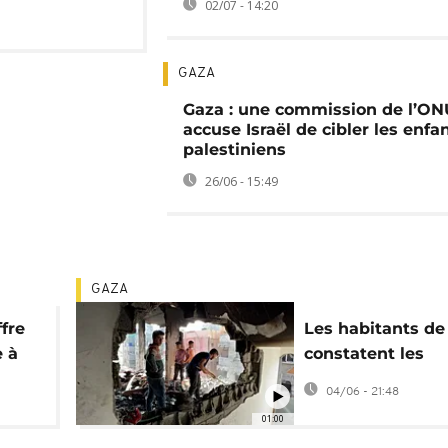
02/07 - 14:20
GAZA
Gaza : une commission de l’ON
accuse Israël de cibler les enfa
palestiniens
26/06 - 15:49
GAZA
ffre
Les habitants de
e à
constatent les
destructions apr
04/06 - 21:48
raid israélien no
01:00