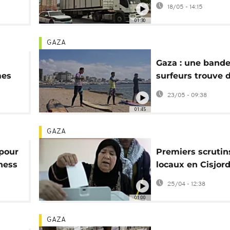
za
pour le poste-fro
18/05 - 14:15
de Rafah
01:30
GAZA
Gaza : une bande
mes
surfeurs trouve d
nnes
moments de joie
23/05 - 09:38
surfant sur les 
01:45
GAZA
 pour
Premiers scrutin
ness
locaux en Cisjor
s
occupée et à Gaz
25/04 - 12:38
depuis le début 
01:00
guerre
GAZA