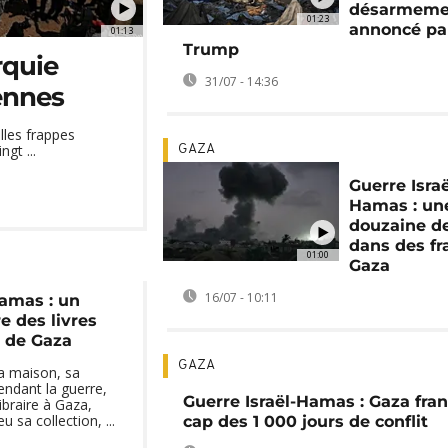
désarmeme
01:23
annoncé pa
01:13
Trump
rquie
31/07 - 14:36
ennes
lles frappes
gt ...
GAZA
Guerre Israë
Hamas : un
douzaine d
dans des fr
01:00
Gaza
16/07 - 10:11
Hamas : un
re des livres
s de Gaza
GAZA
a maison, sa
 pendant la guerre,
Guerre Israël-Hamas : Gaza fran
raire à Gaza,
 sa collection, ...
cap des 1 000 jours de conflit