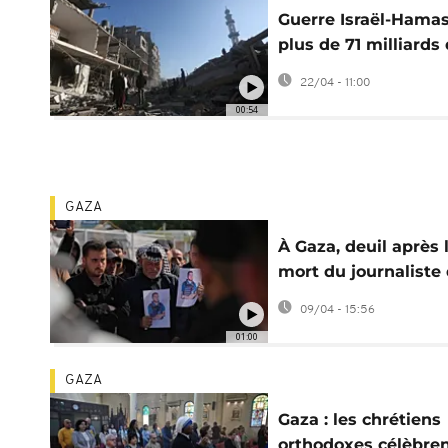
Guerre Israël-Hamas
plus de 71 milliards
dollars pour
22/04 - 11:00
reconstruire Gaza
00:54
GAZA
À Gaza, deuil après 
mort du journaliste 
Jazeera tué par un
09/04 - 15:56
drone israélien
01:00
GAZA
Gaza : les chrétiens
orthodoxes célèbren