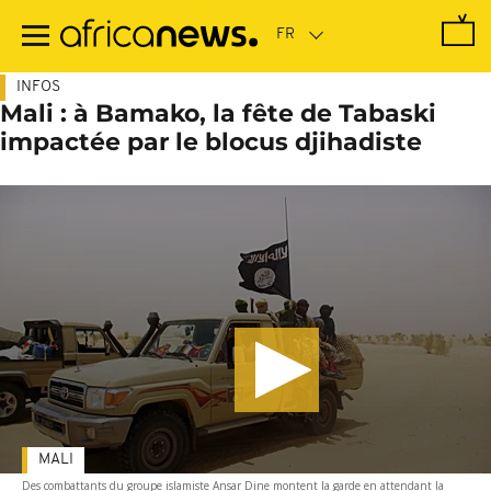
Passer
au
contenu
principal
INFOS
Mali : à Bamako, la fête de Tabaski
impactée par le blocus djihadiste
MALI
Des combattants du groupe islamiste Ansar Dine montent la garde en attendant la