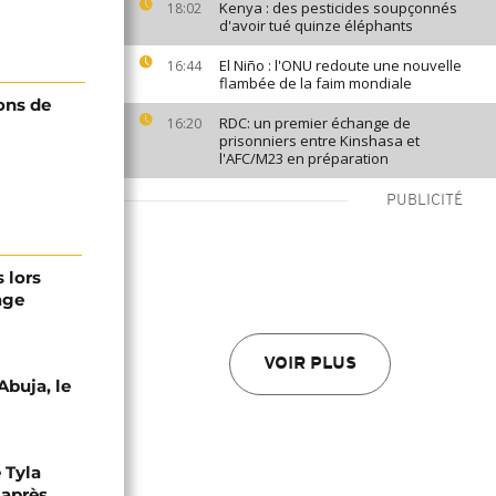
Kenya : des pesticides soupçonnés
18:02
d'avoir tué quinze éléphants
El Niño : l'ONU redoute une nouvelle
16:44
flambée de la faim mondiale
ions de
RDC: un premier échange de
16:20
prisonniers entre Kinshasa et
l'AFC/M23 en préparation
PUBLICITÉ
 lors
age
VOIR PLUS
Abuja, le
 Tyla
 après