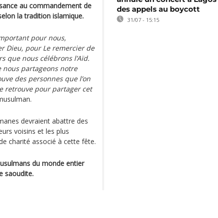
béissance au commandement de
des appels au boycott
selon la tradition islamique.
31/07 - 15:15
 important pour nous,
er Dieu, pour Le remercier de
rs que nous célébrons l’Aïd.
ue nous partageons notre
trouve des personnes que l’on
 se retrouve pour partager cet
 musulman.
manes devraient abattre des
eurs voisins et les plus
e charité associé à cette fête.
 musulmans du monde entier
e saoudite.