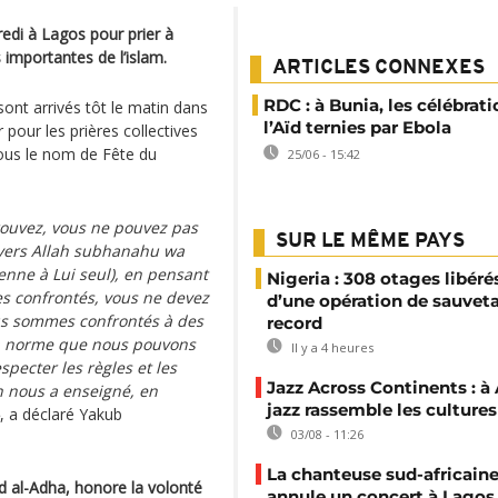
edi à Lagos pour prier à
s importantes de l’islam.
ARTICLES CONNEXES
RDC : à Bunia, les célébrat
sont arrivés tôt le matin dans
l’Aïd ternies par Ebola
r pour les prières collectives
ous le nom de Fête du
25/06 - 15:42
trouvez, vous ne pouvez pas
SUR LE MÊME PAYS
envers Allah subhanahu wa
ienne à Lui seul), en pensant
Nigeria : 308 otages libérés
es confrontés, vous ne devez
d’une opération de sauvet
us sommes confrontés à des
record
 la norme que nous pouvons
Il y a 4 heures
specter les règles et les
Jazz Across Continents : à 
n nous a enseigné, en
jazz rassemble les cultures
, a déclaré Yakub
03/08 - 11:26
La chanteuse sud-africaine
d al-Adha, honore la volonté
annule un concert à Lagos