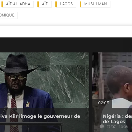
AÏD AL-ADHA
AÏD
LAGOS
MUSULMAN
OMIQUE
02:05
lva Kiir limoge le gouverneur de
Nigéria : de
de Lagos
27/07 - 10:08