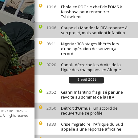
Ebola en RDC : le chef de l'OMS à
10:16
Kinshasa pour rencontrer
Tshisekedi
Coupe du Monde : la FIFA renonce à
10:06
son projet, mais soutient Infantino
Nigeria : 308 otages libérés lors
08:11
d’une opération de sauvetage
record
Canal+ décroche les droits de la
07:20
Ligue des champions en Afrique
5 août 2026
Gianni Infantino fragilisé par une
20:52
révolte au sommet de la FIFA
Détroit d'Ormuz : un accord de
20:50
, le 27 mai 2026.
-
réouverture se profile
. All rights reserved
Crise migratoire : l’Afrique du Sud
18:33
appelle à une réponse africaine