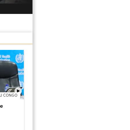
DU CONGO
01:02
de