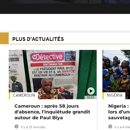
PLUS D'ACTUALITÉS
CAMEROUN
NIGÉRIA
02:03
Cameroun : après 58 jours
Nigeria :
d'absence, l'inquiétude grandit
lors d’u
autour de Paul Biya
sauvetag
Il y a 15 minutes
Il y a 4 h