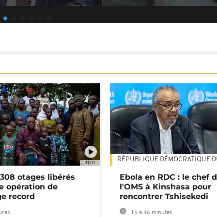
RÉPUBLIQUE DÉMOCRATIQUE 
01:01
 308 otages libérés
Ebola en RDC : le chef 
ne opération de
l'OMS à Kinshasa pour
e record
rencontrer Tshisekedi
eures
Il y a 46 minutes