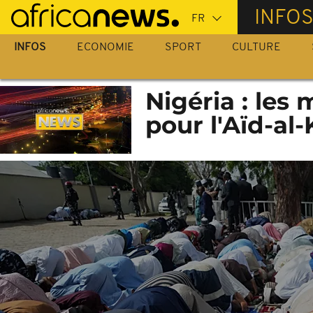
Passer
INFO
au
contenu
INFOS
ECONOMIE
SPORT
CULTURE
principal
Nigéria : le
pour l'Aïd-al-