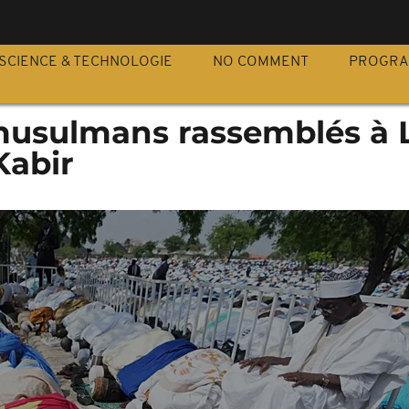
S
SCIENCE & TECHNOLOGIE
NO COMMENT
PROGR
s musulmans rassemblés à
Kabir