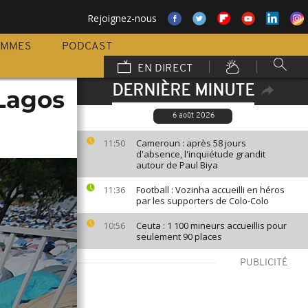
Rejoignez-nous
AMMES
PODCAST
EN DIRECT
DERNIÈRE MINUTE
 Lagos
6 août 2026
Cameroun : après 58 jours
11:50
d'absence, l'inquiétude grandit
autour de Paul Biya
Football : Vozinha accueilli en héros
11:36
par les supporters de Colo-Colo
Ceuta : 1 100 mineurs accueillis pour
10:56
seulement 90 places
PUBLICITÉ