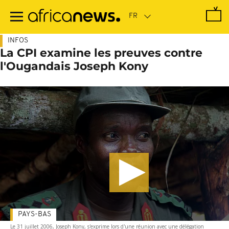
Passer
au
contenu
principal
INFOS
La CPI examine les preuves contre
l'Ougandais Joseph Kony
PAYS-BAS
Le 31 juillet 2006, Joseph Kony, s'exprime lors d'une réunion avec une délégation