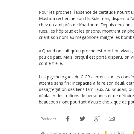
Pour les proches, l’absence de certitude nourrit 
Mustafa recherche son fils Suleiman, disparu à l’
chez un ami près de Khartoum. Depuis deux ans, e
rues, les hôpitaux et les prisons, montrant sa p
criant son nom au mégaphone malgré les bomb
« Quand on sait qu’un proche est mort ou vivant
peu de paix. Mais lorsqu’il est porté disparu, on 
confie-t-elle.
Les psychologues du CICR alertent sur les cons
attente sans fin : incapacité à faire son deuil, dé
désagrégation des liens familiaux. Au Soudan, où
déplacer des millions de personnes et de détruire l
beaucoup n’ont pourtant d’autre choix que de pou
Partager
GUERRE
Plus d'informations à propos de