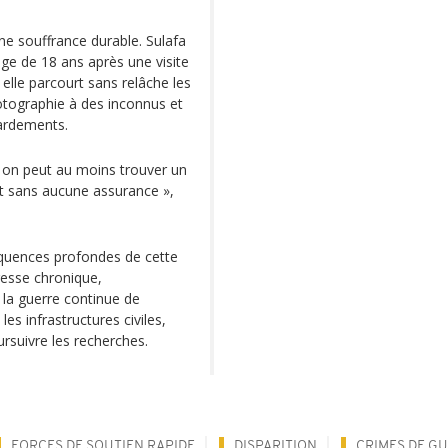
une souffrance durable. Sulafa
âge de 18 ans après une visite
lle parcourt sans relâche les
hotographie à des inconnus et
ardements.
, on peut au moins trouver un
vit sans aucune assurance »,
équences profondes de cette
tresse chronique,
 la guerre continue de
es infrastructures civiles,
rsuivre les recherches.
FORCES DE SOUTIEN RAPIDE
DISPARITION
CRIMES DE G