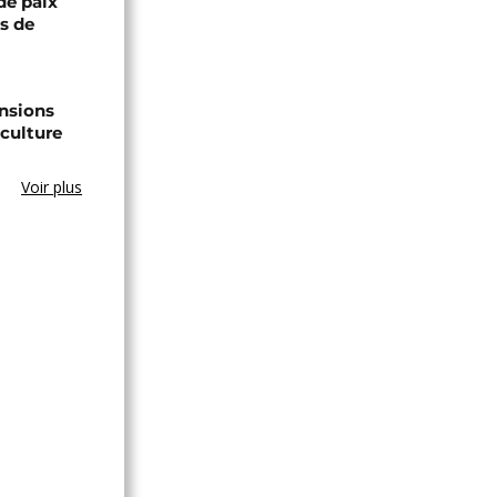
de paix
ts de
ensions
culture
Voir plus