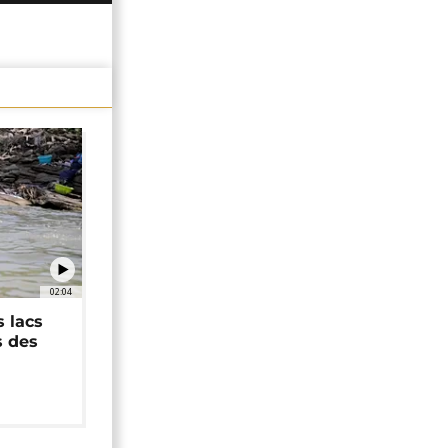
02:04
 lacs
s des