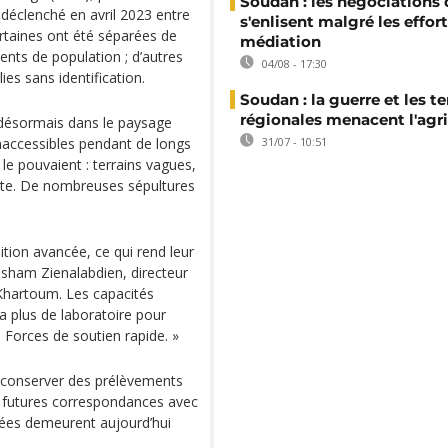
Soudan : les négociations 
 déclenché en avril 2023 entre
s'enlisent malgré les effor
ertaines ont été séparées de
médiation
nts de population ; d’autres
04/08 - 17:30
es sans identification.
Soudan : la guerre et les t
régionales menacent l'agri
 désormais dans le paysage
naccessibles pendant de longs
31/07 - 10:51
 le pouvaient : terrains vagues,
oute. De nombreuses sépultures
tion avancée, ce qui rend leur
 Hisham Zienalabdien, directeur
Khartoum. Les capacités
y a plus de laboratoire pour
es Forces de soutien rapide. »
s conserver des prélèvements
de futures correspondances avec
mées demeurent aujourd’hui