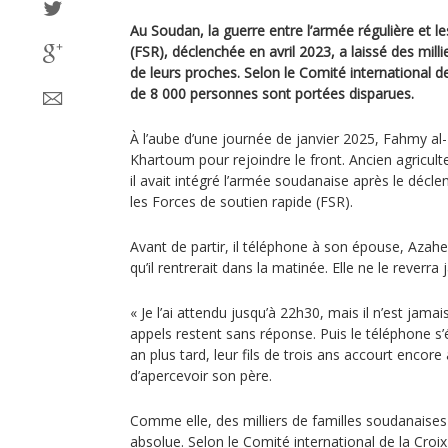
Au Soudan, la guerre entre l’armée régulière et l
(FSR), déclenchée en avril 2023, a laissé des mill
de leurs proches. Selon le Comité international d
de 8 000 personnes sont portées disparues.
À l’aube d’une journée de janvier 2025, Fahmy al
Khartoum pour rejoindre le front. Ancien agricul
il avait intégré l’armée soudanaise après le décl
les Forces de soutien rapide (FSR).
Avant de partir, il téléphone à son épouse, Azahe
qu’il rentrerait dans la matinée. Elle ne le reverra 
« Je l’ai attendu jusqu’à 22h30, mais il n’est jamai
appels restent sans réponse. Puis le téléphone s’é
an plus tard, leur fils de trois ans accourt encor
d’apercevoir son père.
Comme elle, des milliers de familles soudanaises 
absolue. Selon le Comité international de la Croi