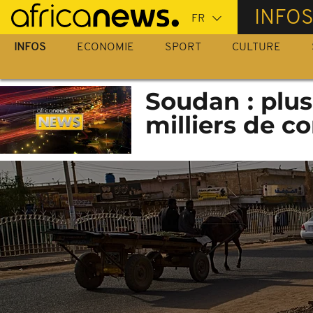
Passer
INFO
au
contenu
INFOS
ECONOMIE
SPORT
CULTURE
principal
Soudan : plus
milliers de 