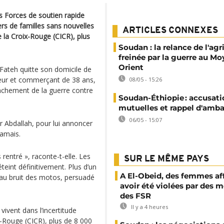
es Forces de soutien rapide
iers de familles sans nouvelles
ARTICLES CONNEXES
e la Croix-Rouge (CICR), plus
Soudan : la relance de l'agr
freinée par la guerre au Mo
Orient
-Fateh quitte son domicile de
teur et commerçant de 38 ans,
08/05 - 15:26
enchement de la guerre contre
Soudan-Éthiopie : accusati
mutuelles et rappel d'amb
06/05 - 15:07
r Abdallah, pour lui annoncer
jamais.
s rentré », raconte-t-elle. Les
SUR LE MÊME PAYS
teint définitivement. Plus d’un
A El-Obeid, des femmes af
e au bruit des motos, persuadé
avoir été violées par des
des FSR
Il y a 4 heures
vivent dans l’incertitude
x-Rouge (CICR), plus de 8 000