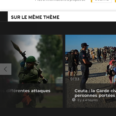
SUR LE MÊME THÈME
01:03
ns différentes attaques
Ceuta : la Garde c
personnes portées
Il y a 4 heures