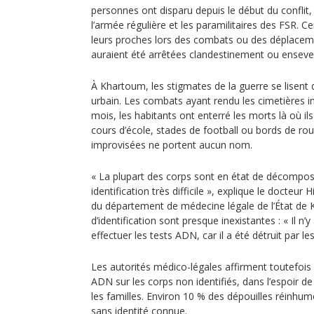
personnes ont disparu depuis le début du conflit,
l’armée régulière et les paramilitaires des FSR. C
leurs proches lors des combats ou des déplaceme
auraient été arrêtées clandestinement ou enseveli
À Khartoum, les stigmates de la guerre se lisent
urbain. Les combats ayant rendu les cimetières i
mois, les habitants ont enterré les morts là où ils
cours d’école, stades de football ou bords de r
improvisées ne portent aucun nom.
« La plupart des corps sont en état de décomposi
identification très difficile », explique le docteur
du département de médecine légale de l’État de 
d’identification sont presque inexistantes : « Il n’
effectuer les tests ADN, car il a été détruit par l
Les autorités médico-légales affirment toutefoi
ADN sur les corps non identifiés, dans l’espoir 
les familles. Environ 10 % des dépouilles réinhu
sans identité connue.