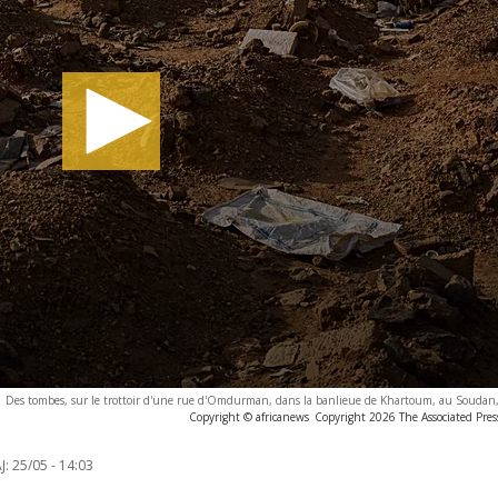
Des tombes, sur le trottoir d'une rue d'Omdurman, dans la banlieue de Khartoum, au Soudan, 
Copyright © africanews
Copyright 2026 The Associated Press
J:
25/05 - 14:03