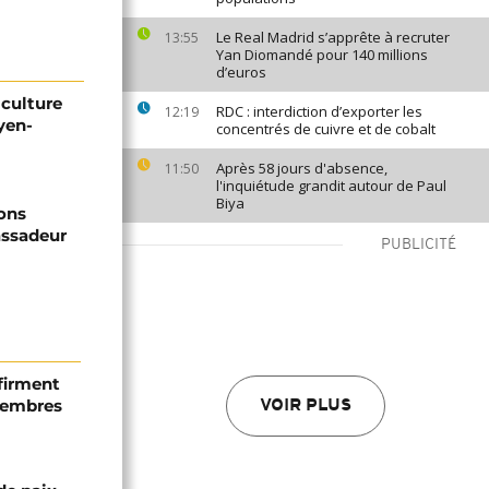
Le Real Madrid s’apprête à recruter
13:55
Yan Diomandé pour 140 millions
d’euros
iculture
RDC : interdiction d’exporter les
12:19
yen-
concentrés de cuivre et de cobalt
Après 58 jours d'absence,
11:50
l'inquiétude grandit autour de Paul
Biya
ons
assadeur
PUBLICITÉ
firment
 membres
VOIR PLUS