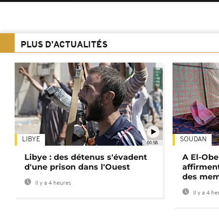
PLUS D'ACTUALITÉS
LIBYE
SOUDAN
00:58
Libye : des détenus s'évadent
A El-Obe
d'une prison dans l'Ouest
affirment
des mem
Il y a 4 heures
Il y a 4 h