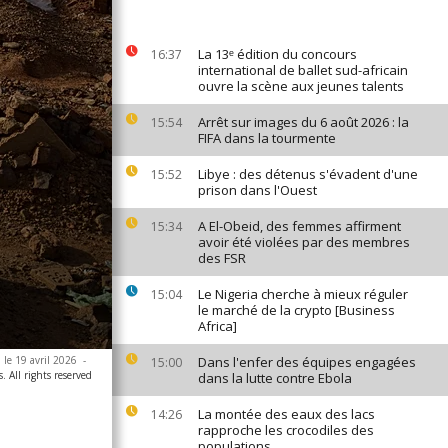
La 13ᵉ édition du concours
16:37
international de ballet sud-africain
ouvre la scène aux jeunes talents
Arrêt sur images du 6 août 2026 : la
15:54
FIFA dans la tourmente
Libye : des détenus s'évadent d'une
15:52
prison dans l'Ouest
A El-Obeid, des femmes affirment
15:34
avoir été violées par des membres
des FSR
Le Nigeria cherche à mieux réguler
15:04
le marché de la crypto [Business
Africa]
le 19 avril 2026
-
Dans l'enfer des équipes engagées
15:00
. All rights reserved
dans la lutte contre Ebola
La montée des eaux des lacs
14:26
rapproche les crocodiles des
populations