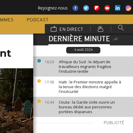
Rejoignez-nous
AMMES
PODCAST
EN DIRECT
DERNIÈRE MINUTE
nt
6 août 2026
Afrique du Sud : le départ de
18:20
travailleurs migrants fragilise
l'industrie textile
Haïti : le Premier ministre appelle à
17:08
la tenue des élections malgré
l'insécurité
Ceuta : la Garde civile ouvre un
16:44
bureau dédié aux personnes
portées disparues
PUBLICITÉ