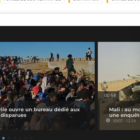
00:58
ivile ouvre un bureau dédié aux
Mali : au m
 disparues
une enquêt
30/07 - 12:34