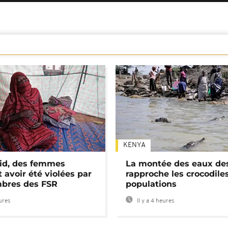
KENYA
id, des femmes
La montée des eaux des
 avoir été violées par
rapproche les crocodile
bres des FSR
populations
eures
Il y a 4 heures