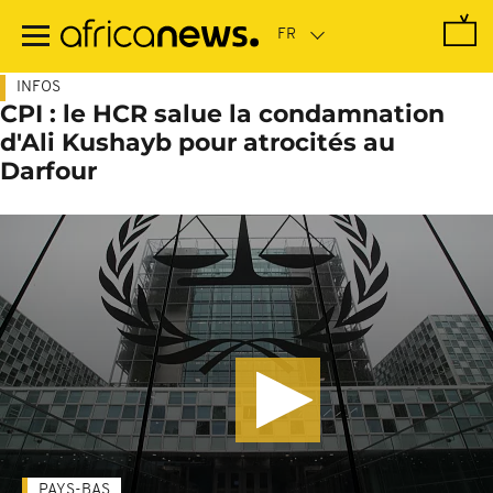
Passer
au
contenu
principal
INFOS
CPI : le HCR salue la condamnation
d'Ali Kushayb pour atrocités au
Darfour
PAYS-BAS