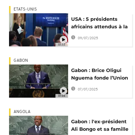
ETATS-UNIS
USA : 5 présidents
africains attendus à la
Maison Blanche
09/07/2025
01:17
GABON
Gabon : Brice Oligui
Nguema fonde l’Union
Démocratique des
07/07/2025
Bâtisseurs
01:04
ANGOLA
Gabon : l'ex-président
Ali Bongo et sa famille