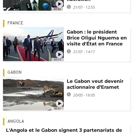
21/07 - 12:55
01:53
FRANCE
Gabon : le président
Brice Oligui Nguema en
visite d'État en France
21/07 - 14:17
01:17
GABON
Le Gabon veut devenir
actionnaire d’Eramet
20/05 - 16:05
00:51
ANGOLA
L'Angola et le Gabon signent 3 partenariats de