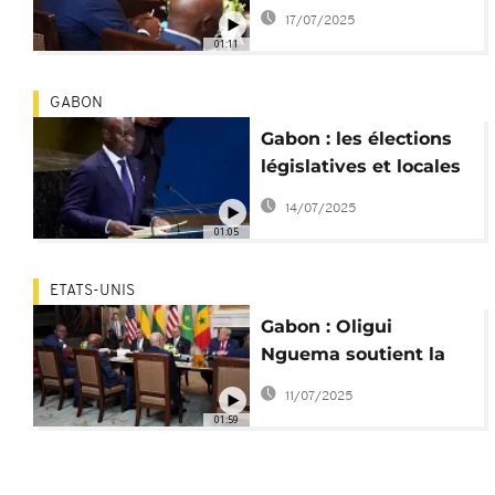
sa suspension
17/07/2025
partielle après 22 mois
01:11
GABON
Gabon : les élections
législatives et locales
prévues le 27
14/07/2025
septembre 2025
01:05
ETATS-UNIS
Gabon : Oligui
Nguema soutient la
candidature de Trump
11/07/2025
au Nobel de la Paix
01:59