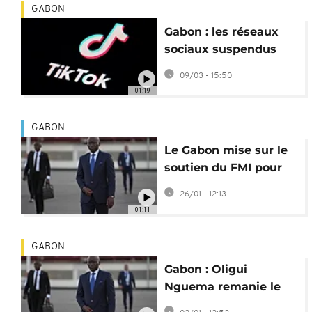
GABON
Gabon : les réseaux
sociaux suspendus
jusqu’à nouvel ordre
09/03 - 15:50
01:19
GABON
Le Gabon mise sur le
soutien du FMI pour
sa croissance
26/01 - 12:13
économique
01:11
GABON
Gabon : Oligui
Nguema remanie le
gouvernement, avec