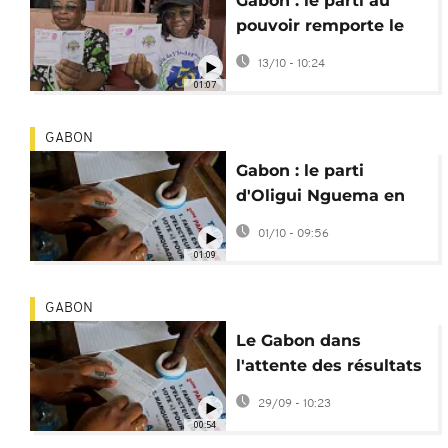
Gabon : le parti au
pouvoir remporte le
tiers des sièges
13/10 - 10:24
législatifs
01:07
GABON
Gabon : le parti
d'Oligui Nguema en
tête des législatives
01/10 - 09:56
01:09
GABON
Le Gabon dans
l'attente des résultats
des élections locales
29/09 - 10:23
et législatives
00:54