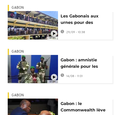
GABON
Les Gabonais aux
urnes pour des
élections locales et
29/09 - 10:38
législatives
01:05
GABON
Gabon : amnistie
générale pour les
putschistes, dont ceux
14/08 - 11:01
de 2019
01:09
GABON
Gabon : le
Commonwealth lève