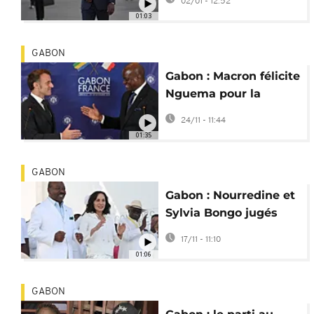
02/01 - 12:52
un nouveau vice-
01:03
président
GABON
Gabon : Macron félicite
Nguema pour la
transition après le
24/11 - 11:44
putsch
01:35
GABON
Gabon : Nourredine et
Sylvia Bongo jugés
pour détournements
17/11 - 11:10
de fonds
01:06
GABON