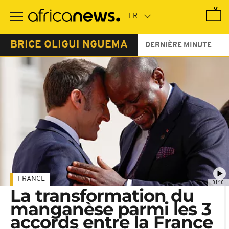
Passer
au
contenu
principal
BRICE OLIGUI NGUEMA
DERNIÈRE MINUTE
FRANCE
01:10
La transformation du
manganèse parmi les 3
accords entre la France