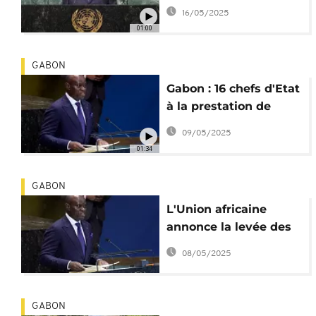
s'exilent en Angola
16/05/2025
01:00
GABON
Gabon : 16 chefs d'Etat
à la prestation de
serment d'Oligui
09/05/2025
Nguema
01:34
GABON
L'Union africaine
annonce la levée des
sanctions contre le
08/05/2025
Gabon
GABON