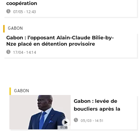
coopération
07/05 - 12:43
GABON
Gabon : l’opposant Alain-Claude Bilie-by-
Nze placé en détention provisoire
17/04 - 14:14
GABON
Gabon : levée de
boucliers après la
suspension des
05/03 - 14:51
réseaux sociaux
01:58