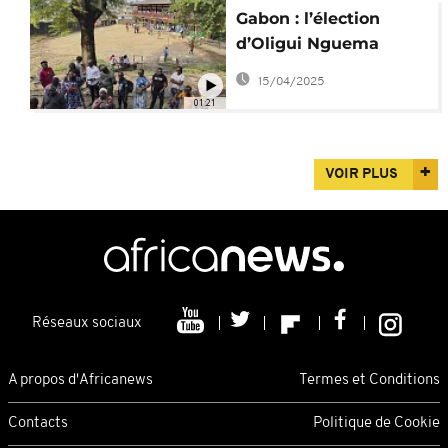
Gabon : l’élection
d’Oligui Nguema
nourrit l’espoir d’un
15/04/2025
nouveau départ
01:21
VOIR PLUS
Réseaux sociaux
A propos d'Africanews
Termes et Conditions
Contacts
Politique de Cookie