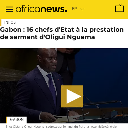
Passer
au
contenu
principal
INFOS
Gabon : 16 chefs d'Etat à la prestation
de serment d'Oligui Nguema
GABON
Brice Clotaire Oligui Nguema, s'adresse au Sommet du Futur à l'Assemblée générale