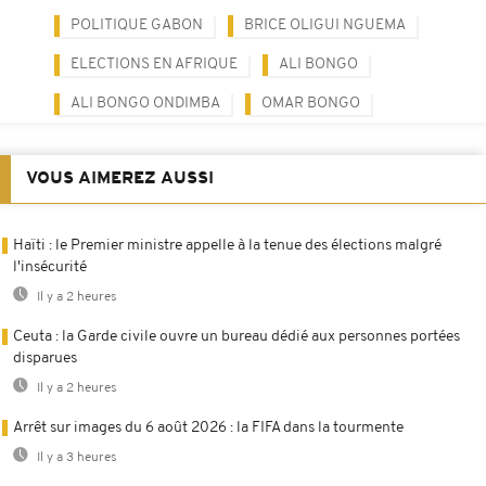
POLITIQUE GABON
BRICE OLIGUI NGUEMA
ELECTIONS EN AFRIQUE
ALI BONGO
ALI BONGO ONDIMBA
OMAR BONGO
VOUS AIMEREZ AUSSI
Haïti : le Premier ministre appelle à la tenue des élections malgré
l'insécurité
Il y a 2 heures
Ceuta : la Garde civile ouvre un bureau dédié aux personnes portées
disparues
Il y a 2 heures
Arrêt sur images du 6 août 2026 : la FIFA dans la tourmente
Il y a 3 heures