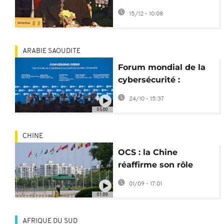
sommet de la
15/12 - 10:08
CEDEAO
ARABIE SAOUDITE
Forum mondial de la
cybersécurité :
Comment garantir la
24/10 - 15:37
sécurité en ligne ?
05:00
CHINE
OCS : la Chine
réaffirme son rôle
central sur la scène
01/09 - 17:01
eurasiatique
01:09
AFRIQUE DU SUD