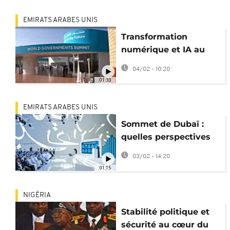
EMIRATS ARABES UNIS
Transformation
numérique et IA au
cœur du Sommet de
04/02 - 10:20
Dubaï
01:33
EMIRATS ARABES UNIS
Sommet de Dubaï :
quelles perspectives
pour l’Afrique dans le
03/02 - 14:20
nouvel ordre mondial
01:15
?
NIGÉRIA
Stabilité politique et
sécurité au cœur du