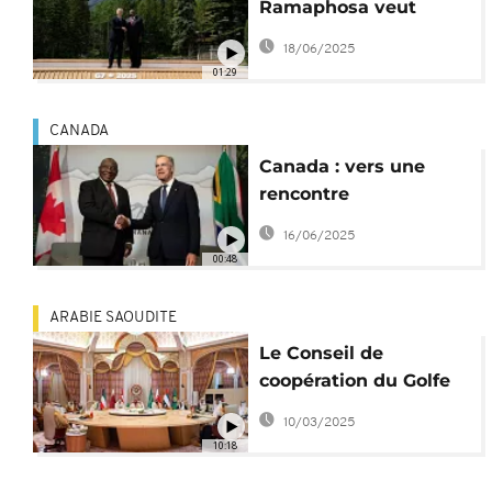
Ramaphosa veut
renforcer les liens
18/06/2025
avec le G7
01:29
CANADA
Canada : vers une
rencontre
Ramaphosa-Trump au
16/06/2025
sommet du G7
00:48
ARABIE SAOUDITE
Le Conseil de
coopération du Golfe
s'oppose au
10/03/2025
déplacement des
10:18
Palestiniens