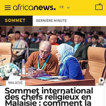
Passer
au
contenu
principal
SOMMET
DERNIÈRE MINUTE
MALAISIE
05:00
Sommet international
des chefs religieux en
Malaisie : comment la