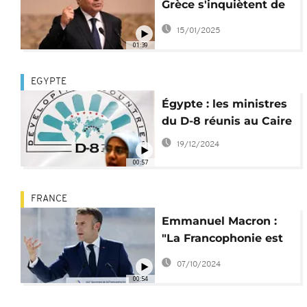
Grèce s'inquiètent de
la situation à Gaza et
15/01/2025
en Syrie
01:39
EGYPTE
Égypte : les ministres
du D-8 réunis au Caire
19/12/2024
00:57
FRANCE
Emmanuel Macron :
"La Francophonie est
un espace d’influence
07/10/2024
diplomatique"
00:54