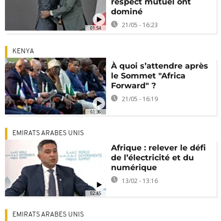
respect mutuel ont
dominé
21/05 - 16:23
01:54
KENYA
À quoi s’attendre après
le Sommet "Africa
Forward" ?
21/05 - 16:19
01:36
EMIRATS ARABES UNIS
Afrique : relever le défi
de l’électricité et du
numérique
13/02 - 13:16
02:45
EMIRATS ARABES UNIS