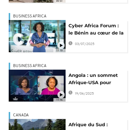
00:51
BUSINESS AFRICA
Cyber Africa Forum :
le Bénin au cœur de la
résilience numérique
03/07/2025
[Business Africa]
11:19
BUSINESS AFRICA
Angola : un sommet
Afrique-USA pour
raffermir les liens
19/06/2025
commerciaux
11:16
[Business Africa]
CANADA
Afrique du Sud :