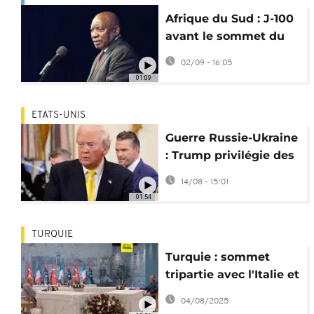
Afrique du Sud : J-100
avant le sommet du
G20
02/09 - 16:05
01:09
ETATS-UNIS
Guerre Russie-Ukraine
: Trump privilégie des
négociations avec
14/08 - 15:01
Poutine
01:54
TURQUIE
Turquie : sommet
tripartie avec l'Italie et
la Libye sur la sécurité
04/08/2025