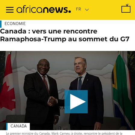
Passer
au
contenu
principal
ECONOMIE
Canada : vers une rencontre
Ramaphosa-Trump au sommet du G7
CANADA
Le premier ministre du Canada, Mark Carney, à droite, rencontre le président de la